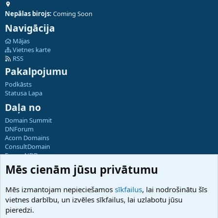
Nepālas birojs:
Coming Soon
Navigācija
Mājas
Vietnes karte
RSS
Pakalpojumu
Podkāsts
Statusa Lapa
Daļa no
Domain Summit
DNForum
Acorn Domains
ConsultDomain
ForumNDD
Domainforum.ro
Mēs cienām jūsu privātumu
27.be
NamesLot
Mēs izmantojam nepieciešamos
sīkfailus
, lai nodrošinātu šīs
Hostmaria
vietnes darbību, un izvēles sīkfailus, lai uzlabotu jūsu
Atbalsts
pieredzi.
Sazinieties ar mums