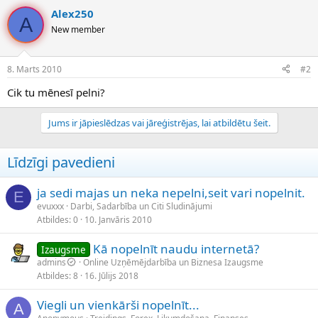
Alex250
A
New member
8. Marts 2010
#2
Cik tu mēnesī pelni?
Jums ir jāpieslēdzas vai jāreģistrējas, lai atbildētu šeit.
Līdzīgi pavedieni
ja sedi majas un neka nepelni,seit vari nopelnit.
E
evuxxx
Darbi, Sadarbība un Citi Sludinājumi
Atbildes
0
10. Janvāris 2010
Kā nopelnīt naudu internetā?
Izaugsme
admins
Online Uzņēmējdarbība un Biznesa Izaugsme
Atbildes
8
16. Jūlijs 2018
Viegli un vienkārši nopelnīt...
A