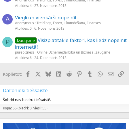
Anonymous
Treidings, Forex, Likumdošana, Finanses
Atbildes
4
27. Novembris 2013
Viegli un vienkārši nopelnīt...
A
Anonymous
Treidings, Forex, Likumdošana, Finanses
Atbildes
0
6. Novembris 2013
Visizplatītākie faktori, kas liedz nopelnīt
Izaugsme
P
internetā!
purebizness
Online Uzņēmējdarbība un Biznesa Izaugsme
Atbildes
6
24. Decembris 2013
Facebook
X (Twitter)
Bluesky
LinkedIn
Reddit
Pinterest
Tumblr
WhatsApp
E-pasts
Sai
Koplietot:
Dalībnieki tiešsaistē
Šobrīd nav biedru tiešsaistē.
Kopā: 55 (biedri: 0, viesi: 55)