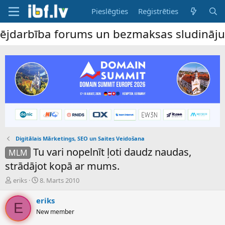
Pieslēgties
Reģistrēties
bība forums un bezmaksas sludinājumu dēli
Digitālais Mārketings, SEO un Saites Veidošana
Tu vari nopelnīt ļoti daudz naudas,
MLM
strādājot kopā ar mums.
P
S
eriks
8. Marts 2010
a
ā
v
k
eriks
E
e
u
New member
d
m
i
a