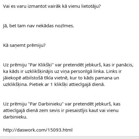
Vai es varu izmantot vairāk kā vienu lietotāju?
Jā, bet tam nav nekādas nozīmes.
Kā saņemt prēmiju?
Uz prēmiju "Par Klikšķi" var pretendēt jebkurš, kas ir panācis,
ka kāds ir uzklikšķinājis uz viņa personīgā linka. Links ir
jāiekopē atbilstošā tīkla vietnē, kur to kāds pamana un
uzklikšķina. Pietiek ar 1 klikšķi attiecīgajā dienā.
Uz prēmiju "Par Darbinieku" var pretendēt jebkurš, kas
attiecīgajā dienā zem sevis ir piesaistījis kaut vai vienu
darbinieku.
http://daswork.com/15093.html