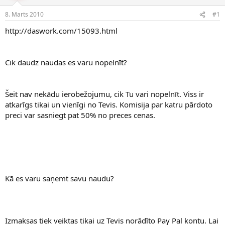
e
d
8. Marts 2010
#1
n
a
a
t
http://daswork.com/15093.html
u
u
z
m
s
s
Cik daudz naudas es varu nopelnīt?
ā
c
ē
j
Šeit nav nekādu ierobežojumu, cik Tu vari nopelnīt. Viss ir
s
atkarīgs tikai un vienīgi no Tevis. Komisija par katru pārdoto
preci var sasniegt pat 50% no preces cenas.
Kā es varu saņemt savu naudu?
Izmaksas tiek veiktas tikai uz Tevis norādīto Pay Pal kontu. Lai