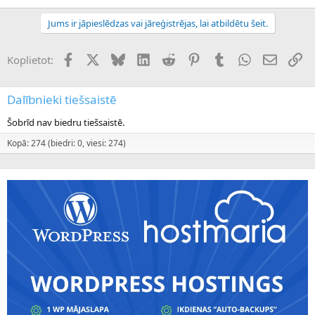
Jums ir jāpieslēdzas vai jāreģistrējas, lai atbildētu šeit.
Facebook
X (Twitter)
Bluesky
LinkedIn
Reddit
Pinterest
Tumblr
WhatsApp
E-pasts
Sai
Koplietot:
Dalībnieki tiešsaistē
Šobrīd nav biedru tiešsaistē.
Kopā: 274 (biedri: 0, viesi: 274)