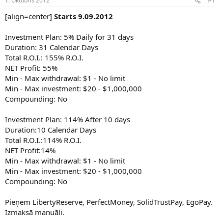
1. Oktobris 2012
#1
n
a
a
t
[align=center]
Starts 9.09.2012
u
u
z
m
Investment Plan: 5% Daily for 31 days
s
s
Duration: 31 Calendar Days
ā
c
Total R.O.I.: 155% R.O.I.
ē
NET Profit: 55%
j
Min - Max withdrawal: $1 - No limit
s
Min - Max investment: $20 - $1,000,000
Compounding: No
Investment Plan: 114% After 10 days
Duration:10 Calendar Days
Total R.O.I.:114% R.O.I.
NET Profit:14%
Min - Max withdrawal: $1 - No limit
Min - Max investment: $20 - $1,000,000
Compounding: No
Pieņem LibertyReserve, PerfectMoney, SolidTrustPay, EgoPay.
Izmaksā manuāli.