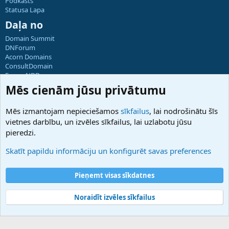
Podkāsts
Statusa Lapa
Daļa no
Domain Summit
DNForum
Acorn Domains
ConsultDomain
ForumNDD
Domainforum.ro
Mēs cienām jūsu privātumu
27.be
NamesLot
Mēs izmantojam nepieciešamos
sīkfailus
, lai nodrošinātu šīs
Hostmaria
vietnes darbību, un izvēles sīkfailus, lai uzlabotu jūsu
Atbalsts
pieredzi.
Sazinieties ar mums
Palīdzība
Skatīt papildu informāciju un konfigurēt savas preferences
Noteikumi un nosacījumi
Privātuma politika
Pieņemt visas sīkdatnes
Noraidīt izvēles sīkfailus
®
Community platform by XenForo
© 2010-2025 XenForo Ltd.