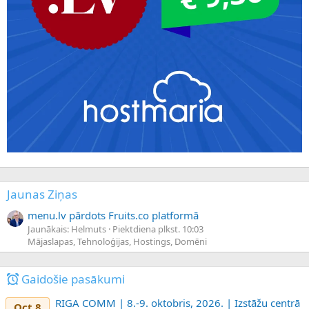
Jaunas Ziņas
menu.lv pārdots Fruits.co platformā
Jaunākais: Helmuts
Piektdiena plkst. 10:03
Mājaslapas, Tehnoloģijas, Hostings, Domēni
Gaidošie pasākumi
RIGA COMM | 8.-9. oktobris, 2026. | Izstāžu centrā
Oct 8