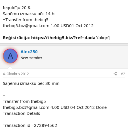
Ieguldīju 20 $.
Saņēmu izmaksu pēc 14 h:
+Transfer from thebig5
thebig5.biz@gmail.com 1.00 USD01 Oct 2012
Reģistrācija: https://thebig5.biz/?ref=dada
[/align]
Alex250
A
New member
4. Oktobris 2012
#2
Saņēmu izmaksu pēc 30 min:
+
Transfer from thebig5
thebig5.biz@gmail.com 4.00 USD 04 Oct 2012 Done
Transaction Details
Transaction id =272894562