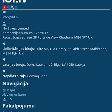
info@ibf.lv
No Stress Limited
Kompānijas numurs: 12629117
Reģistrācijas adrese: 38 Portside View, Chatham, ME4 4FY, UK
Lielbritānijas birojs:
Suite M6, Old Library, St Faith Street, Maidstone,
ME14 1LH, UK
Latvijas birojs:
Doma Laukums 2, Rīga, LV-1050, Latvija
Nepālas birojs:
Coming Soon
Navigācija
Mājas
Vietnes karte
RSS
Pakalpojumu