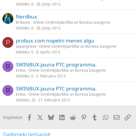
Atbildes
0
28. Jūnijs 2013
Nerdbux
Briksons
Online Uzņēmējdarbība un Biznesa Izaugsme
Atbildes
0
28. Jūnijs 2013
probux.com nopelni menes algu
P
papavgneve
Online Uzņēmējdarbība un Biznesa Izaugsme
Atbildes
0
8. Aprīlis 2013
SWINBUX-jauna PTC programma.
B
brikss
Online Uzņēmējdarbība un Biznesa Izaugsme
Atbildes
0
2. Februāris 2013
SWINBUX-jauna PTC programma.
B
brikss
Online Uzņēmējdarbība un Biznesa Izaugsme
Atbildes
32
27. Februāris 2013
Facebook
X (Twitter)
Bluesky
LinkedIn
Reddit
Pinterest
Tumblr
WhatsApp
E-pasts
Sai
Koplietot:
Dalībnieki tiešsaistē