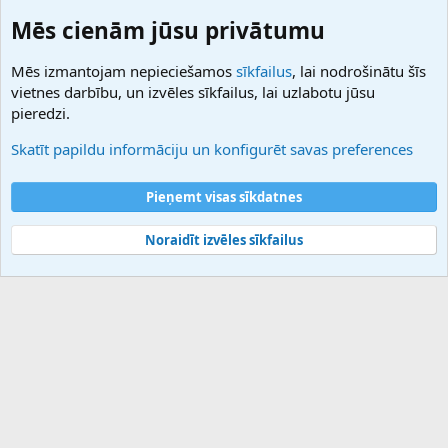
ForumNDD
Domainforum.ro
Mēs cienām jūsu privātumu
27.be
NamesLot
Mēs izmantojam nepieciešamos
sīkfailus
, lai nodrošinātu šīs
Hostmaria
vietnes darbību, un izvēles sīkfailus, lai uzlabotu jūsu
Atbalsts
pieredzi.
Sazinieties ar mums
Palīdzība
Skatīt papildu informāciju un konfigurēt savas preferences
Noteikumi un nosacījumi
Privātuma politika
Pieņemt visas sīkdatnes
Noraidīt izvēles sīkfailus
®
Community platform by XenForo
© 2010-2025 XenForo Ltd.