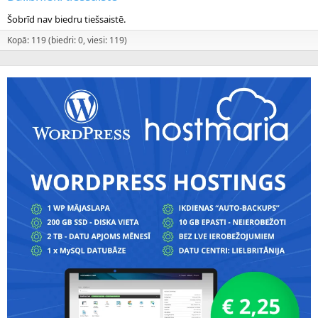
Šobrīd nav biedru tiešsaistē.
Kopā: 119 (biedri: 0, viesi: 119)