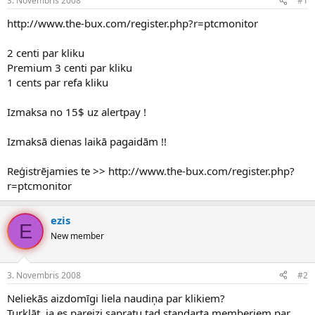
3. Novembris 2008
#1
n
a
a
t
http://www.the-bux.com/register.php?r=ptcmonitor
u
u
z
m
2 centi par kliku
s
s
Premium 3 centi par kliku
ā
c
1 cents par refa kliku
ē
j
Izmaksa no 15$ uz alertpay !
s
Izmaksā dienas laikā pagaidām !!
Reģistrējamies te >> http://www.the-bux.com/register.php?
r=ptcmonitor
ezis
E
New member
3. Novembris 2008
#2
Neliekās aizdomīgi liela naudiņa par klikiem?
Turklāt, ja es pareizi sapratu tad standarta memberiem par