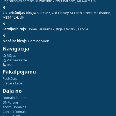
Reģistrācijas adrese: 38 Portside View, Chatham, ME4 4FY, UK
Lielbritānijas birojs:
Suite M6, Old Library, St Faith Street, Maidstone,
ME14 1LH, UK
Latvijas birojs:
Doma Laukums 2, Rīga, LV-1050, Latvija
Nepālas birojs:
Coming Soon
Navigācija
Mājas
Vietnes karte
RSS
Pakalpojumu
Podkāsts
Statusa Lapa
Daļa no
Domain Summit
DNForum
Acorn Domains
ConsultDomain