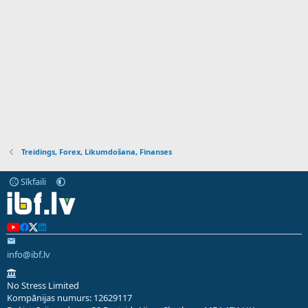
Treidings, Forex, Likumdošana, Finanses
Sīkfaili
info@ibf.lv
No Stress Limited
Kompānijas numurs: 12629117