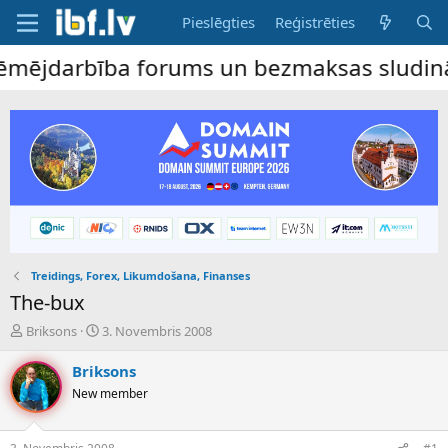
Pieslēgties
Reģistrēties
jdarbība forums un bezmaksas sludinājumu 
Treidings, Forex, Likumdošana, Finanses
The-bux
P
S
Briksons
3. Novembris 2008
a
ā
v
k
Briksons
e
u
New member
d
m
i
a
e
d