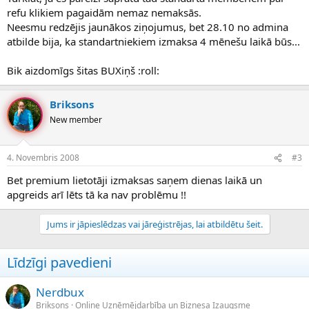
refu klikiem pagaidām nemaz nemaksās.
Neesmu redzējis jaunākos ziņojumus, bet 28.10 no admina
atbilde bija, ka standartniekiem izmaksa 4 mēnešu laikā būs...
Bik aizdomīgs šitas BUXiņš :roll:
Briksons
New member
4. Novembris 2008
#3
Bet premium lietotāji izmaksas saņem dienas laikā un
apgreids arī lēts tā ka nav problēmu !!
Jums ir jāpieslēdzas vai jāreģistrējas, lai atbildētu šeit.
Līdzīgi pavedieni
Nerdbux
Briksons
Online Uzņēmējdarbība un Biznesa Izaugsme