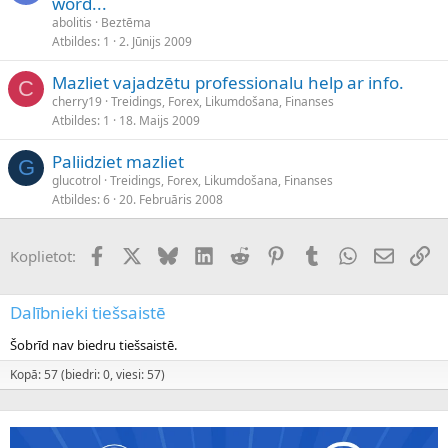
word...
abolitis
Beztēma
Atbildes
1
2. Jūnijs 2009
Mazliet vajadzētu professionalu help ar info.
C
cherry19
Treidings, Forex, Likumdošana, Finanses
Atbildes
1
18. Maijs 2009
Paliidziet mazliet
G
glucotrol
Treidings, Forex, Likumdošana, Finanses
Atbildes
6
20. Februāris 2008
Facebook
X (Twitter)
Bluesky
LinkedIn
Reddit
Pinterest
Tumblr
WhatsApp
E-pasts
Sai
Koplietot:
Dalībnieki tiešsaistē
Šobrīd nav biedru tiešsaistē.
Kopā: 57 (biedri: 0, viesi: 57)