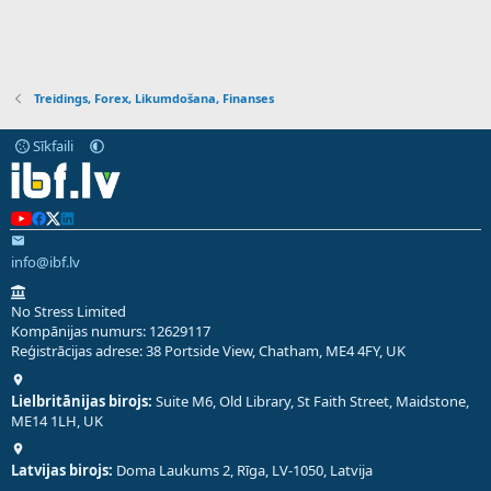
Treidings, Forex, Likumdošana, Finanses
Sīkfaili
info@ibf.lv
No Stress Limited
Kompānijas numurs: 12629117
Reģistrācijas adrese: 38 Portside View, Chatham, ME4 4FY, UK
Lielbritānijas birojs:
Suite M6, Old Library, St Faith Street, Maidstone,
ME14 1LH, UK
Latvijas birojs:
Doma Laukums 2, Rīga, LV-1050, Latvija