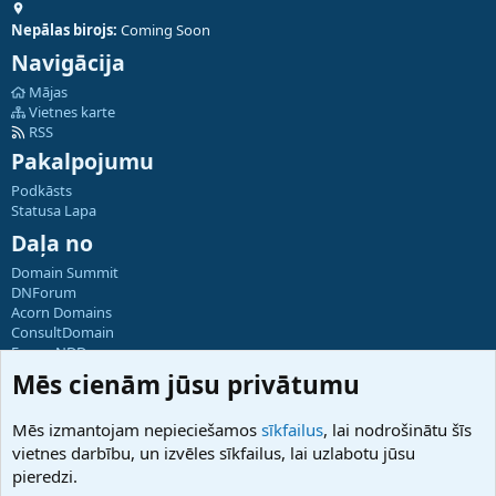
Nepālas birojs:
Coming Soon
Navigācija
Mājas
Vietnes karte
RSS
Pakalpojumu
Podkāsts
Statusa Lapa
Daļa no
Domain Summit
DNForum
Acorn Domains
ConsultDomain
ForumNDD
Domainforum.ro
Mēs cienām jūsu privātumu
27.be
NamesLot
Mēs izmantojam nepieciešamos
sīkfailus
, lai nodrošinātu šīs
Hostmaria
vietnes darbību, un izvēles sīkfailus, lai uzlabotu jūsu
Atbalsts
pieredzi.
Sazinieties ar mums