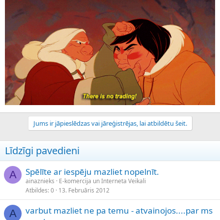
Jums ir jāpieslēdzas vai jāreģistrējas, lai atbildētu šeit.
Līdzīgi pavedieni
Spēlīte ar iespēju mazliet nopelnīt.
A
ainaznieks
E-komercija un Interneta Veikali
Atbildes
0
13. Februāris 2012
varbut mazliet ne pa temu - atvainojos....par ms
A