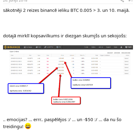
26. Jūnijs 2018
#1
n
a
a
t
sākotnēji 2 reizes binancē ieliku BTC 0.005 > 3. un 10. maijā.
u
u
z
m
s
s
ā
c
dotajā mirklī kopsavilkums ir diezgan skumjšs un sekojošs:
ē
j
s
.. emocijas? ... errr.. paspēlējos :/ ... un -$50 :/ ... da nu šo
treidingu!