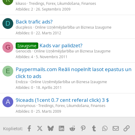
kikaso
Treidings, Forex, Likumdošana, Finanses
Atbildes
2
26. Septembris 2009
Back trafic ads?
D
diucplesis
Online Uzņēmējdarbība un Biznesa Izaugsme
Atbildes
0
22. Marts 2012
Kads var palidzet?
Izaugsme
G
Genocids
Online Uzņēmējdarbība un Biznesa Izaugsme
Atbildes
4
5. Novembris 2011
Paypermails.com Reāli nopelnīt lasot epastus un
E
click to ads
Endzza
Online Uzņēmējdarbība un Biznesa Izaugsme
Atbildes
0
18. Aprīlis 2011
9iceads (1cent 0.7 cent referal click) 3 $
A
Anonymous
Treidings, Forex, Likumdošana, Finanses
Atbildes
0
25. Marts 2009
Facebook
X (Twitter)
Bluesky
LinkedIn
Reddit
Pinterest
Tumblr
WhatsApp
E-pasts
Sai
Koplietot: