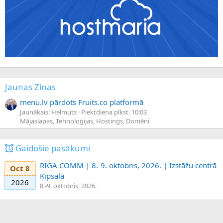
Jaunas Ziņas
menu.lv pārdots Fruits.co platformā
Jaunākais: Helmuts
Piektdiena plkst. 10:03
Mājaslapas, Tehnoloģijas, Hostings, Domēni
Gaidošie pasākumi
RIGA COMM | 8.-9. oktobris, 2026. | Izstāžu centrā
Oct 8
Ķīpsalā
2026
8.-9. oktobris, 2026.