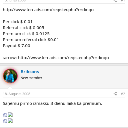
13. Jūnijs 2008
#1
n
a
a
t
http://www.ten-ads.com/register.php?r=dingo
u
u
z
m
Per click $ 0.01
s
s
Referral click $ 0.005
ā
c
Premium click $ 0.0125
ē
Premium referral click $0.01
j
Payout $ 7.00
s
:arrow: http://www.ten-ads.com/register.php?r=dingo
Briksons
New member
18. Augusts 2008
#2
Saņēmu pirmo izmaksu 3 dienu laikā kā premium.