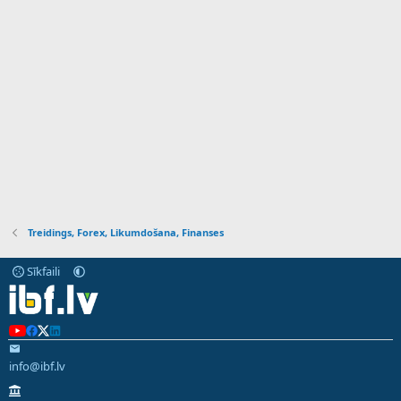
Treidings, Forex, Likumdošana, Finanses
Sīkfaili
info@ibf.lv