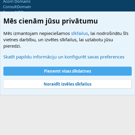
Acorn Domains
ConsultDomain
ForumNDD
Domainforum.ro
Mēs cienām jūsu privātumu
27.be
NamesLot
Mēs izmantojam nepieciešamos
sīkfailus
, lai nodrošinātu šīs
Hostmaria
vietnes darbību, un izvēles sīkfailus, lai uzlabotu jūsu
Atbalsts
pieredzi.
Sazinieties ar mums
Palīdzība
Skatīt papildu informāciju un konfigurēt savas preferences
Noteikumi un nosacījumi
Privātuma politika
Pieņemt visas sīkdatnes
Noraidīt izvēles sīkfailus
®
Community platform by XenForo
© 2010-2025 XenForo Ltd.