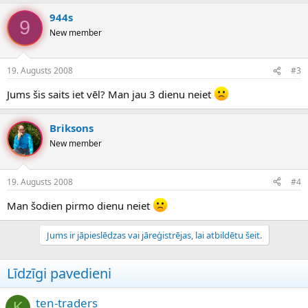
944s
9
New member
19. Augusts 2008
#3
Jums šis saits iet vēl? Man jau 3 dienu neiet
Briksons
New member
19. Augusts 2008
#4
Man šodien pirmo dienu neiet
Jums ir jāpieslēdzas vai jāreģistrējas, lai atbildētu šeit.
Līdzīgi pavedieni
ten-traders
K