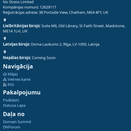
No Stress Limited
Kompānijas numurs: 12629117
Reģistrācijas adrese: 38 Portside View, Chatham, ME4 4FY, UK
Lielbritānijas birojs:
Suite M6, Old Library, St Faith Street, Maidstone,
ME14 1LH, UK
Latvijas birojs:
Doma Laukums 2, Rīga, LV-1050, Latvija
Nepālas birojs:
Coming Soon
Navigācija
Mājas
Vietnes karte
RSS
Pakalpojumu
Podkāsts
Statusa Lapa
Daļa no
Domain Summit
DNForum