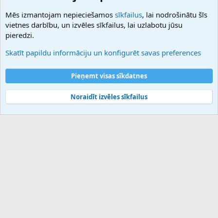
NamesLot
Mēs izmantojam nepieciešamos
sīkfailus
, lai nodrošinātu šīs
Hostmaria
vietnes darbību, un izvēles sīkfailus, lai uzlabotu jūsu
Atbalsts
pieredzi.
Sazinieties ar mums
Palīdzība
Skatīt papildu informāciju un konfigurēt savas preferences
Noteikumi un nosacījumi
Privātuma politika
Pieņemt visas sīkdatnes
Noraidīt izvēles sīkfailus
®
Community platform by XenForo
© 2010-2025 XenForo Ltd.