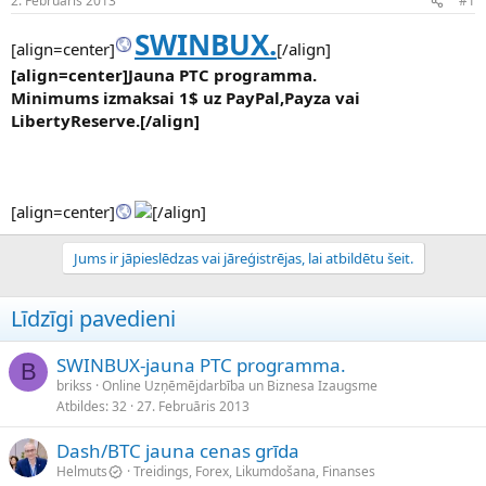
2. Februāris 2013
#1
n
a
a
t
SWINBUX.
u
u
[align=center]
[/align]
z
m
[align=center]Jauna PTC programma.
s
s
Minimums izmaksai 1$ uz PayPal,Payza vai
ā
LibertyReserve.[/align]
c
ē
j
s
[align=center]
[/align]
Jums ir jāpieslēdzas vai jāreģistrējas, lai atbildētu šeit.
Līdzīgi pavedieni
SWINBUX-jauna PTC programma.
B
brikss
Online Uzņēmējdarbība un Biznesa Izaugsme
Atbildes
32
27. Februāris 2013
Dash/BTC jauna cenas grīda
Helmuts
Treidings, Forex, Likumdošana, Finanses