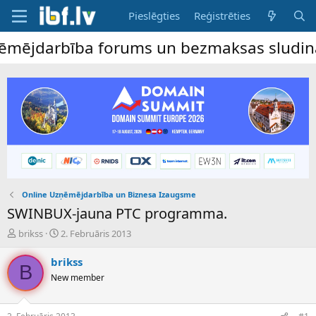
Pieslēgties
Reģistrēties
ējdarbība forums un bezmaksas sludinājumu 
Online Uzņēmējdarbība un Biznesa Izaugsme
SWINBUX-jauna PTC programma.
P
S
brikss
2. Februāris 2013
a
ā
v
k
brikss
B
e
u
New member
d
m
i
a
e
d