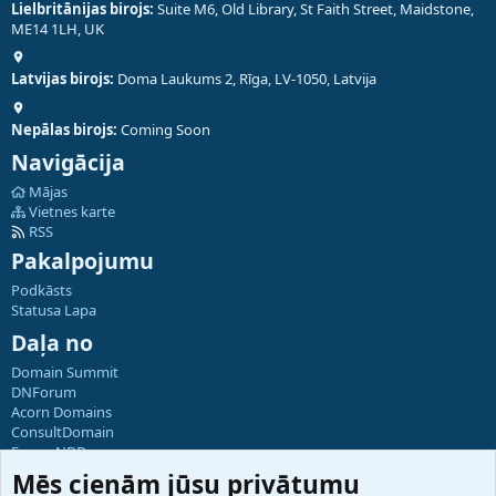
Lielbritānijas birojs:
Suite M6, Old Library, St Faith Street, Maidstone,
ME14 1LH, UK
Latvijas birojs:
Doma Laukums 2, Rīga, LV-1050, Latvija
Nepālas birojs:
Coming Soon
Navigācija
Mājas
Vietnes karte
RSS
Pakalpojumu
Podkāsts
Statusa Lapa
Daļa no
Domain Summit
DNForum
Acorn Domains
ConsultDomain
ForumNDD
Domainforum.ro
Mēs cienām jūsu privātumu
27.be