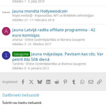
Atbildes
1
5. Jūlijs 2019
Jauna monēta Hollywoodcoin
Kripto.media
Kriptovalūtas, NFT un Blokķēdes tehnoloģijas
Atbildes
27
17. Februāris 2018
Jauna Latvijā radīta affiliate programma - 42
A
euro komisijas
artariuz
Online Uzņēmējdarbība un Biznesa Izaugsme
Atbildes
5
21. Oktobris 2017
Jauna mājaslapa. Pavisam kas cits. Var
Izaugsme
1
pelnīt līdz 50$ dienā
1andriks
Online Uzņēmējdarbība un Biznesa Izaugsme
Atbildes
0
6. Janvāris 2012
Facebook
X (Twitter)
Bluesky
LinkedIn
Reddit
Pinterest
Tumblr
WhatsApp
E-pasts
Sai
Koplietot:
Dalībnieki tiešsaistē
Šobrīd nav biedru tiešsaistē.