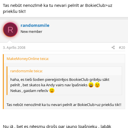
Tas nebūt nenozīmē ka tu nevari pelnīt ar BokieClub>uz
priekšu tik!!
randomsmile
R
New member
3. Aprīlis 2008
#20
MakeMoneyOnline teica:
randomsmile teica:
haha, es tieši šodien piereģistrējos BookieClub gribēju sākt
pelnīt , bet skatos ka Andy vairs nav īpašnieks
Nekas , gaidam refer.lv
Tas nebūt nenozīmē ka tu nevari pelnīt ar BokieClub>uz priekšu tik!!
Nu jā , bet es nēesmu drošs par jauno īpašnieku , labāk