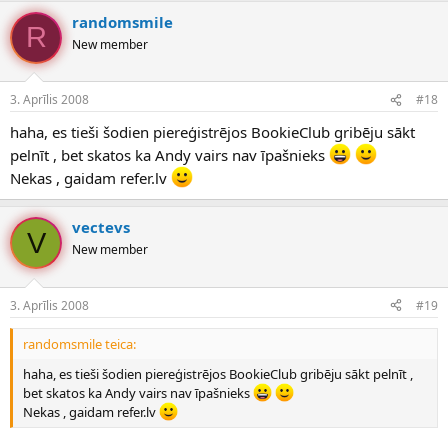
randomsmile
R
New member
3. Aprīlis 2008
#18
haha, es tieši šodien piereģistrējos BookieClub gribēju sākt
pelnīt , bet skatos ka Andy vairs nav īpašnieks
Nekas , gaidam refer.lv
vectevs
V
New member
3. Aprīlis 2008
#19
randomsmile teica:
haha, es tieši šodien piereģistrējos BookieClub gribēju sākt pelnīt ,
bet skatos ka Andy vairs nav īpašnieks
Nekas , gaidam refer.lv