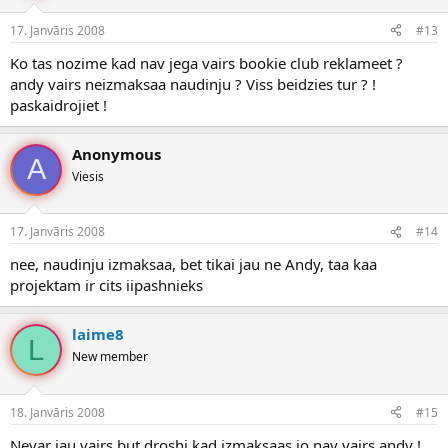
17. Janvāris 2008
#13
Ko tas nozime kad nav jega vairs bookie club reklameet ?
andy vairs neizmaksaa naudinju ? Viss beidzies tur ? !
paskaidrojiet !
Anonymous
A
Viesis
17. Janvāris 2008
#14
nee, naudinju izmaksaa, bet tikai jau ne Andy, taa kaa
projektam ir cits iipashnieks
laime8
L
New member
18. Janvāris 2008
#15
Nevar jau vairs but droshi kad izmaksaas jo nav vairs andy !