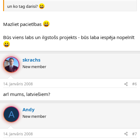
un ko tag darisi?
Mazliet pacietības
Būs viens labs un ilgstošs projekts - būs laba iespēja nopelnīt
skrachs
New member
14. Janvāris 2008
#6
arī mums, latviešiem?
Andy
A
New member
14. Janvāris 2008
#7