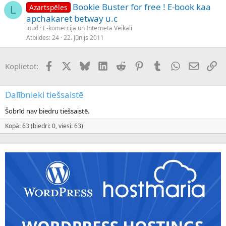
Bookie Buster for free ! E-book kaa
Azartspēles
L
apchakaret betway u.c
loud
E-komercija un Interneta Veikali
Atbildes
24
22. Jūnijs 2011
Facebook
X (Twitter)
Bluesky
LinkedIn
Reddit
Pinterest
Tumblr
WhatsApp
E-pasts
Sai
Koplietot:
Dalībnieki tiešsaistē
Šobrīd nav biedru tiešsaistē.
Kopā: 63 (biedri: 0, viesi: 63)