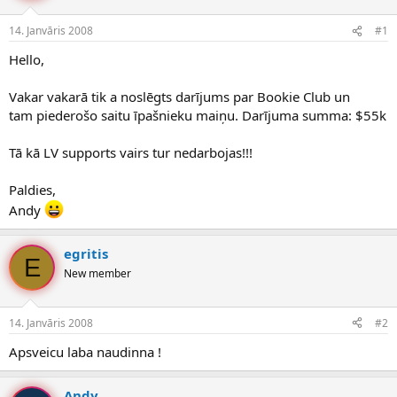
e
d
14. Janvāris 2008
#1
n
a
a
t
Hello,
u
u
z
m
s
s
Vakar vakarā tik a noslēgts darījums par Bookie Club un
ā
tam piederošo saitu īpašnieku maiņu. Darījuma summa: $55k
c
ē
Tā kā LV supports vairs tur nedarbojas!!!
j
s
Paldies,
Andy
egritis
E
New member
14. Janvāris 2008
#2
Apsveicu laba naudinna !
Andy