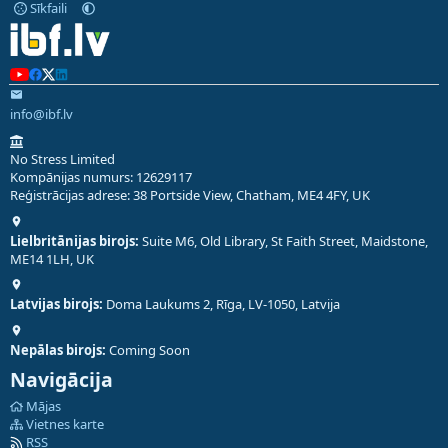
Sīkfaili
info@ibf.lv
No Stress Limited
Kompānijas numurs: 12629117
Reģistrācijas adrese: 38 Portside View, Chatham, ME4 4FY, UK
Lielbritānijas birojs:
Suite M6, Old Library, St Faith Street, Maidstone,
ME14 1LH, UK
Latvijas birojs:
Doma Laukums 2, Rīga, LV-1050, Latvija
Nepālas birojs:
Coming Soon
Navigācija
Mājas
Vietnes karte
RSS