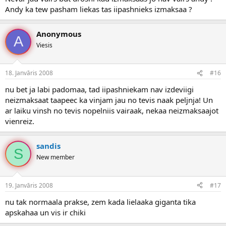
Andy ka tew pasham liekas tas iipashnieks izmaksaa ?
Anonymous
A
Viesis
18. Janvāris 2008
#16
nu bet ja labi padomaa, tad iipashniekam nav izdeviigi
neizmaksaat taapeec ka vinjam jau no tevis naak peljnja! Un
ar laiku vinsh no tevis nopelniis vairaak, nekaa neizmaksaajot
vienreiz.
sandis
S
New member
19. Janvāris 2008
#17
nu tak normaala prakse, zem kada lielaaka giganta tika
apskahaa un vis ir chiki