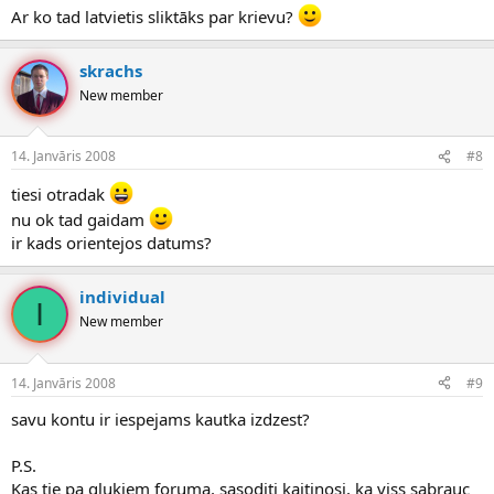
Ar ko tad latvietis sliktāks par krievu?
skrachs
New member
14. Janvāris 2008
#8
tiesi otradak
nu ok tad gaidam
ir kads orientejos datums?
individual
I
New member
14. Janvāris 2008
#9
savu kontu ir iespejams kautka izdzest?
P.S.
Kas tie pa glukiem foruma, sasoditi kaitinosi, ka viss sabrauc