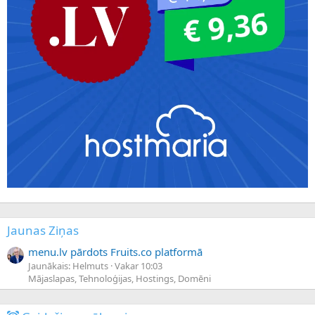
Jaunas Ziņas
menu.lv pārdots Fruits.co platformā
Jaunākais: Helmuts
Vakar 10:03
Mājaslapas, Tehnoloģijas, Hostings, Domēni