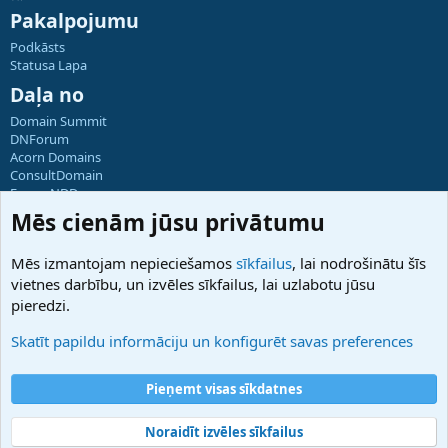
Pakalpojumu
Podkāsts
Statusa Lapa
Daļa no
Domain Summit
DNForum
Acorn Domains
ConsultDomain
ForumNDD
Domainforum.ro
Mēs cienām jūsu privātumu
27.be
NamesLot
Mēs izmantojam nepieciešamos
sīkfailus
, lai nodrošinātu šīs
Hostmaria
vietnes darbību, un izvēles sīkfailus, lai uzlabotu jūsu
Atbalsts
pieredzi.
Sazinieties ar mums
Palīdzība
Skatīt papildu informāciju un konfigurēt savas preferences
Noteikumi un nosacījumi
Privātuma politika
Pieņemt visas sīkdatnes
Noraidīt izvēles sīkfailus