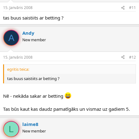
15. Janvāris 2008
#11
tas buus saistiits ar betting ?
Andy
A
New member
15. Janvāris 2008
#12
egritis teica:
tas buus saistiits ar betting ?
Nē - nekāda sakar ar betting
Tas būs kaut kas daudz pamatīgāks un vismaz uz gadiem 5.
laime8
L
New member