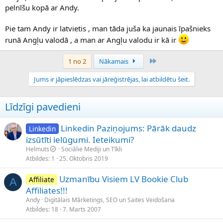
pelnīšu kopā ar Andy.
Pie tam Andy ir latvietis , man tāda juša ka jaunais īpašnieks
runā Angļu valodā , a man ar Angļu valodu ir kā ir
Pēdējais
1 no 2
Nākamais
Jums ir jāpieslēdzas vai jāreģistrējas, lai atbildētu šeit.
Līdzīgi pavedieni
Linkedin Paziņojums: Pārāk daudz
Linkedin
izsūtīti ielūgumi. Ieteikumi?
Helmuts
Sociālie Mediji un Tīkli
Atbildes
1
25. Oktobris 2019
Uzmanību Visiem LV Bookie Club
Affiliate
A
Affiliates!!!
Andy
Digitālais Mārketings, SEO un Saites Veidošana
Atbildes
18
7. Marts 2007