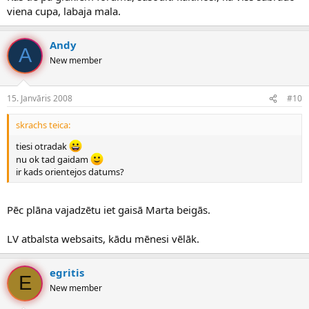
viena cupa, labaja mala.
Andy
A
New member
15. Janvāris 2008
#10
skrachs teica:
tiesi otradak
nu ok tad gaidam
ir kads orientejos datums?
Pēc plāna vajadzētu iet gaisā Marta beigās.
LV atbalsta websaits, kādu mēnesi vēlāk.
egritis
E
New member