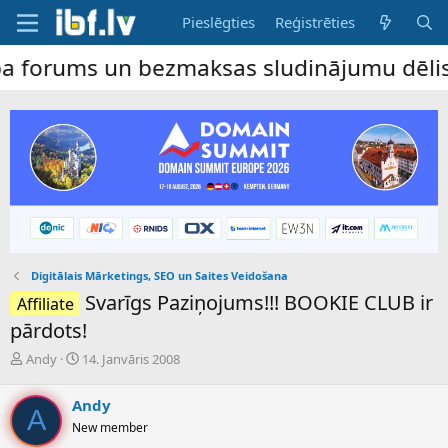
Pieslēgties
Reģistrēties
s un bezmaksas sludinājumu dēlis – dalība
Digitālais Mārketings, SEO un Saites Veidošana
Svarīgs Paziņojums!!! BOOKIE CLUB ir
Affiliate
pārdots!
P
S
Andy
14. Janvāris 2008
a
ā
v
k
Andy
e
u
A
New member
d
m
i
a