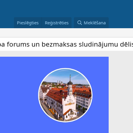
Pieslēgties
Reģistrēties
Meklēšana
 un bezmaksas sludinājumu dēlis – dalība 