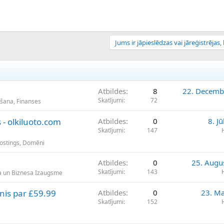
Jums ir jāpieslēdzas vai jāreģistrējas, l
Atbildes
8
22. Decemb
Skatījumi
72
ošana, Finanses
- olkiluoto.com
Atbildes
0
8. Jū
Skatījumi
147
Hostings, Domēni
Atbildes
0
25. Augu
Skatījumi
143
a un Biznesa Izaugsme
nis par £59.99
Atbildes
0
23. Ma
Skatījumi
152