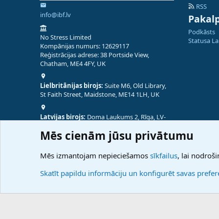
RSS
info@ibf.lv
Pakal
Podkāsts
No Stress Limited
Statusa L
Kompānijas numurs: 12629117
Reģistrācijas adrese: 38 Portside View,
Chatham, ME4 4FY, UK
Lielbritānijas birojs:
Suite M6, Old Library,
St Faith Street, Maidstone, ME14 1LH, UK
Latvijas birojs:
Doma Laukums 2, Rīga, LV-
1050, Latvija
Mēs cienām jūsu privātumu
Nepālas birojs:
Coming Soon
Mēs izmantojam nepieciešamos
sīkfailus
, lai nodroši
Skatīt papildu informāciju un konfigurēt savas prefe