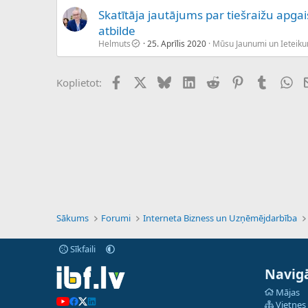
Skatītāja jautājums par tiešraižu ap
atbilde
Helmuts
25. Aprīlis 2020
Mūsu Jaunumi un Ieteik
Facebook
X (Twitter)
Bluesky
LinkedIn
Reddit
Pinterest
Tumblr
Wh
Koplietot:
Sākums
Forumi
Interneta Bizness un Uzņēmējdarbība
Sīkfaili
Navigā
Mājas
Vietnes