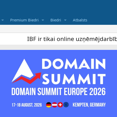
Premium Biedri
Biedri
Atbalsts
IBF ir tikai online uzņēmējdarbība forums