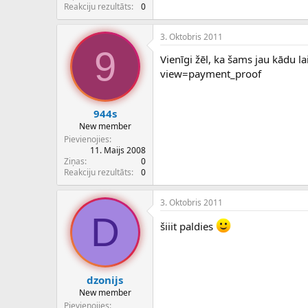
c
Reakciju rezultāts
0
ē
j
3. Oktobris 2011
s
9
Vienīgi žēl, ka šams jau kādu l
view=payment_proof
944s
New member
Pievienojies
11. Maijs 2008
Ziņas
0
Reakciju rezultāts
0
3. Oktobris 2011
D
šiiit paldies
dzonijs
New member
Pievienojies