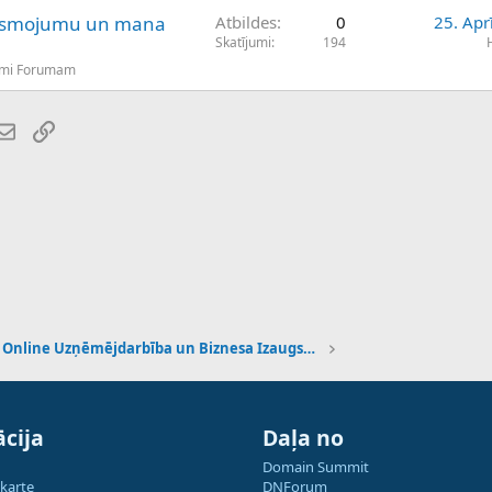
gaismojumu un mana
Atbildes
0
25. Apr
Skatījumi
194
umi Forumam
atsApp
E-pasts
Saiti
Online Uzņēmējdarbība un Biznesa Izaugsme
cija
Daļa no
Domain Summit
 karte
DNForum