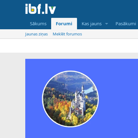
Sākums
Forumi
Kas jauns
Pasākumi
Jaunas ziņas
Meklēt forumos