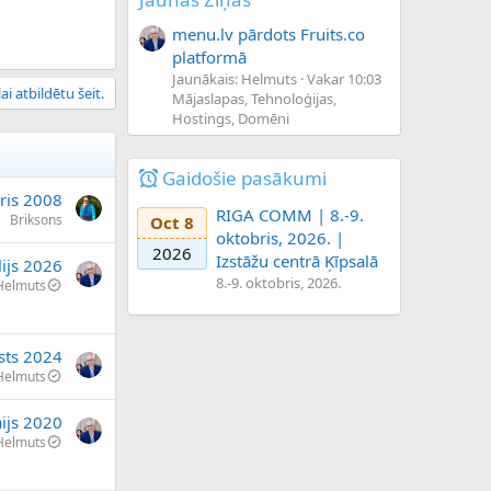
menu.lv pārdots Fruits.co
platformā
Jaunākais: Helmuts
Vakar 10:03
ai atbildētu šeit.
Mājaslapas, Tehnoloģijas,
Hostings, Domēni
Gaidošie pasākumi
ris 2008
RIGA COMM | 8.-9.
Briksons
Oct 8
oktobris, 2026. |
2026
Izstāžu centrā Ķīpsalā
lijs 2026
8.-9. oktobris, 2026.
Helmuts
sts 2024
Helmuts
ijs 2020
Helmuts