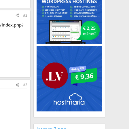
#2
m/index.php?
#3
Jaunas Ziņas