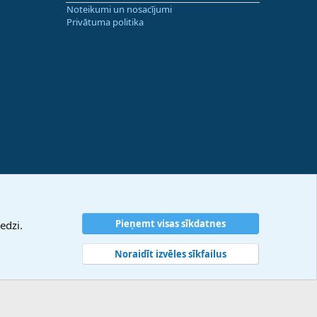
Noteikumi un nosacījumi
Privātuma politika
Pieņemt visas sīkdatnes
edzi.
Noraidīt izvēles sīkfailus