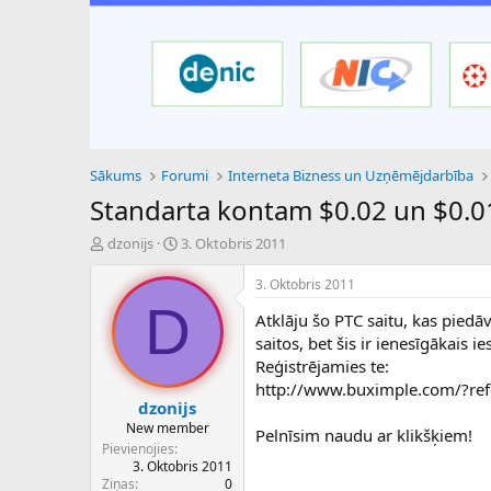
Sākums
Forumi
Interneta Bizness un Uzņēmējdarbība
Standarta kontam $0.02 un $0.01
P
S
dzonijs
3. Oktobris 2011
a
ā
v
k
3. Oktobris 2011
e
u
D
Atklāju šo PTC saitu, kas pied
d
m
i
a
saitos, bet šis ir ienesīgākais i
e
d
Reģistrējamies te:
n
a
http://www.buximple.com/?ref
a
t
dzonijs
u
u
New member
Pelnīsim naudu ar klikšķiem!
z
m
Pievienojies
s
s
3. Oktobris 2011
ā
Ziņas
0