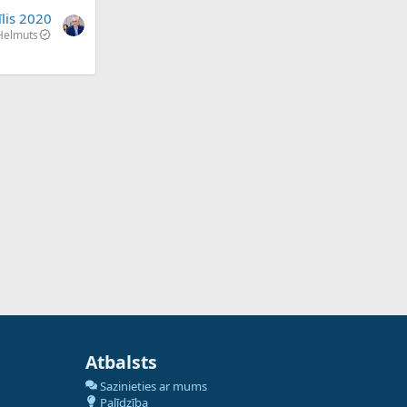
īlis 2020
Helmuts
Atbalsts
Sazinieties ar mums
Palīdzība