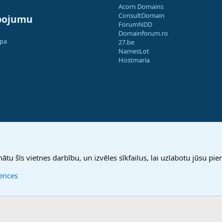
Acorn Domains
ConsultDomain
pojumu
ForumNDD
Domainforum.ro
apa
27.be
NamesLot
Hostmaria
nātu šīs vietnes darbību, un izvēles sīkfailus, lai uzlabotu jūsu pier
rences
®
Community platform by XenForo
© 2010-2025 XenForo Ltd.