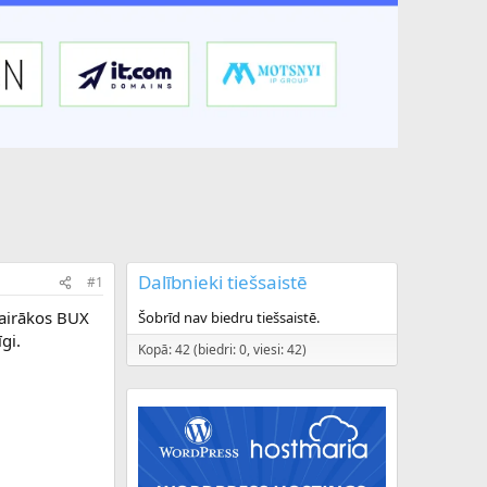
Dalībnieki tiešsaistē
#1
vairākos BUX
Šobrīd nav biedru tiešsaistē.
gi.
Kopā: 42 (biedri: 0, viesi: 42)