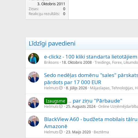
3. Oktobris 2011
Ziņas
0
Reakciju rezultāts
0
Līdzīgi pavedieni
e-clickz - 100 kliki standarta lietotājiem
Briksons
18. Oktobris 2008
Treidings, Forex, Likumd
Sedo nedēļas domēnu "sales" pārskats 
pārdots par 17 000 EUR
Helmuts
8. Jūlijs 2026
Mājaslapas, Tehnoloģijas, 
.. par ziņu "Pārbaude"
Izaugsme
Helmuts
25. Augusts 2024
Online Uzņēmējdarbīb
BlackView A60 - budžeta mobilais tālru
Amazonē
Helmuts
23. Maijs 2020
Beztēma