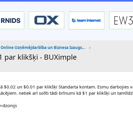
Online Uzņēmējdarbība un Biznesa Izaugsme
 par klikšķi - BUXimple
āvā $0.02 un $0.01 par klikšķi Standarta kontam. Esmu darbojies 
esācējiem. netiek arī solīti tādi brīnumi kā $1 par klikšķi un tamlīdzī
=dzonijs