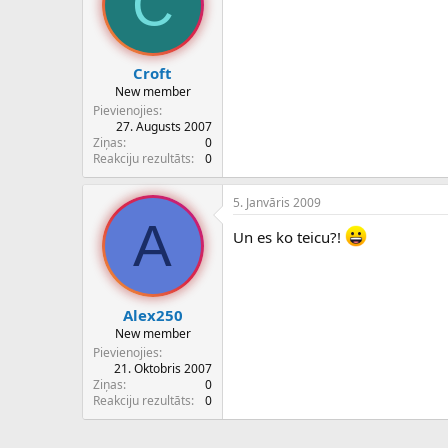
C
Croft
New member
Pievienojies
27. Augusts 2007
Ziņas
0
Reakciju rezultāts
0
5. Janvāris 2009
A
Un es ko teicu?!
Alex250
New member
Pievienojies
21. Oktobris 2007
Ziņas
0
Reakciju rezultāts
0