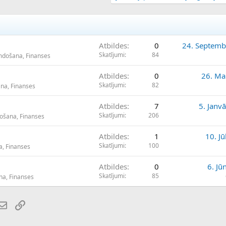
Atbildes
0
24. Septemb
Skatījumi
84
umdošana, Finanses
Atbildes
0
26. Ma
Skatījumi
82
ana, Finanses
Atbildes
7
5. Janv
Skatījumi
206
došana, Finanses
Atbildes
1
10. Jū
Skatījumi
100
a, Finanses
Atbildes
0
6. Jū
Skatījumi
85
na, Finanses
atsApp
E-pasts
Saiti