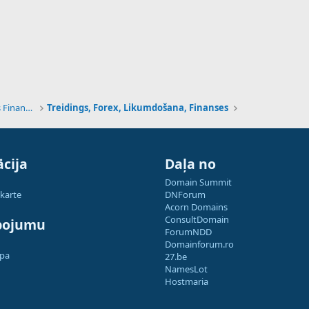
Tehnoloģijas, Kriptovalūtas un Nākotnes Finanses
Treidings, Forex, Likumdošana, Finanses
cija
Daļa no
Domain Summit
 karte
DNForum
Acorn Domains
ConsultDomain
pojumu
ForumNDD
Domainforum.ro
apa
27.be
NamesLot
Hostmaria