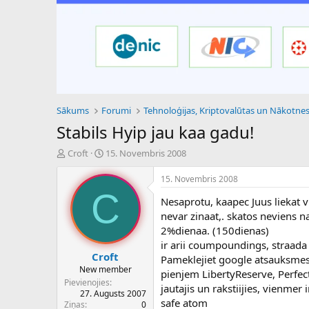
Sākums
Forumi
Stabils Hyip jau kaa gadu!
P
S
Croft
15. Novembris 2008
a
ā
v
k
15. Novembris 2008
e
u
C
Nesaprotu, kaapec Juus liekat 
d
m
i
a
nevar zinaat,. skatos neviens n
e
d
2%dienaa. (150dienas)
n
a
ir arii coumpoundings, straada
a
t
Croft
Pameklejiet google atsauksmes
u
u
New member
pienjem LibertyReserve, Perfec
z
m
Pievienojies
jautajis un rakstiijies, vienmer i
s
s
27. Augusts 2007
ā
safe atom
Ziņas
0