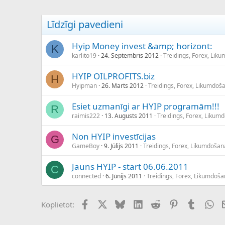
Līdzīgi pavedieni
Hyip Money invest &amp; horizont:
K
karlito19
24. Septembris 2012
Treidings, Forex, Lik
HYIP OILPROFITS.biz
H
Hyipman
26. Marts 2012
Treidings, Forex, Likumdoš
Esiet uzmanīgi ar HYIP programām!!!
R
raimis222
13. Augusts 2011
Treidings, Forex, Likum
Non HYIP investīcijas
G
GameBoy
9. Jūlijs 2011
Treidings, Forex, Likumdošan
Jauns HYIP - start 06.06.2011
C
connected
6. Jūnijs 2011
Treidings, Forex, Likumdoša
Facebook
X (Twitter)
Bluesky
LinkedIn
Reddit
Pinterest
Tumblr
Wh
Koplietot: