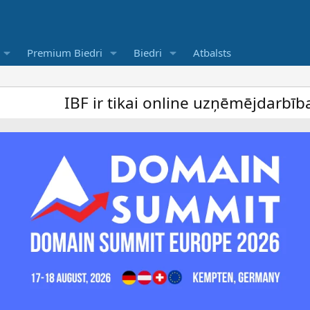
Premium Biedri
Biedri
Atbalsts
F ir tikai online uzņēmējdarbība forums un