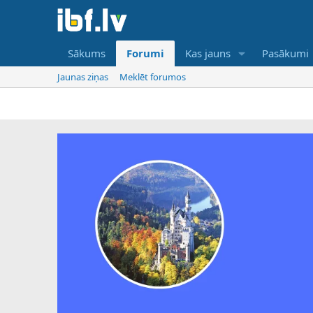
Sākums
Forumi
Kas jauns
Pasākumi
Jaunas ziņas
Meklēt forumos
IB