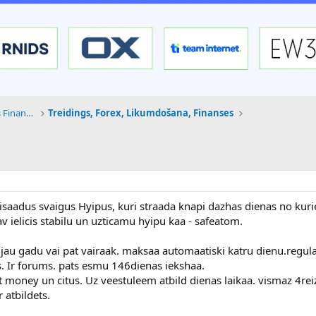
Tehnoloģijas, Kriptovalūtas un Nākotnes Finanses
Treidings, Forex, Likumdošana, Finanses
visaadus svaigus Hyipus, kuri straada knapi dazhas dienas no ku
av ielicis stabilu un uzticamu hyipu kaa - safeatom.
 jau gadu vai pat vairaak. maksaa automaatiski katru dienu.regula
. Ir forums. pats esmu 146dienas iekshaa.
t money un citus. Uz veestuleem atbild dienas laikaa. vismaz 4re
r atbildets.