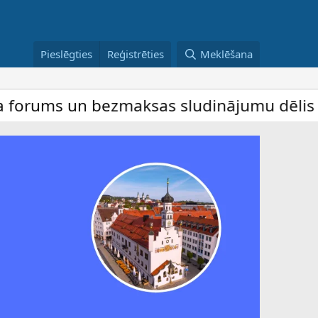
Pieslēgties
Reģistrēties
Meklēšana
 bezmaksas sludinājumu dēlis – dalība ir 