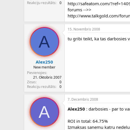
c
Reakciju rezultāts
0
http://safeatom.com/?ref=140
ē
forums -->>
j
http://www.talkgold.com/for
s
15. Novembris 2008
A
tu gribi teikt, ka tas darbosies 
Alex250
New member
Pievienojies
21. Oktobris 2007
Ziņas
0
Reakciju rezultāts
0
7. Decembris 2008
A
Alex250
: darbosies - par to va
ROI in total: 64.75%
Izmaksas sanemu katru nedelu p