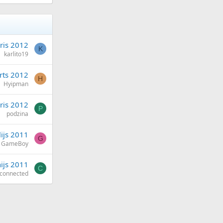
ris 2012
K
karlito19
rts 2012
H
Hyipman
āris 2012
P
podzina
lijs 2011
G
GameBoy
nijs 2011
C
connected