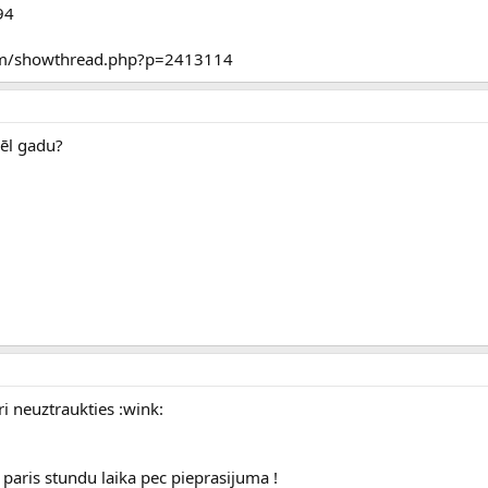
94
um/showthread.php?p=2413114
vēl gadu?
ri neuztraukties :wink:
aris stundu laika pec pieprasijuma !