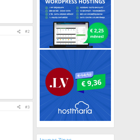
#2
#3
Jaunas Ziņas