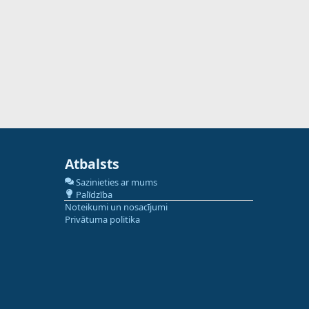
Atbalsts
Sazinieties ar mums
Palīdzība
Noteikumi un nosacījumi
Privātuma politika