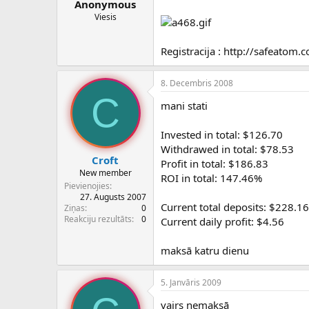
Anonymous
Viesis
Registracija : http://safeatom
8. Decembris 2008
C
mani stati
Invested in total: $126.70
Withdrawed in total: $78.53
Croft
Profit in total: $186.83
New member
ROI in total: 147.46%
Pievienojies
27. Augusts 2007
Current total deposits: $228.16
Ziņas
0
Reakciju rezultāts
0
Current daily profit: $4.56
maksā katru dienu
5. Janvāris 2009
vairs nemaksā