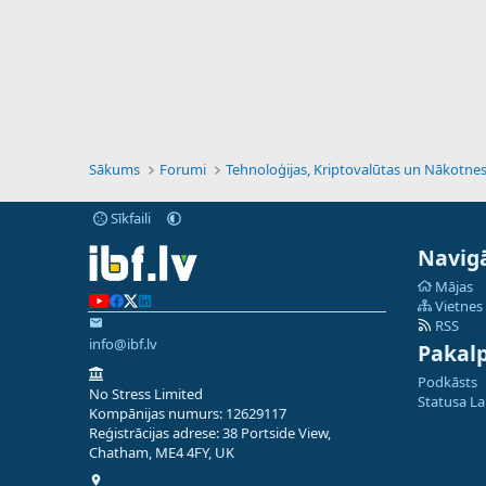
Sākums
Forumi
Sīkfaili
Navigā
Mājas
Vietnes
RSS
info@ibf.lv
Pakal
Podkāsts
No Stress Limited
Statusa L
Kompānijas numurs: 12629117
Reģistrācijas adrese: 38 Portside View,
Chatham, ME4 4FY, UK