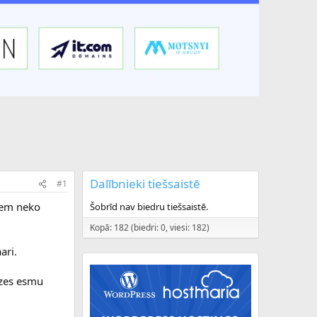
Dalībnieki tiešsaistē
#1
riem neko
Šobrīd nav biedru tiešsaistē.
Kopā: 182 (biedri: 0, viesi: 182)
ari.
izes esmu