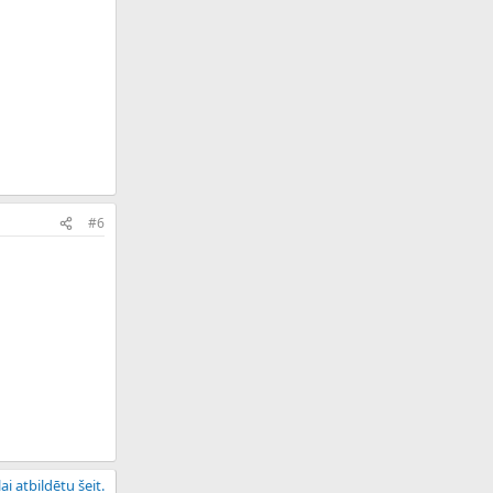
#6
ai atbildētu šeit.