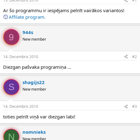
13. Decembris 2010
#1
n
a
a
t
Ar šo programmu ir iespējams pelnīt vairākos variantos!
u
u
Affilate program.
z
m
s
s
ā
944s
9
c
New member
ē
j
s
14. Decembris 2010
#2
Diezgan pašvaka programiņa ...
shagijs22
S
New member
14. Decembris 2010
#3
toties pelnīt viņā var diezgan labi!
nomnieks
N
New member