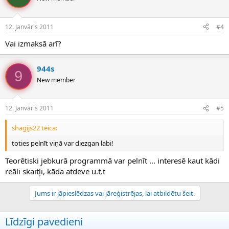
12. Janvāris 2011
#4
Vai izmaksā arī?
944s
9
New member
12. Janvāris 2011
#5
shagijs22 teica:
toties pelnīt viņā var diezgan labi!
Teorētiski jebkurā programmā var pelnīt ... interesē kaut kādi
reāli skaitļi, kāda atdeve u.t.t
Jums ir jāpieslēdzas vai jāreģistrējas, lai atbildētu šeit.
Līdzīgi pavedieni