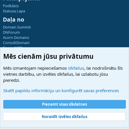
Podkāsts
Statusa Lapa
Daļa no
Domain Summit
DNForum
Acorn Domains
ConsultDomain
ForumNDD
Domainforum.ro
Mēs cienām jūsu privātumu
27.be
NamesLot
Mēs izmantojam nepieciešamos
sīkfailus
, lai nodrošinātu šīs
Hostmaria
vietnes darbību, un izvēles sīkfailus, lai uzlabotu jūsu
Atbalsts
pieredzi.
Sazinieties ar mums
Palīdzība
Skatīt papildu informāciju un konfigurēt savas preferences
Noteikumi un nosacījumi
Privātuma politika
Pieņemt visas sīkdatnes
Noraidīt izvēles sīkfailus
®
Community platform by XenForo
© 2010-2025 XenForo Ltd.