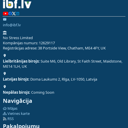
info@ibf.lv
No Stress Limited
Kompānijas numurs: 12629117
Reģistrācijas adrese: 38 Portside View, Chatham, ME4 4FY, UK
Lielbritānijas birojs:
Suite M6, Old Library, St Faith Street, Maidstone,
ME14 1LH, UK
Latvijas birojs:
Doma Laukums 2, Rīga, LV-1050, Latvija
Nepālas birojs:
Coming Soon
Navigācija
Mājas
Vietnes karte
RSS
Pakalpojumu