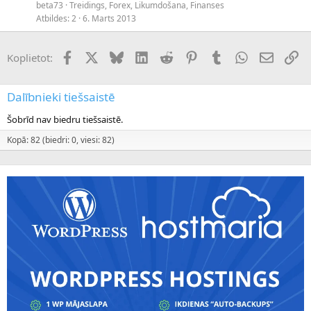
beta73
Treidings, Forex, Likumdošana, Finanses
Atbildes
2
6. Marts 2013
Facebook
X (Twitter)
Bluesky
LinkedIn
Reddit
Pinterest
Tumblr
WhatsApp
E-pasts
Sai
Koplietot:
Dalībnieki tiešsaistē
Šobrīd nav biedru tiešsaistē.
Kopā: 82 (biedri: 0, viesi: 82)