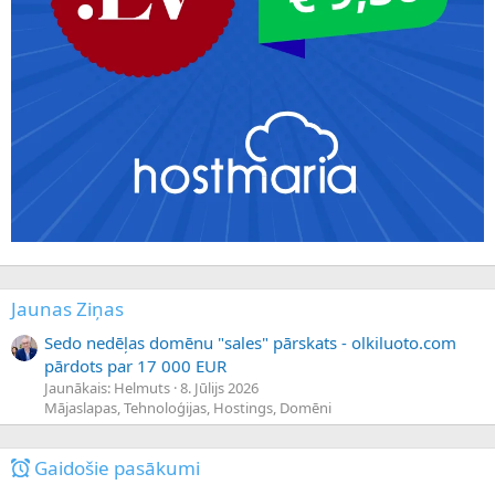
Jaunas Ziņas
Sedo nedēļas domēnu "sales" pārskats - olkiluoto.com
pārdots par 17 000 EUR
Jaunākais: Helmuts
8. Jūlijs 2026
Mājaslapas, Tehnoloģijas, Hostings, Domēni
Gaidošie pasākumi