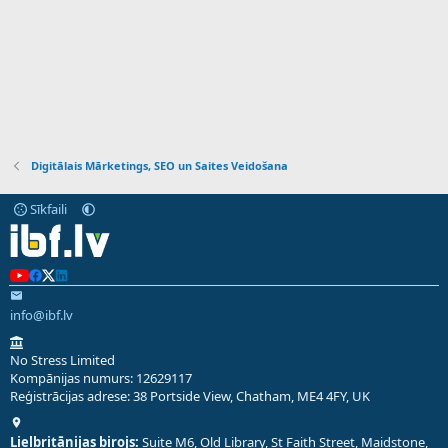
Digitālais Mārketings, SEO un Saites Veidošana
Sīkfaili
info@ibf.lv
No Stress Limited
Kompānijas numurs: 12629117
Reģistrācijas adrese: 38 Portside View, Chatham, ME4 4FY, UK
Lielbritānijas birojs:
Suite M6, Old Library, St Faith Street, Maidstone,