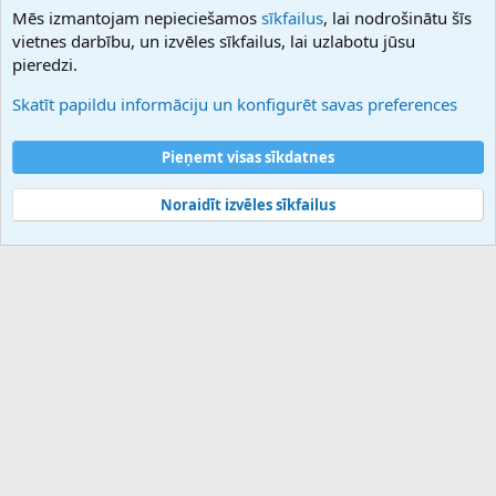
Mēs izmantojam nepieciešamos
sīkfailus
, lai nodrošinātu šīs
Hostmaria
vietnes darbību, un izvēles sīkfailus, lai uzlabotu jūsu
Atbalsts
pieredzi.
Sazinieties ar mums
Palīdzība
Skatīt papildu informāciju un konfigurēt savas preferences
Noteikumi un nosacījumi
Privātuma politika
Pieņemt visas sīkdatnes
Noraidīt izvēles sīkfailus
®
Community platform by XenForo
© 2010-2025 XenForo Ltd.