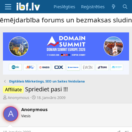
Pieslēgties
Reģistrēties
mējdarbība forums un bezmaksas sludinājum
Digitālais Mārketings, SEO un Saites Veidošana
Spriediet pasi !!!
Affiliate
P
S
Anonymous
18. Janvāris 2009
a
ā
v
k
Anonymous
A
e
u
Viesis
d
m
i
a
e
d