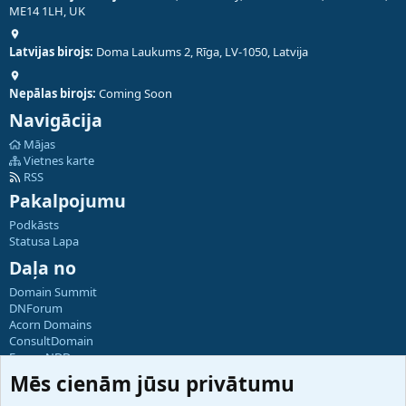
ME14 1LH, UK
Latvijas birojs:
Doma Laukums 2, Rīga, LV-1050, Latvija
Nepālas birojs:
Coming Soon
Navigācija
Mājas
Vietnes karte
RSS
Pakalpojumu
Podkāsts
Statusa Lapa
Daļa no
Domain Summit
DNForum
Acorn Domains
ConsultDomain
ForumNDD
Domainforum.ro
Mēs cienām jūsu privātumu
27.be
NamesLot