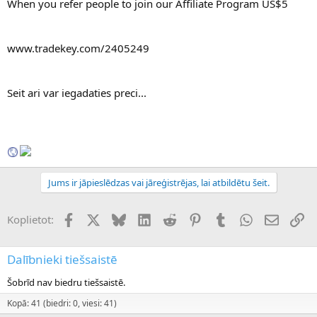
When you refer people to join our Affiliate Program US$5
www.tradekey.com/2405249
Seit ari var iegadaties preci...
Jums ir jāpieslēdzas vai jāreģistrējas, lai atbildētu šeit.
Facebook
X (Twitter)
Bluesky
LinkedIn
Reddit
Pinterest
Tumblr
WhatsApp
E-pasts
Sai
Koplietot:
Dalībnieki tiešsaistē
Šobrīd nav biedru tiešsaistē.
Kopā: 41 (biedri: 0, viesi: 41)