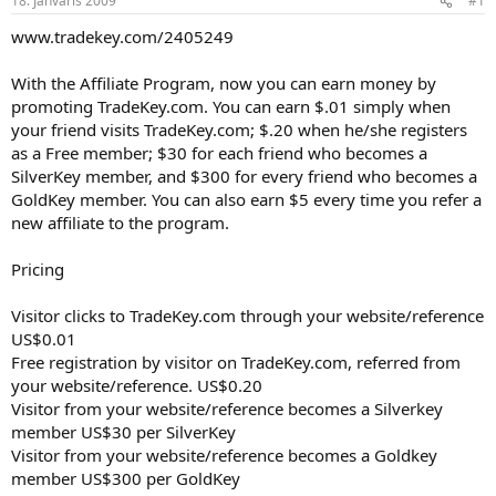
18. Janvāris 2009
#1
n
a
a
t
www.tradekey.com/2405249
u
u
z
m
With the Affiliate Program, now you can earn money by
s
s
promoting TradeKey.com. You can earn $.01 simply when
ā
c
your friend visits TradeKey.com; $.20 when he/she registers
ē
as a Free member; $30 for each friend who becomes a
j
SilverKey member, and $300 for every friend who becomes a
s
GoldKey member. You can also earn $5 every time you refer a
new affiliate to the program.
Pricing
Visitor clicks to TradeKey.com through your website/reference
US$0.01
Free registration by visitor on TradeKey.com, referred from
your website/reference. US$0.20
Visitor from your website/reference becomes a Silverkey
member US$30 per SilverKey
Visitor from your website/reference becomes a Goldkey
member US$300 per GoldKey