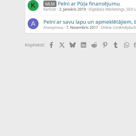
Pelni ar Pūļa finansējumu
MLM
K
KarlisKr
2. Janvāris 2019
Digitālais Mārketings, SEO 
Pelni ar savu lapu un apmeklētājiem,
A
Anonymous
7. Novembris 2017
Online Uzņēmējdarb
Facebook
X (Twitter)
Bluesky
LinkedIn
Reddit
Pinterest
Tumblr
Wh
Koplietot: