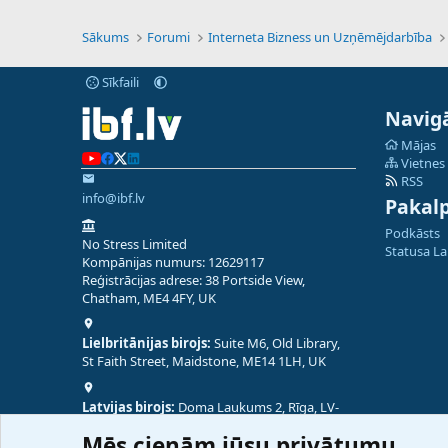
Sākums
Forumi
Interneta Bizness un Uzņēmējdarbība
Sīkfaili
Navigā
Mājas
Vietnes
RSS
info@ibf.lv
Pakal
Podkāsts
No Stress Limited
Statusa L
Kompānijas numurs: 12629117
Reģistrācijas adrese: 38 Portside View,
Chatham, ME4 4FY, UK
Lielbritānijas birojs:
Suite M6, Old Library,
St Faith Street, Maidstone, ME14 1LH, UK
Latvijas birojs:
Doma Laukums 2, Rīga, LV-
1050, Latvija
Mēs cienām jūsu privātumu