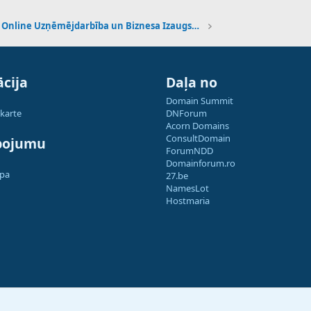
Online Uzņēmējdarbība un Biznesa Izaugsme
cija
Daļa no
Domain Summit
 karte
DNForum
Acorn Domains
ConsultDomain
pojumu
ForumNDD
Domainforum.ro
apa
27.be
NamesLot
Hostmaria