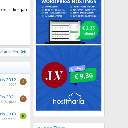
i un ir diezgan
ai atbildētu šeit.
ris 2012
J
juris1992
īlis 2021
D
DIMBIM1
āris 2019
K
kaarlis26
Jaunas Ziņas