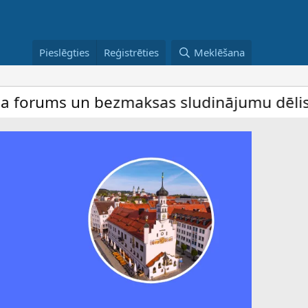
Pieslēgties
Reģistrēties
Meklēšana
s un bezmaksas sludinājumu dēlis – dalība