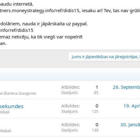
 naudu internetā.
tners.moneystrategy.info/ref/didis15, iesaku arī Tev, tas nav grūt
olāriem, nauda ir jāpārskaita uz paypal.
info/ref/didis15
maz neticēju, ka tik viegli var nopelnīt
man.
Jums ir jāpieslēdzas vai jāreģistrējas, l
Atbildes
1
26. Septemb
Skatījumi
85
un Biznesa Izaugsme
4 sekundes
Atbildes
0
19. Apr
Skatījumi
125
eikali
Atbildes
0
30. Janv
Skatījumi
139
Veikali