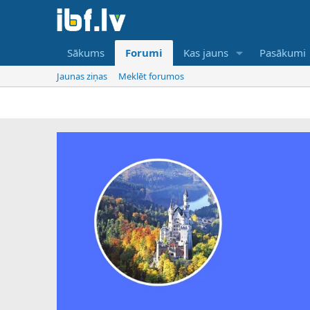
Sākums
Forumi
Kas jauns
Pasākumi
Jaunas ziņas
Meklēt forumos