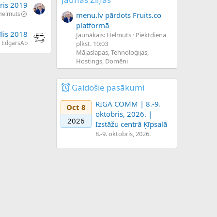
āris 2019
Helmuts
menu.lv pārdots Fruits.co
platformā
īlis 2018
Jaunākais: Helmuts
Piektdiena
EdgarsAb
plkst. 10:03
Mājaslapas, Tehnoloģijas,
Hostings, Domēni
Gaidošie pasākumi
RIGA COMM | 8.-9.
Oct 8
oktobris, 2026. |
2026
Izstāžu centrā Ķīpsalā
8.-9. oktobris, 2026.