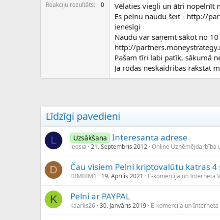
c
Reakciju rezultāts
0
Vēlaties viegli un ātri nopelnīt
ē
Es pelnu naudu šeit - http://par
j
ienesīgi
s
Naudu var saņemt sākot no 10 d
http://partners.moneystrategy.
Pašam tīri labi patīk, sākumā ne
Ja rodas neskaidribas rakstat 
Līdzīgi pavedieni
Interesanta adrese
Uzsākšana
L
leosia
21. Septembris 2012
Online Uzņēmējdarbība 
Čau visiem Pelni kriptovalūtu katras 
D
DIMBIM1
19. Aprīlis 2021
E-komercija un Interneta V
Pelni ar PAYPAL
K
kaarlis26
30. Janvāris 2019
E-komercija un Interneta 