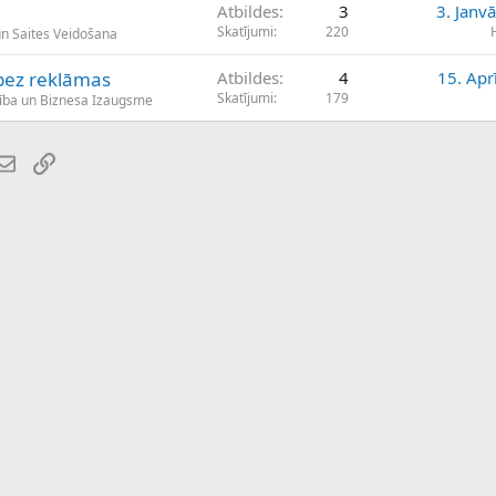
Atbildes
3
3. Janv
Skatījumi
220
un Saites Veidošana
 bez reklāmas
Atbildes
4
15. Apr
Skatījumi
179
ība un Biznesa Izaugsme
atsApp
E-pasts
Saiti