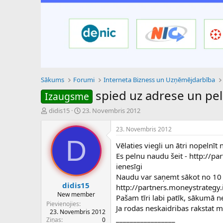
Sākums
Forumi
Interneta Bizness un Uzņēmējdarbība
spied uz adrese un pel
Izaugsme
P
S
didis15
23. Novembris 2012
a
ā
v
k
23. Novembris 2012
e
u
D
Vēlaties viegli un ātri nopelnīt
d
m
i
a
Es pelnu naudu šeit - http://pa
e
d
ienesīgi
n
a
Naudu var saņemt sākot no 10 d
a
t
didis15
http://partners.moneystrategy.
u
u
New member
Pašam tīri labi patīk, sākumā ne
z
m
Pievienojies
Ja rodas neskaidribas rakstat m
s
s
23. Novembris 2012
ā
_________________
Ziņas
0