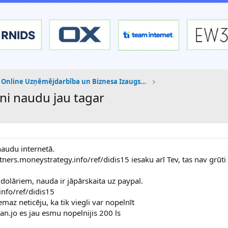
Online Uzņēmējdarbība un Biznesa Izaugsme
ni naudu jau tagar
 naudu internetā.
rtners.moneystrategy.info/ref/didis15 iesaku arī Tev, tas nav grūti
olāriem, nauda ir jāpārskaita uz paypal.
info/ref/didis15
maz neticēju, ka tik viegli var nopelnīt
an.jo es jau esmu nopelnijis 200 ls