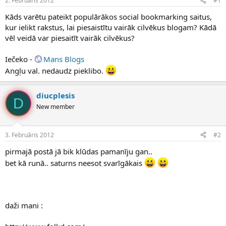
2. Februāris 2012
#1
n
a
a
t
Kāds varētu pateikt populārākos social bookmarking saitus,
u
u
kur ielikt rakstus, lai piesaistītu vairāk cilvēkus blogam? Kādā
z
m
vēl veidā var piesaitīt vairāk cilvēkus?
s
s
ā
c
Iečeko -
Mans Blogs
ē
Angļu val. nedaudz pieklibo.
j
s
diucplesis
D
New member
3. Februāris 2012
#2
pirmajā postā jā bik klūdas pamanīju gan..
bet kā runā.. saturns neesot svarīgākais
daži mani :