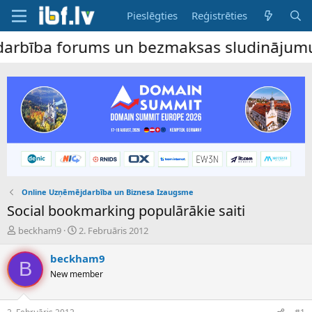
Pieslēgties
Reģistrēties
ba forums un bezmaksas sludinājumu dēlis 
Online Uzņēmējdarbība un Biznesa Izaugsme
Social bookmarking populārākie saiti
P
S
beckham9
2. Februāris 2012
a
ā
v
k
beckham9
B
e
u
New member
d
m
i
a
e
d