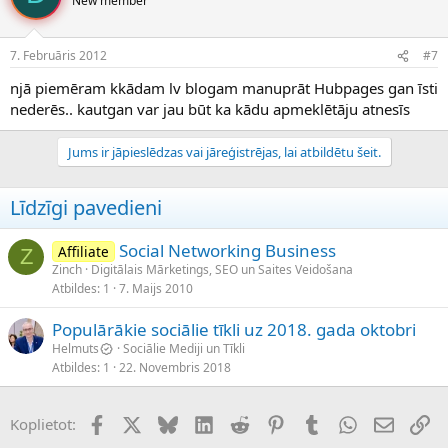
New member
7. Februāris 2012
#7
njā piemēram kkādam lv blogam manuprāt Hubpages gan īsti
nederēs.. kautgan var jau būt ka kādu apmeklētāju atnesīs
Jums ir jāpieslēdzas vai jāreģistrējas, lai atbildētu šeit.
Līdzīgi pavedieni
Social Networking Business
Affiliate
Z
Zinch
Digitālais Mārketings, SEO un Saites Veidošana
Atbildes
1
7. Maijs 2010
Populārākie sociālie tīkli uz 2018. gada oktobri
Helmuts
Sociālie Mediji un Tīkli
Atbildes
1
22. Novembris 2018
Facebook
X (Twitter)
Bluesky
LinkedIn
Reddit
Pinterest
Tumblr
WhatsApp
E-pasts
Sai
Koplietot: