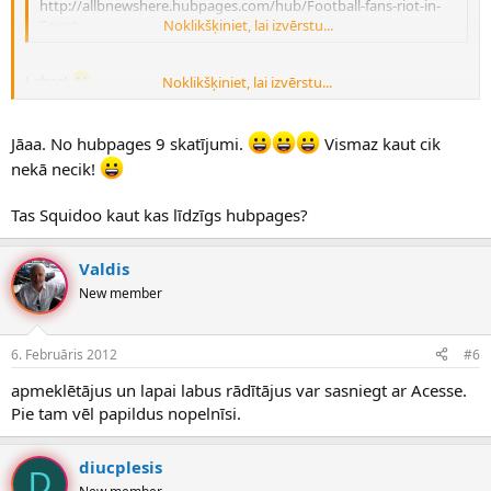
http://allbnewshere.hubpages.com/hub/Football-fans-riot-in-
Egypt
Noklikšķiniet, lai izvērstu...
Labas!
Noklikšķiniet, lai izvērstu...
Specigs beklinks, plus pa tiesho no turienes var apmekletajus
dabuut + vel ari pelniit 50%, ja hubpages pievieno savu adsensi,
Jāaa. No hubpages 9 skatījumi.
Vismaz kaut cik
amazon, ebay..
nekā necik!
velviens labs ir: Squidoo
Tas Squidoo kaut kas līdzīgs hubpages?
Valdis
New member
6. Februāris 2012
#6
apmeklētājus un lapai labus rādītājus var sasniegt ar Acesse.
Pie tam vēl papildus nopelnīsi.
diucplesis
D