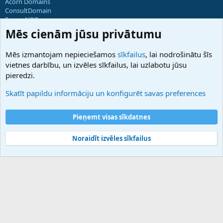
Acorn Domains
ConsultDomain
ForumNDD
Domainforum.ro
Mēs cienām jūsu privātumu
27.be
NamesLot
Mēs izmantojam nepieciešamos
sīkfailus
, lai nodrošinātu šīs
Hostmaria
vietnes darbību, un izvēles sīkfailus, lai uzlabotu jūsu
Atbalsts
pieredzi.
Sazinieties ar mums
Palīdzība
Skatīt papildu informāciju un konfigurēt savas preferences
Noteikumi un nosacījumi
Privātuma politika
Pieņemt visas sīkdatnes
Noraidīt izvēles sīkfailus
®
Community platform by XenForo
© 2010-2025 XenForo Ltd.