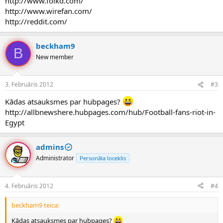
http://www.folkd.com/
http://www.wirefan.com/
http://reddit.com/
beckham9
B
New member
3. Februāris 2012
#3
Kādas atsauksmes par hubpages?
http://allbnewshere.hubpages.com/hub/Football-fans-riot-in-
Egypt
admins
Administrator
Personāla loceklis
4. Februāris 2012
#4
beckham9 teica:
Kādas atsauksmes par hubpages?