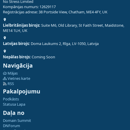
No Stress Limited
Kompānijas numurs: 12629117
Reģistrācijas adrese: 38 Portside View, Chatham, ME4 4FY, UK
Lielbritānijas birojs:
Suite M6, Old Library, St Faith Street, Maidstone,
ME14 1LH, UK
Latvijas birojs:
Doma Laukums 2, Rīga, LV-1050, Latvija
Nepālas birojs:
Coming Soon
Navigācija
Mājas
Vietnes karte
RSS
Pakalpojumu
Podkāsts
Statusa Lapa
Daļa no
Domain Summit
DNForum