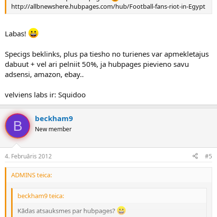
http://allbnewshere.hubpages.com/hub/Football-fans-riot-in-Egypt
Labas!
Specigs beklinks, plus pa tiesho no turienes var apmekletajus
dabuut + vel ari pelniit 50%, ja hubpages pievieno savu
adsensi, amazon, ebay..
velviens labs ir: Squidoo
beckham9
B
New member
4. Februāris 2012
#5
ADMINS teica:
beckham9 teica:
Kādas atsauksmes par hubpages?