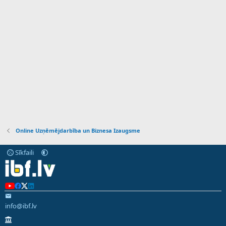
Online Uzņēmējdarbība un Biznesa Izaugsme
Sīkfaili
info@ibf.lv