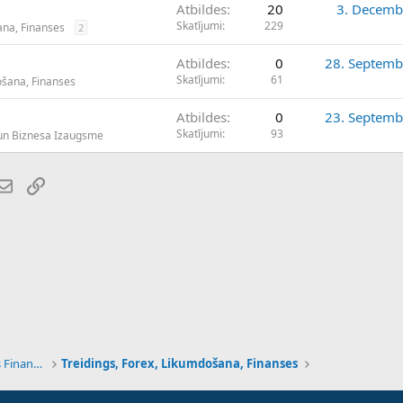
Atbildes
20
3. Decemb
Perata
Skatījumi
229
ana, Finanses
2
Atbildes
0
28. Septemb
Skatījumi
61
ošana, Finanses
Atbildes
0
23. Septemb
Skatījumi
93
un Biznesa Izaugsme
atsApp
E-pasts
Saiti
Tehnoloģijas, Kriptovalūtas un Nākotnes Finanses
Treidings, Forex, Likumdošana, Finanses