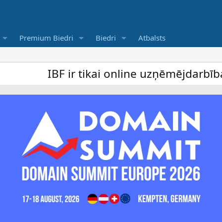
Premium Biedri
Biedri
Atbalsts
IBF ir tikai online uzņēmējdarbība foru