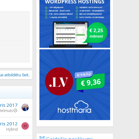
ai atbildētu šeit.
ris 2017
Helmuts
ris 2012
H
Hybrid
Gaidošie pasākumi