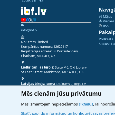
Sīkfaili
Navigā
Mājas
Vietnes
RSS
info@ibf.lv
Pakal
Podkāsts
No Stress Limited
Statusa L
Kompānijas numurs: 12629117
Reģistrācijas adrese: 38 Portside View,
Chatham, ME4 4FY, UK
Lielbritānijas birojs:
Suite M6, Old Library,
St Faith Street, Maidstone, ME14 1LH, UK
Latvijas birojs:
Doma Laukums 2, Rīga, LV-
1050, Latvija
Mēs cienām jūsu privātumu
Nepālas birojs:
Coming Soon
Mēs izmantojam nepieciešamos
sīkfailus
, lai nodroši
Skatīt papildu informāciju un konfigurēt savas prefe