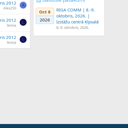
ris 2012
A
Alex250
RIGA COMM | 8.-9.
Oct 8
oktobris, 2026. |
2026
ris 2012
Izstāžu centrā Ķīpsalā
L
leosia
8.-9. oktobris, 2026.
ris 2012
L
leosia