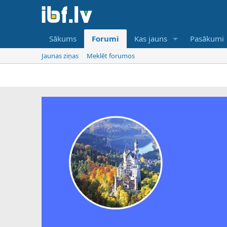
Sākums
Forumi
Kas jauns
Pasākumi
Jaunas ziņas
Meklēt forumos