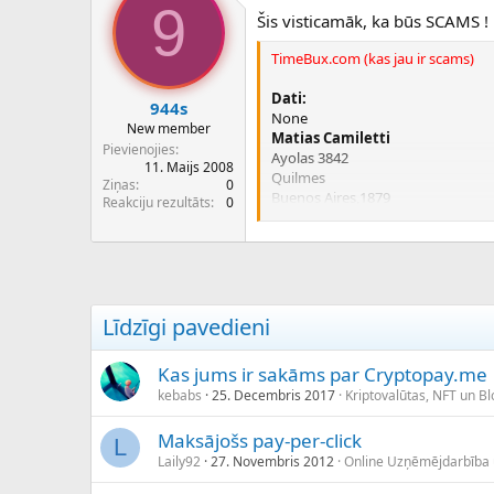
9
c
Šis visticamāk, ka būs SCAMS !
ē
j
TimeBux.com (kas jau ir scams)
s
Dati:
944s
None
New member
Matias Camiletti
Pievienojies
Ayolas 3842
11. Maijs 2008
Quilmes
Ziņas
0
Buenos Aires,1879
Reakciju rezultāts
0
AR
Tel. +54.42006172
Jaunais
SmithBux.com
Dati:
Līdzīgi pavedieni
domain: smithbux.com
created: 22-Oct-2008
Kas jums ir sakāms par Cryptopay.me
last-changed: 22-Oct-2008
kebabs
25. Decembris 2017
Kriptovalūtas, NFT un B
registration-expiration: 22-Oct-20
Maksājošs pay-per-click
L
registrant-firstname: Matias
Laily92
27. Novembris 2012
Online Uzņēmējdarbība
registrant-lastname: Camiletti