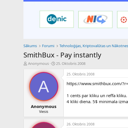
Sākums
Forumi
SmithBux - Pay instantly
P
S
Anonymous
25. Oktobris 2008
a
ā
v
k
25. Oktobris 2008
e
u
A
https://www.smithbux.com/?r
d
m
i
a
e
d
1 cents par kliku un reffa kliku.
n
a
4 kliki diena. 5$ minimala izma
a
t
Anonymous
u
u
Viesis
z
m
s
s
26. Oktobris 2008
ā