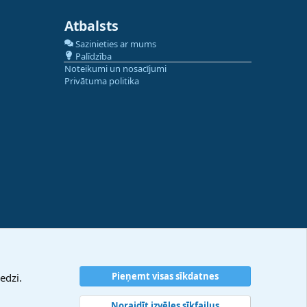
Atbalsts
Sazinieties ar mums
Palīdzība
Noteikumi un nosacījumi
Privātuma politika
Pieņemt visas sīkdatnes
edzi.
Noraidīt izvēles sīkfailus