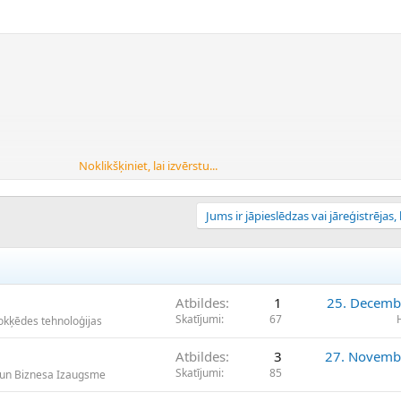
Noklikšķiniet, lai izvērstu...
Jums ir jāpieslēdzas vai jāreģistrējas, l
Atbildes
1
25. Decemb
Skatījumi
67
lokķēdes tehnoloģijas
09
Atbildes
3
27. Novemb
Skatījumi
85
 un Biznesa Izaugsme