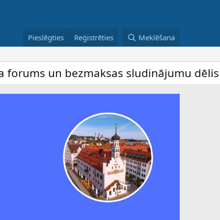
Pieslēgties
Reģistrēties
Meklēšana
ms un bezmaksas sludinājumu dēlis – dalīb