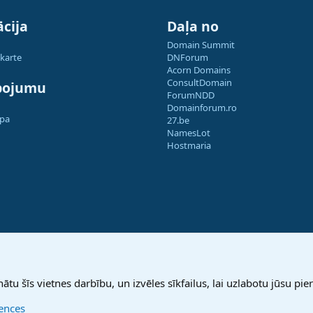
cija
Daļa no
Domain Summit
 karte
DNForum
Acorn Domains
ConsultDomain
pojumu
ForumNDD
Domainforum.ro
apa
27.be
NamesLot
Hostmaria
nātu šīs vietnes darbību, un izvēles sīkfailus, lai uzlabotu jūsu pier
rences