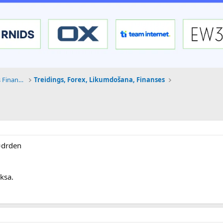
Tehnoloģijas, Kriptovalūtas un Nākotnes Finanses
Treidings, Forex, Likumdošana, Finanses
=drden
ksa.