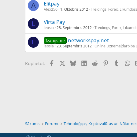
registrant-street1: Ayolas 3842
Elitpay
A
registrant-street2: Entre Chaco y 
Alex250
1. Oktobris 2012
Treidings, Forex, Likumdoš
Virta Pay
L
leosia
28. Septembris 2012
Treidings, Forex, Likumd
networkspay.net
Izaugsme
L
leosia
23. Septembris 2012
Online Uzņēmējdarbība 
Facebook
X (Twitter)
Bluesky
LinkedIn
Reddit
Pinterest
Tumblr
Wh
Koplietot:
Sākums
Forumi