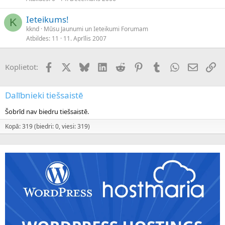
Ieteikums!
K
kknd
Mūsu Jaunumi un Ieteikumi Forumam
Atbildes
11
11. Aprīlis 2007
Facebook
X (Twitter)
Bluesky
LinkedIn
Reddit
Pinterest
Tumblr
WhatsApp
E-pasts
Sai
Koplietot:
Dalībnieki tiešsaistē
Šobrīd nav biedru tiešsaistē.
Kopā: 319 (biedri: 0, viesi: 319)