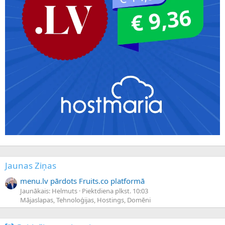
Jaunas Ziņas
menu.lv pārdots Fruits.co platformā
Jaunākais: Helmuts
Piektdiena plkst. 10:03
Mājaslapas, Tehnoloģijas, Hostings, Domēni