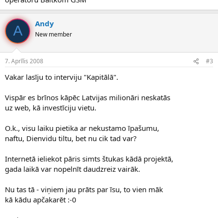
Andy
A
New member
7. Aprīlis 2008
#3
Vakar lasīju to interviju "Kapitālā".
Vispār es brīnos kāpēc Latvijas milionāri neskatās
uz web, kā investīciju vietu.
O.k., visu laiku pietika ar nekustamo īpašumu,
naftu, Dienvidu tiltu, bet nu cik tad var?
Internetā ieliekot pāris simts štukas kādā projektā,
gada laikā var nopelnīt daudzreiz vairāk.
Nu tas tā - viņiem jau prāts par īsu, to vien māk
kā kādu apčakarēt :-0