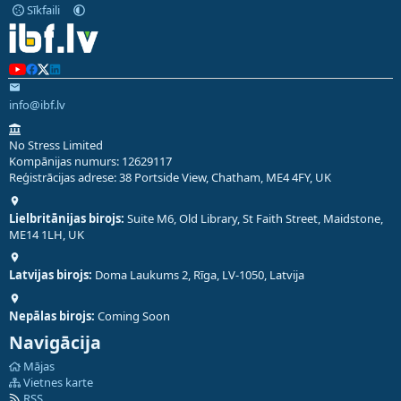
Sīkfaili
info@ibf.lv
No Stress Limited
Kompānijas numurs: 12629117
Reģistrācijas adrese: 38 Portside View, Chatham, ME4 4FY, UK
Lielbritānijas birojs:
Suite M6, Old Library, St Faith Street, Maidstone,
ME14 1LH, UK
Latvijas birojs:
Doma Laukums 2, Rīga, LV-1050, Latvija
Nepālas birojs:
Coming Soon
Navigācija
Mājas
Vietnes karte
RSS