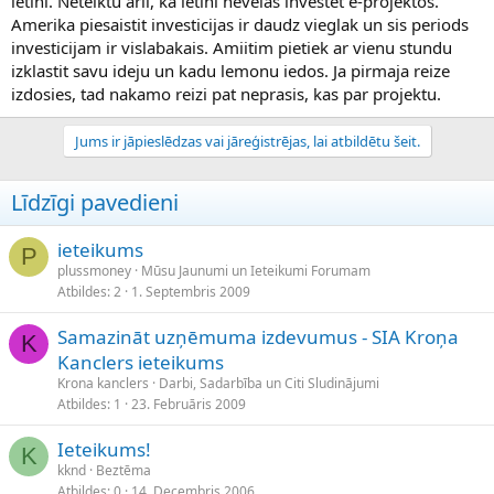
letini. Neteiktu arii, ka letini nevelas investet e-projektos.
Amerika piesaistit investicijas ir daudz vieglak un sis periods
investicijam ir vislabakais. Amiitim pietiek ar vienu stundu
izklastit savu ideju un kadu lemonu iedos. Ja pirmaja reize
izdosies, tad nakamo reizi pat neprasis, kas par projektu.
Jums ir jāpieslēdzas vai jāreģistrējas, lai atbildētu šeit.
Līdzīgi pavedieni
ieteikums
P
plussmoney
Mūsu Jaunumi un Ieteikumi Forumam
Atbildes
2
1. Septembris 2009
Samazināt uzņēmuma izdevumus - SIA Kroņa
K
Kanclers ieteikums
Krona kanclers
Darbi, Sadarbība un Citi Sludinājumi
Atbildes
1
23. Februāris 2009
Ieteikums!
K
kknd
Beztēma
Atbildes
0
14. Decembris 2006