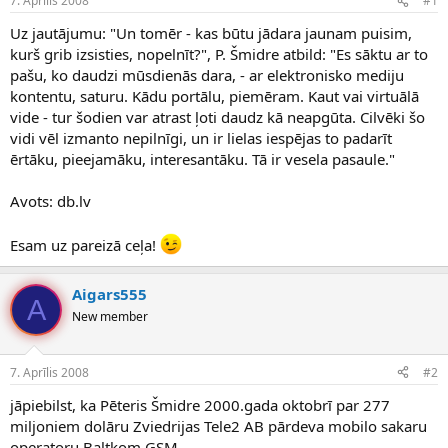
7. Aprīlis 2008
#1
n
a
a
t
Uz jautājumu: "Un tomēr - kas būtu jādara jaunam puisim,
u
u
kurš grib izsisties, nopelnīt?", P. Šmidre atbild: "Es sāktu ar to
z
m
pašu, ko daudzi mūsdienās dara, - ar elektronisko mediju
s
s
kontentu, saturu. Kādu portālu, piemēram. Kaut vai virtuālā
ā
c
vide - tur šodien var atrast ļoti daudz kā neapgūta. Cilvēki šo
ē
vidi vēl izmanto nepilnīgi, un ir lielas iespējas to padarīt
j
ērtāku, pieejamāku, interesantāku. Tā ir vesela pasaule."
s
Avots: db.lv
Esam uz pareizā ceļa!
Aigars555
A
New member
7. Aprīlis 2008
#2
jāpiebilst, ka Pēteris Šmidre 2000.gada oktobrī par 277
miljoniem dolāru Zviedrijas Tele2 AB pārdeva mobilo sakaru
operatoru Baltkom GSM