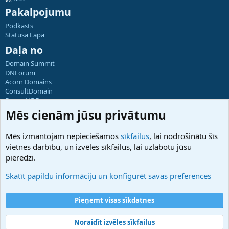
Pakalpojumu
Podkāsts
Statusa Lapa
Daļa no
Domain Summit
DNForum
Acorn Domains
ConsultDomain
ForumNDD
Domainforum.ro
Mēs cienām jūsu privātumu
27.be
NamesLot
Mēs izmantojam nepieciešamos
sīkfailus
, lai nodrošinātu šīs
Hostmaria
vietnes darbību, un izvēles sīkfailus, lai uzlabotu jūsu
Atbalsts
pieredzi.
Sazinieties ar mums
Palīdzība
Skatīt papildu informāciju un konfigurēt savas preferences
Noteikumi un nosacījumi
Privātuma politika
Pieņemt visas sīkdatnes
Noraidīt izvēles sīkfailus