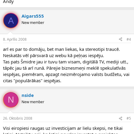
Andy
Aigars555
A
New member
8. Aprīlis 2008
#4
arī es par to domāju, bet man liekas, ka stereotipi traucē.
Neskatās vēl pārsvarā uz webu kā peļņas iespēju.
Tas pats Šmidre jau ir tuvu tam visam, digitālā TV, mediji utt.,
tāpēc jau tā arī runā. Pārejie biznesmeņi meklē spekulatīvās
iespējas, piemēram, apzagt neizmērojamo valsts budžetu, vai
citas "populārākas" iespējas.
nside
N
New member
26. Oktobris 2008
#5
Visi eiropiesi raugas uz investicijam ar lielu skepsi, ne tikai