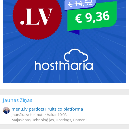
Jaunas Ziņas
menu.lv pārdots Fruits.co platformā
Jaunākais: Helmuts
Vakar 10:03
Mājaslapas, Tehnoloģijas, Hostings, Domēni