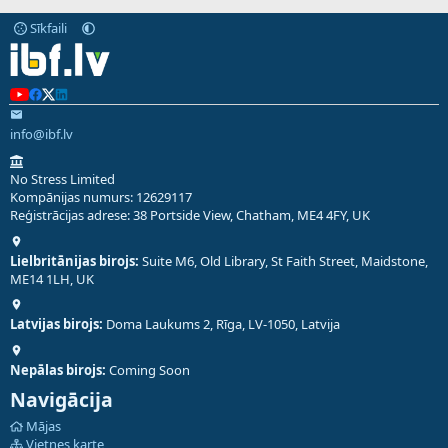
Sīkfaili
info@ibf.lv
No Stress Limited
Kompānijas numurs: 12629117
Reģistrācijas adrese: 38 Portside View, Chatham, ME4 4FY, UK
Lielbritānijas birojs:
Suite M6, Old Library, St Faith Street, Maidstone,
ME14 1LH, UK
Latvijas birojs:
Doma Laukums 2, Rīga, LV-1050, Latvija
Nepālas birojs:
Coming Soon
Navigācija
Mājas
Vietnes karte