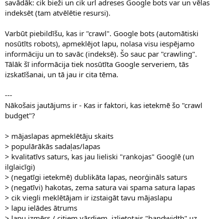
savādāk: cik bieži un cik url adreses Google bots var un vēlas
indeksēt (tam atvēlētie resursi).
Varbūt piebildīšu, kas ir "crawl". Google bots (automātiski
nosūtīts robots), apmeklējot lapu, nolasa visu iespējamo
informāciju un to savāc (indeksē). Šo sauc par "crawling".
Tālāk šī informācija tiek nosūtīta Google serveriem, tās
izskatīšanai, un tā jau ir cita tēma.
---
Nākošais jautājums ir - Kas ir faktori, kas ietekmē šo "crawl
budget"?
> mājaslapas apmeklētāju skaits
> populārākās sadaļas/lapas
> kvalitatīvs saturs, kas jau lieliski "rankojas" Googlē (un
ilglaicīgi)
> (negatīgi ietekmē) dublikāta lapas, neorģināls saturs
> (negatīvi) hakotas, zema satura vai spama satura lapas
> cik viegli meklētājam ir izstaigāt tavu mājaslapu
> lapu ielādes ātrums
> lapu izmērs / citiem vārdiem, izlietotais "bandwidth" uz