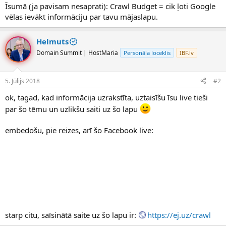
Īsumā (ja pavisam nesaprati): Crawl Budget = cik ļoti Google
vēlas ievākt informāciju par tavu mājaslapu.
Helmuts
Domain Summit | HostMaria
Personāla loceklis
IBF.lv
5. Jūlijs 2018
#2
ok, tagad, kad informācija uzrakstīta, uztaisīšu īsu live tieši
par šo tēmu un uzlikšu saiti uz šo lapu
embedošu, pie reizes, arī šo Facebook live:
starp citu, saīsinātā saite uz šo lapu ir:
https://ej.uz/crawl