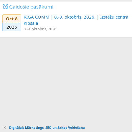
Gaidošie pasākumi
RIGA COMM | 8.-9. oktobris, 2026. | Izstāžu centrā
Oct 8
Ķīpsalā
2026
8.-9. oktobris, 2026.
Digitālais Mārketings, SEO un Saites Veidošana