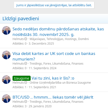
Jums ir jāpieslēdzas vai jāreģistrējas, lai atbildētu šeit.
Līdzīgi pavedieni
Sedo nedēļas domēnu pārdošanas atskaite, kas
noslēdzās 30. novembrī 2025. g.
Helmuts
Mājaslapas, Tehnoloģijas, Hostings, Domēni
Atbildes
0
3. Decembris 2025
Visa debit kartes ar UK sort code un bankas
numuriem?
Helmuts
Treidings, Forex, Likumdošana, Finanses
Atbildes
0
11. Septembris 2024
Vai tu zini, kas ir šis? :o
Izaugsme
Helmuts
Online Uzņēmējdarbība un Biznesa Izaugsme
Atbildes
1
11. Septembris 2021
BTC/USD .. hmmm... liekas tomēr vēl jākrīt
Helmuts
Treidings, Forex, Likumdošana, Finanses
Atbildes
3
29. Janvāris 2020