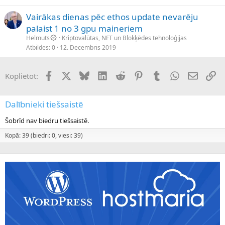
Vairākas dienas pēc ethos update nevarēju
palaist 1 no 3 gpu maineriem
Helmuts
Kriptovalūtas, NFT un Blokķēdes tehnoloģijas
Atbildes
0
12. Decembris 2019
Facebook
X (Twitter)
Bluesky
LinkedIn
Reddit
Pinterest
Tumblr
WhatsApp
E-pasts
Sai
Koplietot:
Dalībnieki tiešsaistē
Šobrīd nav biedru tiešsaistē.
Kopā: 39 (biedri: 0, viesi: 39)