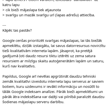
katru lapu
> cik bieži mājaslapa tiek atjaunota
> svarīgu un mazāk svarīgu url (lapas adrešu) attiecība.
---
Kāpēc tas pastāv?
Google cenšas prioritizēt svarīgas mājaslapas, lai tās biežāk
apmeklētu, dziļāk izstaigātu, lai savus datorresursus novirzītu
tieši kvalitatīvām interneta lapām. Jāsaprot, ka pretējā
gadījumā ļoti daudz resursi tiktu iztērēti uz zema satura
resursiem ar milzīgu skaitu autoģenerātām lapām un saturu,
kurš nav kvalitatīvs.
Papildus, Google arī nevēlas apgrūtināt daudzu tehniski
zemāk kvalitatīvi izveidotu interneta lapu serverus ar saviem
botiem, kuru uzdevums ir ievākt informāciju un nosūtīt to
tālāk Google indeksam analīzei. Pārāk bieži apmeklēlumi un
pārāk ātra indeksēšana var daļēji vai pilnībā paralizēt daudzu
šodienas mājaslapu serveru darbību.