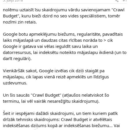
5. Jūlijs 2018
#1
n
a
a
t
nolēmu uztaisīt īsu skaidrojumu vārdu savienojamam "Crawl
u
u
Budget", kuru bieži dzird no seo vides speciālistiem, tomēr
z
m
nozīmi zin retais.
s
s
ā
c
Google botu apmeklējumu biežums, regularitāte, pavadītais
ē
laiks mājaslapā un daudzas citas rīcības norāda to > cik
j
Google ir gatava vai vēlas ieguldīt savu laika un
s
datorresursus, lai indeksētu noteikto mājaslapu ikdienā (un to
darīt regulāri).
Vienkāršāk sakot, Google izvēlas cik dziļi staigāt pa
mājaslapu, cik lapas vienā reizē apmeklēs un līdzīgus
uzdevumus.
Un šis saucās "Crawl Budget" (atļaušos nelatviskot šo
terminu, lai vēl vairāk nesarežģītu skaidrojumu).
Šeit ir iespējami dažādi skaidrojumi, un tiem kuriem patīk
drīzāk tehnisks skaidrojums: Crawl Budget ir atvēlētais
indeksēšanas dziļums kopā ar indeksēšanas biežumu... Vai