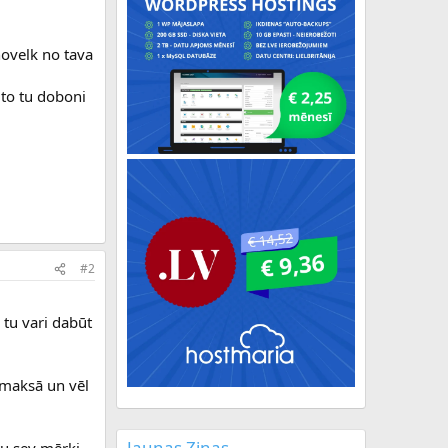
 novelk no tava
 to tu doboni
#2
 tu vari dabūt
a maksā un vēl
Jaunas Ziņas