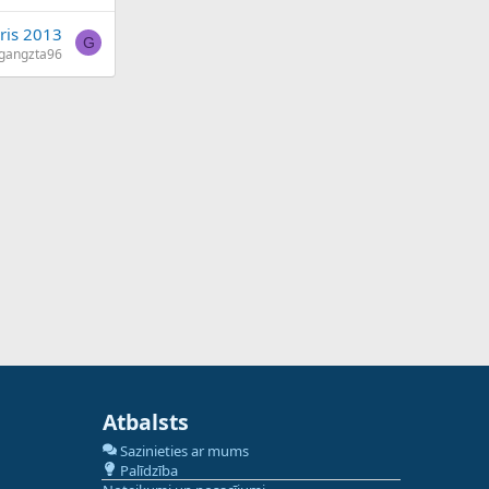
ris 2013
G
gangzta96
Atbalsts
Sazinieties ar mums
Palīdzība