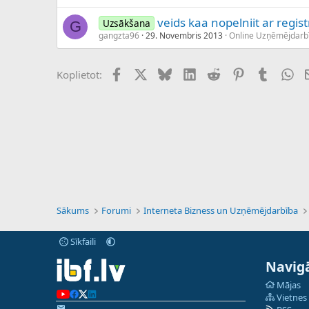
veids kaa nopelniit ar regi
Uzsākšana
G
gangzta96
29. Novembris 2013
Online Uzņēmējdarb
Facebook
X (Twitter)
Bluesky
LinkedIn
Reddit
Pinterest
Tumblr
Wh
Koplietot:
Sākums
Forumi
Interneta Bizness un Uzņēmējdarbība
Sīkfaili
Navigā
Mājas
Vietnes