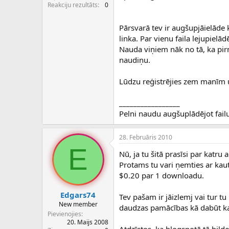
c
Reakciju rezultāts
0
ē
j
Pārsvarā tev ir augšupjāielāde k
s
linka. Par vienu faila lejupielā
Nauda viņiem nāk no tā, ka pirm
naudiņu.
Lūdzu reģistrējies zem manīm u
_________________
Pelni naudu augšuplādējot fail
28. Februāris 2010
E
Nū, ja tu šitā prasīsi par katru 
Protams tu vari ņemties ar kaut
$0.20 par 1 downloadu.
Edgars74
Tev pašam ir jāizlemj vai tur tu
New member
daudzas pamācības kā dabūt k
Pievienojies
20. Maijs 2008