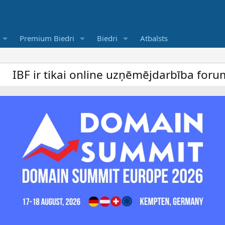
Premium Biedri
Biedri
Atbalsts
kai online uzņēmējdarbība forums un bezmak