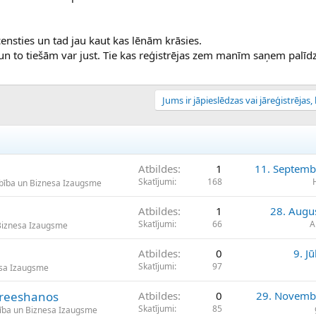
acensties un tad jau kaut kas lēnām krāsies.
 un to tiešām var just. Tie kas reģistrējas zem manīm saņem palīd
Jums ir jāpieslēdzas vai jāreģistrējas, l
Atbildes
1
11. Septemb
Skatījumi
168
bība un Biznesa Izaugsme
Atbildes
1
28. Augu
Skatījumi
66
A
Biznesa Izaugsme
Atbildes
0
9. Jū
Skatījumi
97
esa Izaugsme
streeshanos
Atbildes
0
29. Novemb
Skatījumi
85
ība un Biznesa Izaugsme