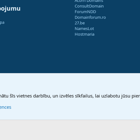
Acorn Domains
ConsultDomain
pojumu
ForumNDD
Domainforum.ro
apa
27.be
NamesLot
Hostmaria
nātu šīs vietnes darbību, un izvēles sīkfailus, lai uzlabotu jūsu pier
rences
®
Community platform by XenForo
© 2010-2025 XenForo Ltd.