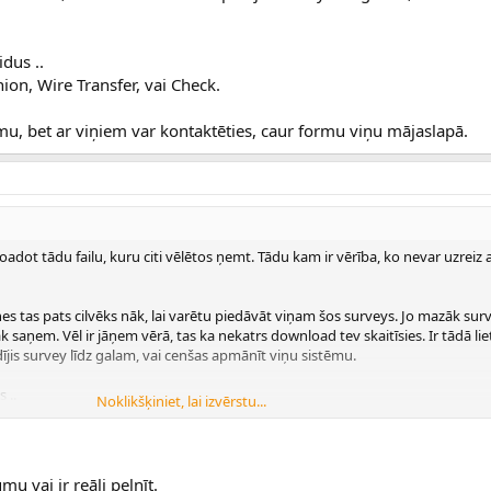
dus ..
on, Wire Transfer, vai Check.
, bet ar viņiem var kontaktēties, caur formu viņu mājaslapā.
loadot tādu failu, kuru citi vēlētos ņemt. Tādu kam ir vērība, ko nevar uzreiz 
enes tas pats cilvēks nāk, lai varētu piedāvāt viņam šos surveys. Jo mazāk sur
zāk saņem. Vēl ir jāņem vērā, tas ka nekatrs download tev skaitīsies. Ir tādā li
dījis survey līdz galam, vai cenšas apmānīt viņu sistēmu.
 ..
Noklikšķiniet, lai izvērstu...
 Wire Transfer, vai Check.
bet ar viņiem var kontaktēties, caur formu viņu mājaslapā.
mu vai ir reāli pelnīt.