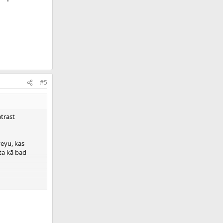
#5
atrast
veyu, kas
eta kā bad