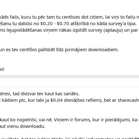
āds fails, kuru tu pēc tam tu centīsies dot citiem, lai viņi to failu
dēšanu tu dabūsi no $0.20 - $0.70 atšķirībā no kāda survey'a tipa.
s lejupielādēšanas viņiem nākas izpildīt survey (aptauju) un par
n es tev centīšos palīdzēt līdz pirmājiem downloadiem.
us!
adresi, tad diezvai tev kaut kas sanāks.
 kādiem ptc, kur labi ja $0.04 dienā(bez refiem), bet ar sharecash
 kaut ko nopelnīsi, vai nē. Viņiem ir forums, kur ir pierādijumi, k
aut vienu downloadu.