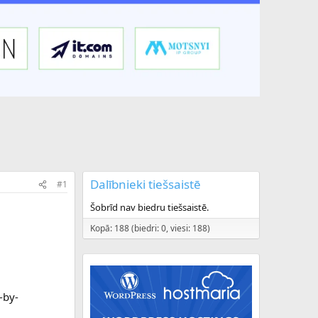
Dalībnieki tiešsaistē
#1
Šobrīd nav biedru tiešsaistē.
Kopā: 188 (biedri: 0, viesi: 188)
-by-