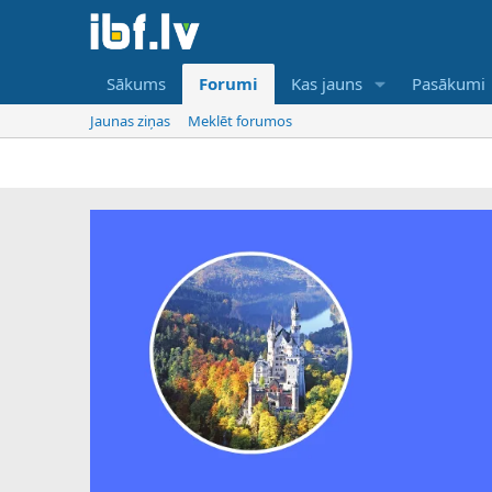
Sākums
Forumi
Kas jauns
Pasākumi
Jaunas ziņas
Meklēt forumos
IBF ir ti