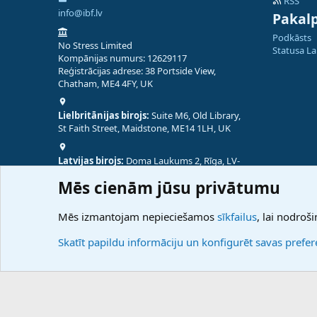
RSS
info@ibf.lv
Pakal
Podkāsts
No Stress Limited
Statusa L
Kompānijas numurs: 12629117
Reģistrācijas adrese: 38 Portside View,
Chatham, ME4 4FY, UK
Lielbritānijas birojs:
Suite M6, Old Library,
St Faith Street, Maidstone, ME14 1LH, UK
Latvijas birojs:
Doma Laukums 2, Rīga, LV-
1050, Latvija
Mēs cienām jūsu privātumu
Nepālas birojs:
Coming Soon
Mēs izmantojam nepieciešamos
sīkfailus
, lai nodroši
Skatīt papildu informāciju un konfigurēt savas prefe