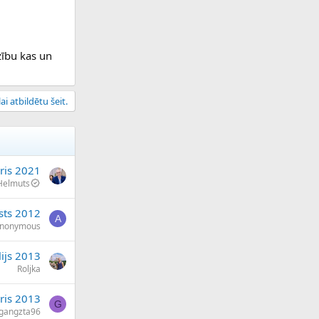
zību kas un
ai atbildētu šeit.
ris 2021
Helmuts
sts 2012
A
nonymous
lijs 2013
Roljka
ris 2013
G
gangzta96