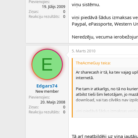
Pievienojies
viņu sistēmu.
19. Jūlijs 2009
Ziņas
0
Reakciju rezultāts
0
viņi piedāvā šādus izmaksas vei
Paypal, ePassporte, Western Uni
Neredzēju, vecuma ierobežojumu
5. Marts 2010
E
TheAcmeGuy teica:
Ar sharecash ir tā, ka tev vajag up
internetā.
Edgars74
Pie tam ir atkarīgs, no tā no kuri
New member
atbilst tieši šim lietotājam, jo ma
Pievienojies
download, vai tas cilvēks nav izpil
20. Maijs 2008
Ziņas
0
viņi piedāvā šādus izmaksas veidus
Reakciju rezultāts
0
Paypal, ePassporte, Western Union,
Neredzēju, vecuma ierobežojumu, 
Tā arī neatbildēji uz viņa jautāju