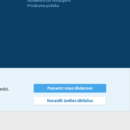
Noteikumi un nosacījumi
Privātuma politika
Pieņemt visas sīkdatnes
edzi.
Noraidīt izvēles sīkfailus