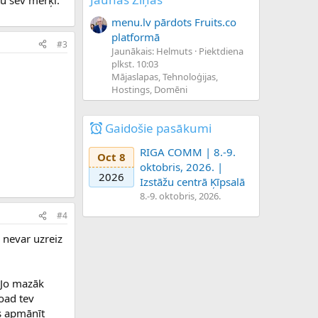
ītu sev mērķi.
menu.lv pārdots Fruits.co
platformā
#3
Jaunākais: Helmuts
Piektdiena
plkst. 10:03
Mājaslapas, Tehnoloģijas,
Hostings, Domēni
Gaidošie pasākumi
RIGA COMM | 8.-9.
Oct 8
oktobris, 2026. |
2026
Izstāžu centrā Ķīpsalā
8.-9. oktobris, 2026.
#4
o nevar uzreiz
. Jo mazāk
load tev
as apmānīt