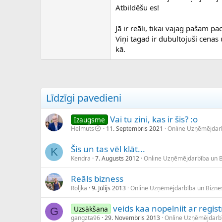
Atbildēšu es!
Jā ir reāli, tikai vajag pašam p
Viņi tagad ir dubultojuši cenas
kā.
Līdzīgi pavedieni
Vai tu zini, kas ir šis? :o
Izaugsme
Helmuts
11. Septembris 2021
Online Uzņēmējdar
Šis un tas vēl klāt...
K
Kendra
7. Augusts 2012
Online Uzņēmējdarbība un 
Reāls bizness
Roljka
9. Jūlijs 2013
Online Uzņēmējdarbība un Bizn
veids kaa nopelniit ar regi
Uzsākšana
G
gangzta96
29. Novembris 2013
Online Uzņēmējdarb