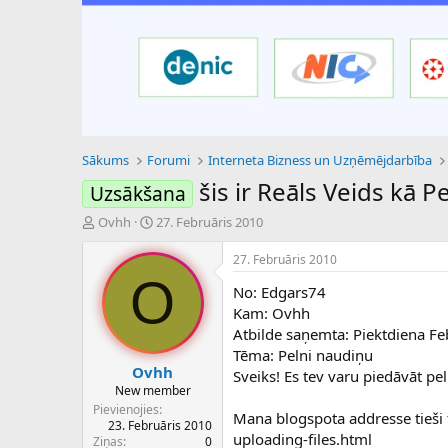
Sākums
Forumi
Interneta Bizness un Uzņēmējdarbība
šis ir Reāls Veids kā 
Uzsākšana
P
S
Ovhh
27. Februāris 2010
a
ā
v
k
27. Februāris 2010
e
u
O
No: Edgars74
d
m
i
a
Kam: Ovhh
e
d
Atbilde saņemta: Piektdiena F
n
a
Tēma: Pelni naudiņu
a
t
Ovhh
Sveiks! Es tev varu piedāvāt p
u
u
New member
z
m
Pievienojies
Mana blogspota addresse tieši
s
s
23. Februāris 2010
ā
uploading-files.html
Ziņas
0