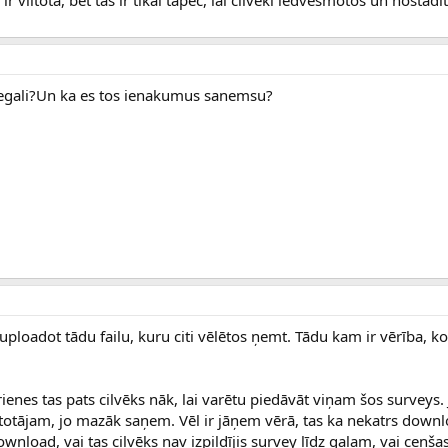
ir viltota, bet tas ir tikai tāpēc, lai cilvēki iedvesmotos un nostād
egali?Un ka es tos ienakumus sanemsu?
 uploadot tādu failu, kuru citi vēlētos ņemt. Tādu kam ir vērība, k
rienes tas pats cilvēks nāk, lai varētu piedāvāt viņam šos surveys
lietotājam, jo mazāk saņem. Vēl ir jāņem vērā, tas ka nekatrs down
 download, vai tas cilvēks nav izpildījis survey līdz galam, vai cenš