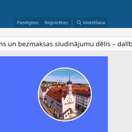
Pieslēgties
Reģistrēties
Meklēšana
sas sludinājumu dēlis – dalība ir bez mak