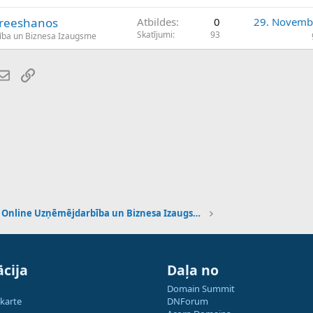
streeshanos
Atbildes
0
29. Novemb
Skatījumi
93
ība un Biznesa Izaugsme
atsApp
E-pasts
Saiti
Online Uzņēmējdarbība un Biznesa Izaugsme
cija
Daļa no
Domain Summit
 karte
DNForum