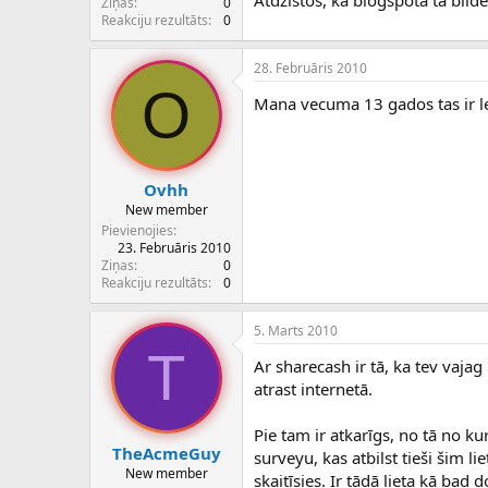
Atdzīstos, ka blogspotā tā bilde 
Ziņas
0
Reakciju rezultāts
0
28. Februāris 2010
O
Mana vecuma 13 gados tas ir l
Ovhh
New member
Pievienojies
23. Februāris 2010
Ziņas
0
Reakciju rezultāts
0
5. Marts 2010
T
Ar sharecash ir tā, ka tev vajag
atrast internetā.
Pie tam ir atkarīgs, no tā no ku
TheAcmeGuy
surveyu, kas atbilst tieši šim 
New member
skaitīsies. Ir tādā lieta kā bad