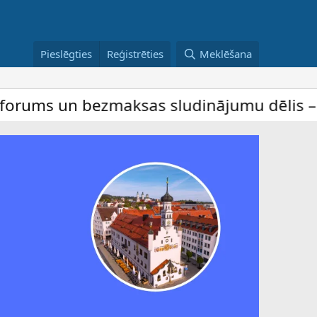
Pieslēgties
Reģistrēties
Meklēšana
zmaksas sludinājumu dēlis – dalība ir bez