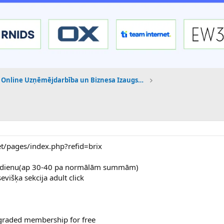
Online Uzņēmējdarbība un Biznesa Izaugsme
et/pages/index.php?refid=brix
pa dienu(ap 30-40 pa normālām summām)
evišķa sekcija adult click
graded membership for free