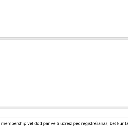
 membership vēl dod par velti uzreiz pēc reģistrēšanās, bet kur t