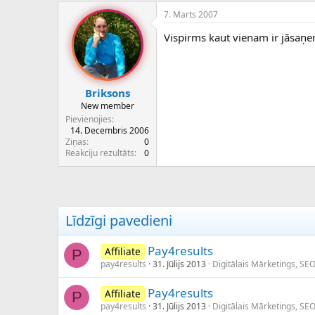
7. Marts 2007
Vispirms kaut vienam ir jāsaņe
Briksons
New member
Pievienojies
14. Decembris 2006
Ziņas
0
Reakciju rezultāts
0
Līdzīgi pavedieni
Pay4results
Affiliate
P
pay4results
31. Jūlijs 2013
Digitālais Mārketings, SE
Pay4results
Affiliate
P
pay4results
31. Jūlijs 2013
Digitālais Mārketings, SE