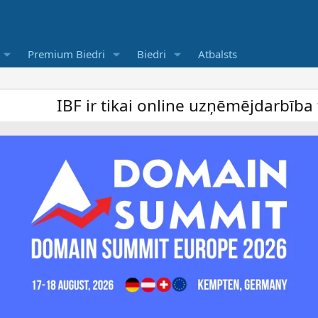
Premium Biedri
Biedri
Atbalsts
r tikai online uzņēmējdarbība forums un be