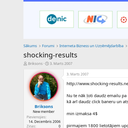
Sākums
Forumi
Interneta Bizness un Uzņēmējdarbība
shocking-results
P
S
Briksons
3. Marts 2007
a
ā
v
k
3. Marts 2007
e
u
http://www.shocking-results.n
d
m
i
a
e
d
Nu te nāk ļoti daudz emailu 
n
a
kā arī daudz click baneru un ats
a
t
Briksons
u
u
New member
min izmaksa 4$
z
m
Pievienojies
s
s
14. Decembris 2006
ā
pirmajiem 1800 lietotājiem up
Ziņas
0