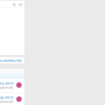
#9
ai atbildētu šeit.
ris 2014
P
ay4results
lijs 2013
P
ay4results