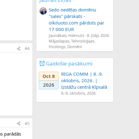
Sedo nedēļas domēnu
"sales" pārskats -
olkiluoto.com pārdots par
17 000 EUR
Jaunākais: Helmuts
8. Jūlijs 2026
Mājaslapas, Tehnoloģijas,
Hostings, Domēni
#4
Gaidošie pasākumi
RIGA COMM | 8.-9.
Oct 8
oktobris, 2026. |
2026
Izstāžu centrā Ķīpsalā
8.-9. oktobris, 2026.
#5
as parādās