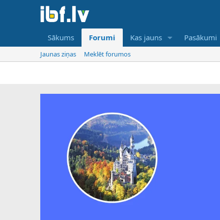
Sākums
Forumi
Kas jauns
Pasākumi
Jaunas ziņas
Meklēt forumos
IBF i