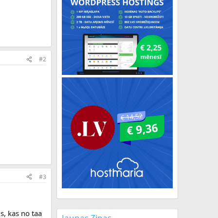
#2
#3
s, kas no taa
Jaunas Ziņas