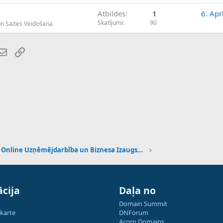
Atbildes
1
6. Apr
Skatījumi
90
un Saites Veidošana
atsApp
E-pasts
Saiti
Online Uzņēmējdarbība un Biznesa Izaugsme
cija
Daļa no
Domain Summit
 karte
DNForum
Acorn Domains