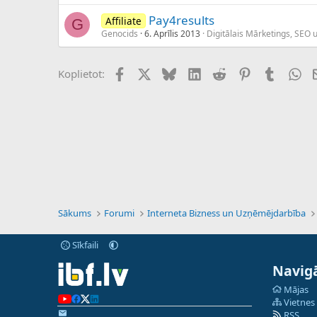
Pay4results
Affiliate
G
Genocids
6. Aprīlis 2013
Digitālais Mārketings, SEO 
Facebook
X (Twitter)
Bluesky
LinkedIn
Reddit
Pinterest
Tumblr
Wh
Koplietot:
Sākums
Forumi
Interneta Bizness un Uzņēmējdarbība
Sīkfaili
Navigā
Mājas
Vietnes
RSS