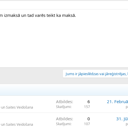
m izmaksā un tad varēs teikt ka maksā.
Jums ir jāpieslēdzas vai jāreģistrējas, l
Atbildes
6
21. Februā
Skatījumi
157
p
O un Saites Veidošana
Atbildes
0
31. Jū
Skatījumi
107
p
O un Saites Veidošana