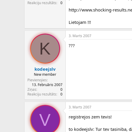
c
Reakciju rezultāts
0
ē
http://www.shocking-results.n
j
s
Lietojam !!!
3. Marts 2007
K
???
kodeejslv
New member
Pievienojies
13. Februāris 2007
Ziņas
0
Reakciju rezultāts
0
3. Marts 2007
V
registrejos zem tevis!
to kodeejslv: Tur tev tasiniba, 