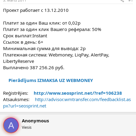
3. Marts 2011
#1
n
a
a
t
Проект работает с 13.12.2010
u
u
z
m
Платит за один Ваш клик: от 0,02р
s
s
Платит за один клик Вашего реферала: 50%
ā
c
Срок выплат:Instant
ē
Ссылок в день: 6+
j
Минимальная сумма для вывода: 2р
s
Платежная система: Webmoney, LiqPay, AlertPay,
LibertyReserve
Выплачено 387 256.26 руб.
Pierādījums IZMAKSA UZ WEBMONEY
Reģistrējies:
http://www.seosprint.net/?ref=106238
Atsauksmes:
http://advisor.wmtransfer.com/feedbacklist.as
px?url=seosprint.net
Anonymous
A
Viesis