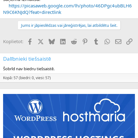
https://picasaweb.google.com/lh/photo/46DPgc4ubBLH6
N9C6KNJdQ?feat=directlink
Jums ir jāpieslēdzas vai jāreģistrējas, lai atbildētu šeit.
Facebook
X (Twitter)
Bluesky
LinkedIn
Reddit
Pinterest
Tumblr
WhatsApp
E-pasts
Sai
Koplietot:
Dalībnieki tiešsaistē
Šobrīd nav biedru tiešsaistē.
Kopā: 57 (biedri: 0, viesi: 57)