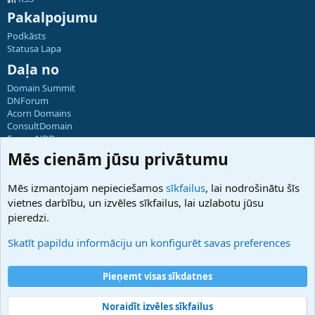
Pakalpojumu
Podkāsts
Statusa Lapa
Daļa no
Domain Summit
DNForum
Acorn Domains
ConsultDomain
ForumNDD
Domainforum.ro
Mēs cienām jūsu privātumu
27.be
NamesLot
Mēs izmantojam nepieciešamos
sīkfailus
, lai nodrošinātu šīs
Hostmaria
vietnes darbību, un izvēles sīkfailus, lai uzlabotu jūsu
Atbalsts
pieredzi.
Sazinieties ar mums
Palīdzība
Skatīt papildu informāciju un konfigurēt savas preferences
Noteikumi un nosacījumi
Privātuma politika
Pieņemt visas sīkdatnes
Noraidīt izvēles sīkfailus