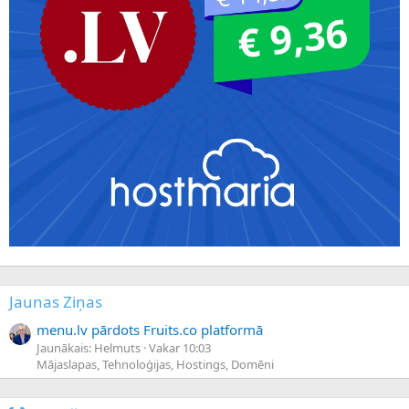
Jaunas Ziņas
menu.lv pārdots Fruits.co platformā
Jaunākais: Helmuts
Vakar 10:03
Mājaslapas, Tehnoloģijas, Hostings, Domēni