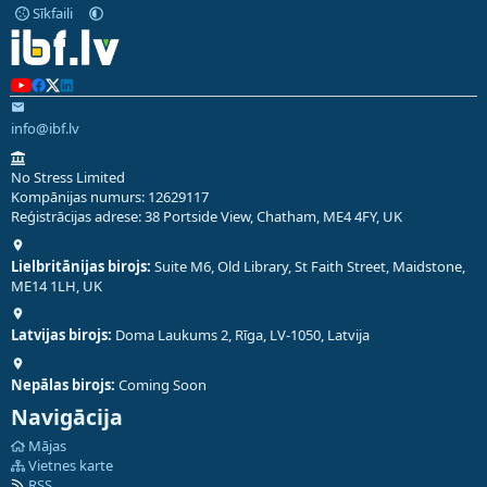
Sīkfaili
info@ibf.lv
No Stress Limited
Kompānijas numurs: 12629117
Reģistrācijas adrese: 38 Portside View, Chatham, ME4 4FY, UK
Lielbritānijas birojs:
Suite M6, Old Library, St Faith Street, Maidstone,
ME14 1LH, UK
Latvijas birojs:
Doma Laukums 2, Rīga, LV-1050, Latvija
Nepālas birojs:
Coming Soon
Navigācija
Mājas
Vietnes karte
RSS