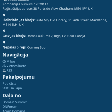
Kompānijas numurs: 12629117
Reģistrācijas adrese: 38 Portside View, Chatham, ME4 4FY, UK
Lielbritānijas birojs:
Suite M6, Old Library, St Faith Street, Maidstone,
ME14 1LH, UK
Latvijas birojs:
Doma Laukums 2, Rīga, LV-1050, Latvija
Nepālas birojs:
Coming Soon
Navigācija
Mājas
Vietnes karte
RSS
Pakalpojumu
Podkāsts
Statusa Lapa
Daļa no
Domain Summit
DNForum
Acorn Domains