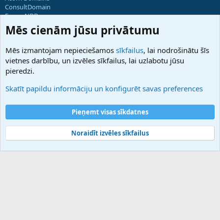
ConsultDomain
ForumNDD
Domainforum.ro
Mēs cienām jūsu privātumu
27.be
NamesLot
Mēs izmantojam nepieciešamos
sīkfailus
, lai nodrošinātu šīs
Hostmaria
vietnes darbību, un izvēles sīkfailus, lai uzlabotu jūsu
Atbalsts
pieredzi.
Sazinieties ar mums
Palīdzība
Skatīt papildu informāciju un konfigurēt savas preferences
Noteikumi un nosacījumi
Privātuma politika
Pieņemt visas sīkdatnes
Noraidīt izvēles sīkfailus
®
Community platform by XenForo
© 2010-2025 XenForo Ltd.