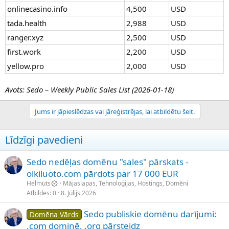
onlinecasino.info
4,500
USD
tada.health
2,988
USD
ranger.xyz
2,500
USD
first.work
2,200
USD
yellow.pro
2,000
USD
Avots: Sedo – Weekly Public Sales List (2026-01-18)
Jums ir jāpieslēdzas vai jāreģistrējas, lai atbildētu šeit.
Līdzīgi pavedieni
Sedo nedēļas domēnu "sales" pārskats -
olkiluoto.com pārdots par 17 000 EUR
Helmuts
Mājaslapas, Tehnoloģijas, Hostings, Domēni
Atbildes
0
8. Jūlijs 2026
Sedo publiskie domēnu darījumi:
Domēna Vārds
.com dominē, .org pārsteidz