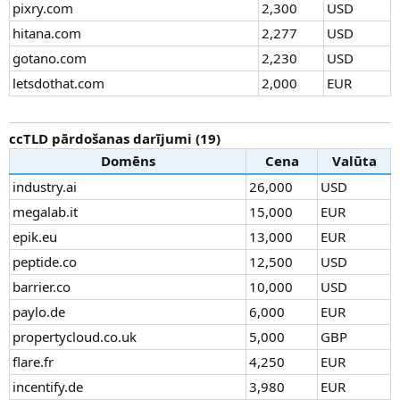
pixry.com
2,300
USD
hitana.com
2,277
USD
gotano.com
2,230
USD
letsdothat.com
2,000
EUR
ccTLD pārdošanas darījumi (19)
Domēns
Cena
Valūta
industry.ai
26,000
USD
megalab.it
15,000
EUR
epik.eu
13,000
EUR
peptide.co
12,500
USD
barrier.co
10,000
USD
paylo.de
6,000
EUR
propertycloud.co.uk
5,000
GBP
flare.fr
4,250
EUR
incentify.de
3,980
EUR