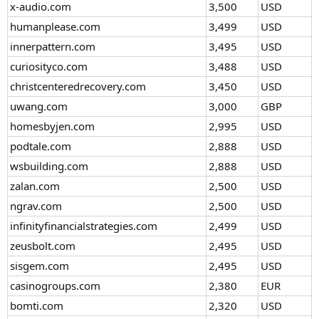
x-audio.com
3,500
USD
humanplease.com
3,499
USD
innerpattern.com
3,495
USD
curiosityco.com
3,488
USD
christcenteredrecovery.com
3,450
USD
uwang.com
3,000
GBP
homesbyjen.com
2,995
USD
podtale.com
2,888
USD
wsbuilding.com
2,888
USD
zalan.com
2,500
USD
ngrav.com
2,500
USD
infinityfinancialstrategies.com
2,499
USD
zeusbolt.com
2,495
USD
sisgem.com
2,495
USD
casinogroups.com
2,380
EUR
bomti.com
2,320
USD