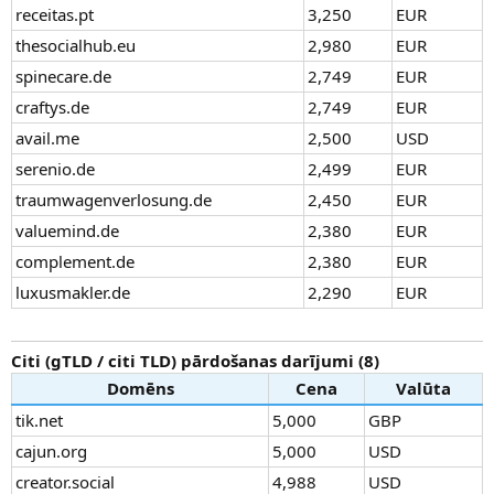
receitas.pt
3,250
EUR
thesocialhub.eu
2,980
EUR
spinecare.de
2,749
EUR
craftys.de
2,749
EUR
avail.me
2,500
USD
serenio.de
2,499
EUR
traumwagenverlosung.de
2,450
EUR
valuemind.de
2,380
EUR
complement.de
2,380
EUR
luxusmakler.de
2,290
EUR
Citi (gTLD / citi TLD) pārdošanas darījumi (8)
Domēns
Cena
Valūta
tik.net
5,000
GBP
cajun.org
5,000
USD
creator.social
4,988
USD