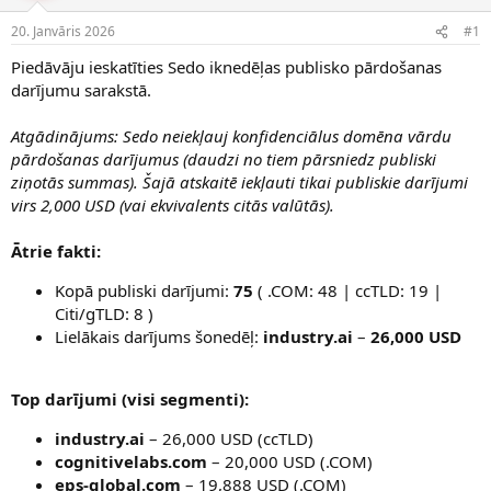
e
d
20. Janvāris 2026
#1
n
a
a
t
Piedāvāju ieskatīties Sedo iknedēļas publisko pārdošanas
u
u
darījumu sarakstā.
z
m
s
s
Atgādinājums: Sedo neiekļauj konfidenciālus domēna vārdu
ā
c
pārdošanas darījumus (daudzi no tiem pārsniedz publiski
ē
ziņotās summas). Šajā atskaitē iekļauti tikai publiskie darījumi
j
virs 2,000 USD (vai ekvivalents citās valūtās).
s
Ātrie fakti:
Kopā publiski darījumi:
75
( .COM: 48 | ccTLD: 19 |
Citi/gTLD: 8 )
Lielākais darījums šonedēļ:
industry.ai
–
26,000 USD
Top darījumi (visi segmenti):
industry.ai
– 26,000 USD (ccTLD)
cognitivelabs.com
– 20,000 USD (.COM)
eps-global.com
– 19,888 USD (.COM)