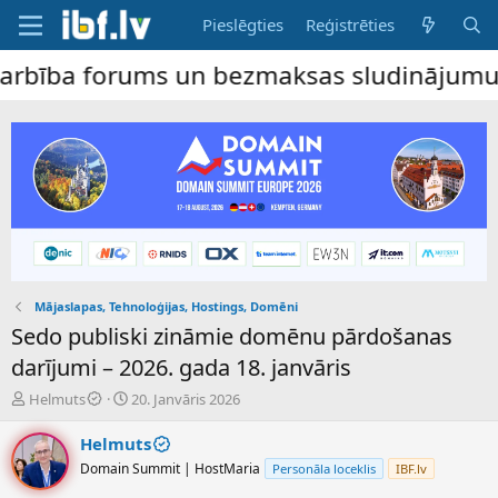
Pieslēgties
Reģistrēties
 forums un bezmaksas sludinājumu dēlis – 
Mājaslapas, Tehnoloģijas, Hostings, Domēni
Sedo publiski zināmie domēnu pārdošanas
darījumi – 2026. gada 18. janvāris
P
S
Helmuts
20. Janvāris 2026
a
ā
v
k
Helmuts
e
u
Domain Summit | HostMaria
Personāla loceklis
IBF.lv
d
m
i
a