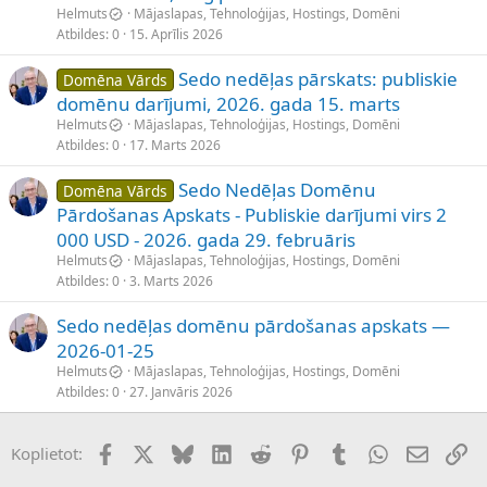
Helmuts
Mājaslapas, Tehnoloģijas, Hostings, Domēni
Atbildes
0
15. Aprīlis 2026
Sedo nedēļas pārskats: publiskie
Domēna Vārds
domēnu darījumi, 2026. gada 15. marts
Helmuts
Mājaslapas, Tehnoloģijas, Hostings, Domēni
Atbildes
0
17. Marts 2026
Sedo Nedēļas Domēnu
Domēna Vārds
Pārdošanas Apskats - Publiskie darījumi virs 2
000 USD - 2026. gada 29. februāris
Helmuts
Mājaslapas, Tehnoloģijas, Hostings, Domēni
Atbildes
0
3. Marts 2026
Sedo nedēļas domēnu pārdošanas apskats —
2026-01-25
Helmuts
Mājaslapas, Tehnoloģijas, Hostings, Domēni
Atbildes
0
27. Janvāris 2026
Facebook
X (Twitter)
Bluesky
LinkedIn
Reddit
Pinterest
Tumblr
WhatsApp
E-pasts
Sai
Koplietot: