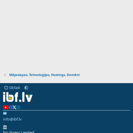
Mājaslapas, Tehnoloģijas, Hostings, Domēni
Sīkfaili
info@ibf.lv
No Stress Limited