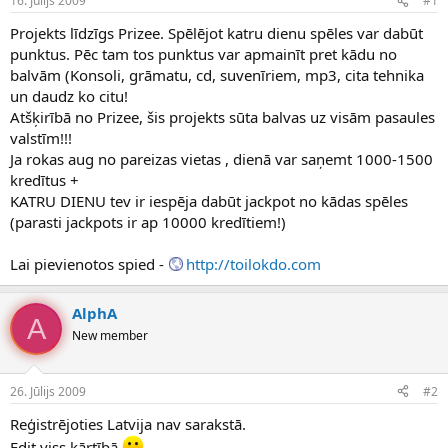
16. Jūlijs 2009
#1
n
a
a
t
Projekts līdzīgs Prizee. Spēlējot katru dienu spēles var dabūt
u
u
punktus. Pēc tam tos punktus var apmainīt pret kādu no
z
m
balvām (Konsoli, grāmatu, cd, suvenīriem, mp3, cita tehnika
s
s
un daudz ko citu!
ā
c
Atšķirībā no Prizee, šis projekts sūta balvas uz visām pasaules
ē
valstīm!!!
j
Ja rokas aug no pareizas vietas , dienā var saņemt 1000-1500
s
kredītus +
KATRU DIENU tev ir iespēja dabūt jackpot no kādas spēles
(parasti jackpots ir ap 10000 kredītiem!)
Lai pievienotos spied -
http://toilokdo.com
AlphA
A
New member
26. Jūlijs 2009
#2
Reģistrējoties Latvija nav sarakstā.
Edit viss kārtībā