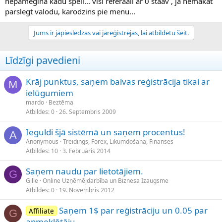
nepamegina kadu speli... visi referaali ar 0 staav , ja nemakat
parslegt valodu, karodzins pie menu...
Jums ir jāpieslēdzas vai jāreģistrējas, lai atbildētu šeit.
Līdzīgi pavedieni
Krāj punktus, saņem balvas reģistrācija tikai ar
M
ielūgumiem
mardo
Beztēma
Atbildes
0
26. Septembris 2009
Ieguldi šjā sistēmā un saņem procentus!
A
Anonymous
Treidings, Forex, Likumdošana, Finanses
Atbildes
10
3. Februāris 2014
Saņem naudu par lietotājiem.
G
Gille
Online Uzņēmējdarbība un Biznesa Izaugsme
Atbildes
0
19. Novembris 2012
Saņem 1$ par reģistrāciju un 0.05 par
Affiliate
G
apmeklētāju.