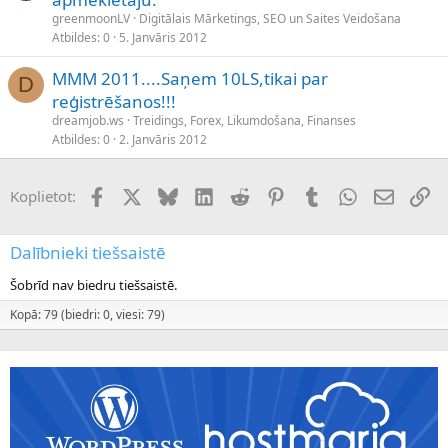
greenmoonLV
Digitālais Mārketings, SEO un Saites Veidošana
Atbildes
0
5. Janvāris 2012
MMM 2011....Saņem 10LS,tikai par
D
reģistrēšanos!!!
dreamjob.ws
Treidings, Forex, Likumdošana, Finanses
Atbildes
0
2. Janvāris 2012
Facebook
X (Twitter)
Bluesky
LinkedIn
Reddit
Pinterest
Tumblr
WhatsApp
E-pasts
Sai
Koplietot:
Dalībnieki tiešsaistē
Šobrīd nav biedru tiešsaistē.
Kopā: 79 (biedri: 0, viesi: 79)