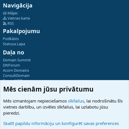
Navigācija
Mājas
Vietnes karte
RSS
Pakalpojumu
Podkāsts
Statusa Lapa
Daļa no
Domain Summit
DNForum
Acorn Domains
ConsultDomain
ForumNDD
Domainforum.ro
Mēs cienām jūsu privātumu
27.be
NamesLot
Mēs izmantojam nepieciešamos
sīkfailus
, lai nodrošinātu šīs
Hostmaria
vietnes darbību, un izvēles sīkfailus, lai uzlabotu jūsu
Atbalsts
pieredzi.
Sazinieties ar mums
Palīdzība
Skatīt papildu informāciju un konfigurēt savas preferences
Noteikumi un nosacījumi