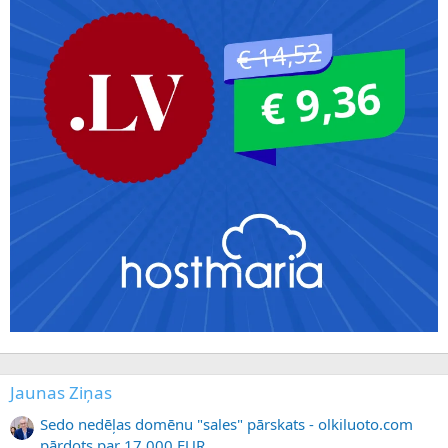
Jaunas Ziņas
Sedo nedēļas domēnu "sales" pārskats - olkiluoto.com
pārdots par 17 000 EUR