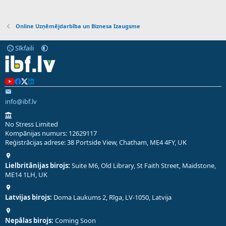
Online Uzņēmējdarbība un Biznesa Izaugsme
Sīkfaili
info@ibf.lv
No Stress Limited
Kompānijas numurs: 12629117
Reģistrācijas adrese: 38 Portside View, Chatham, ME4 4FY, UK
Lielbritānijas birojs:
Suite M6, Old Library, St Faith Street, Maidstone,
ME14 1LH, UK
Latvijas birojs:
Doma Laukums 2, Rīga, LV-1050, Latvija
Nepālas birojs:
Coming Soon