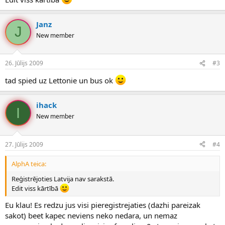
Janz
J
New member
26. Jūlijs 2009
#3
tad spied uz Lettonie un bus ok
ihack
I
New member
27. Jūlijs 2009
#4
AlphA teica:
Reģistrējoties Latvija nav sarakstā.
Edit viss kārtībā
Eu klau! Es redzu jus visi pieregistrejaties (dazhi pareizak
sakot) beet kapec neviens neko nedara, un nemaz