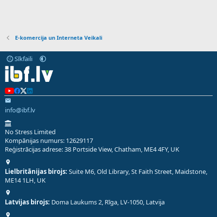
E-komercija un Interneta Veikali
Sīkfaili
info@ibf.lv
No Stress Limited
Kompānijas numurs: 12629117
Reģistrācijas adrese: 38 Portside View, Chatham, ME4 4FY, UK
Lielbritānijas birojs:
Suite M6, Old Library, St Faith Street, Maidstone,
ME14 1LH, UK
Latvijas birojs:
Doma Laukums 2, Rīga, LV-1050, Latvija