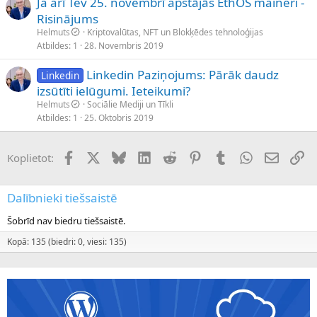
Ja arī Tev 25. novembrī apstājās EthOS maineri -
Risinājums
Helmuts
Kriptovalūtas, NFT un Blokķēdes tehnoloģijas
Atbildes
1
28. Novembris 2019
Linkedin Paziņojums: Pārāk daudz
Linkedin
izsūtīti ielūgumi. Ieteikumi?
Helmuts
Sociālie Mediji un Tīkli
Atbildes
1
25. Oktobris 2019
Facebook
X (Twitter)
Bluesky
LinkedIn
Reddit
Pinterest
Tumblr
WhatsApp
E-pasts
Sai
Koplietot:
Dalībnieki tiešsaistē
Šobrīd nav biedru tiešsaistē.
Kopā: 135 (biedri: 0, viesi: 135)