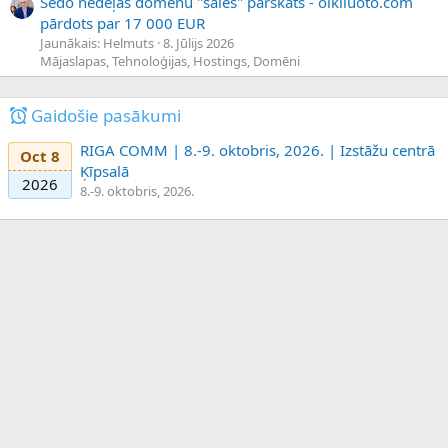
Sedo nedēļas domēnu "sales" pārskats - olkiluoto.com
pārdots par 17 000 EUR
Jaunākais: Helmuts
8. Jūlijs 2026
Mājaslapas, Tehnoloģijas, Hostings, Domēni
Gaidošie pasākumi
RIGA COMM | 8.-9. oktobris, 2026. | Izstāžu centrā
Oct 8
Ķīpsalā
2026
8.-9. oktobris, 2026.