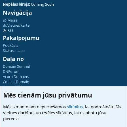
Nepālas birojs:
Coming Soon
Navigācija
Mājas
Vietnes karte
RSS
Pakalpojumu
Podkāsts
Statusa Lapa
Daļa no
Domain Summit
DNForum
Acorn Domains
ConsultDomain
ForumNDD
Domainforum.ro
Mēs cienām jūsu privātumu
27.be
NamesLot
Mēs izmantojam nepieciešamos
sīkfailus
, lai nodrošinātu šīs
Hostmaria
vietnes darbību, un izvēles sīkfailus, lai uzlabotu jūsu
Atbalsts
pieredzi.
Sazinieties ar mums