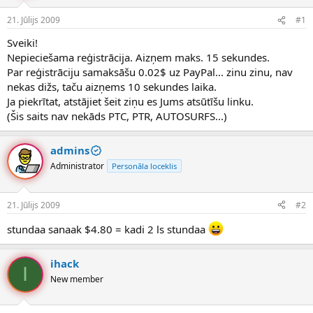
e
d
21. Jūlijs 2009
#1
n
a
a
t
Sveiki!
u
u
Nepieciešama reģistrācija. Aizņem maks. 15 sekundes.
z
m
Par reģistrāciju samaksāšu 0.02$ uz PayPal... zinu zinu, nav
s
s
nekas dižs, taču aizņems 10 sekundes laika.
ā
c
Ja piekrītat, atstājiet šeit ziņu es Jums atsūtīšu linku.
ē
(Šis saits nav nekāds PTC, PTR, AUTOSURFS...)
j
s
admins
Administrator
Personāla loceklis
21. Jūlijs 2009
#2
stundaa sanaak $4.80 = kadi 2 ls stundaa
ihack
I
New member