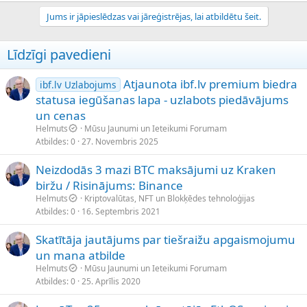
Jums ir jāpieslēdzas vai jāreģistrējas, lai atbildētu šeit.
Līdzīgi pavedieni
Atjaunota ibf.lv premium biedra
ibf.lv Uzlabojums
statusa iegūšanas lapa - uzlabots piedāvājums
un cenas
Helmuts
Mūsu Jaunumi un Ieteikumi Forumam
Atbildes
0
27. Novembris 2025
Neizdodās 3 mazi BTC maksājumi uz Kraken
biržu / Risinājums: Binance
Helmuts
Kriptovalūtas, NFT un Blokķēdes tehnoloģijas
Atbildes
0
16. Septembris 2021
Skatītāja jautājums par tiešraižu apgaismojumu
un mana atbilde
Helmuts
Mūsu Jaunumi un Ieteikumi Forumam
Atbildes
0
25. Aprīlis 2020