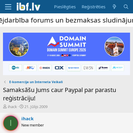
Pieslēgties
Reģistrēties
rbība forums un bezmaksas sludinājumu dēl
E-komercija un Interneta Veikali
Samaksāšu Jums caur Paypal par parastu
reģistrāciju!
P
S
ihack
21. Jūlijs 2009
a
ā
v
k
ihack
I
e
u
New member
d
m
i
a