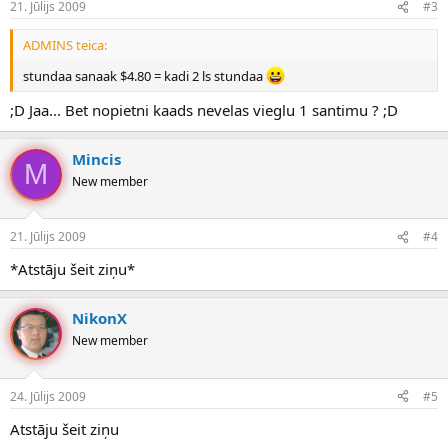
21. Jūlijs 2009
#3
ADMINS teica:
stundaa sanaak $4.80 = kadi 2 ls stundaa
;D Jaa... Bet nopietni kaads nevelas vieglu 1 santimu ? ;D
Mincis
M
New member
21. Jūlijs 2009
#4
*Atstāju šeit ziņu*
NikonX
New member
24. Jūlijs 2009
#5
Atstāju šeit ziņu