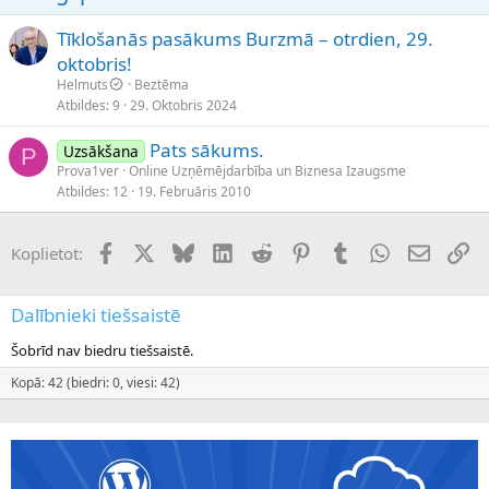
Tīklošanās pasākums Burzmā – otrdien, 29.
oktobris!
Helmuts
Beztēma
Atbildes
9
29. Oktobris 2024
Pats sākums.
Uzsākšana
P
Prova1ver
Online Uzņēmējdarbība un Biznesa Izaugsme
Atbildes
12
19. Februāris 2010
Facebook
X (Twitter)
Bluesky
LinkedIn
Reddit
Pinterest
Tumblr
WhatsApp
E-pasts
Sai
Koplietot:
Dalībnieki tiešsaistē
Šobrīd nav biedru tiešsaistē.
Kopā: 42 (biedri: 0, viesi: 42)