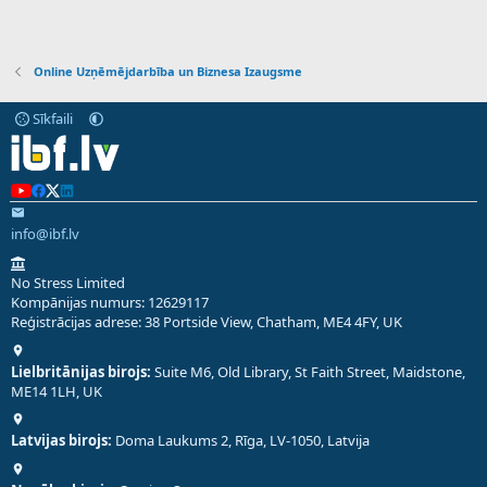
Online Uzņēmējdarbība un Biznesa Izaugsme
Sīkfaili
info@ibf.lv
No Stress Limited
Kompānijas numurs: 12629117
Reģistrācijas adrese: 38 Portside View, Chatham, ME4 4FY, UK
Lielbritānijas birojs:
Suite M6, Old Library, St Faith Street, Maidstone,
ME14 1LH, UK
Latvijas birojs:
Doma Laukums 2, Rīga, LV-1050, Latvija