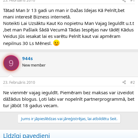
23. Februāris 2010
#1
n
a
a
t
Tātad Man Ir 13 gadi un man ir Dažas Idejas Kā Pelnīt,bet
u
u
mani interesē Bizness internetā.
z
m
Noteikti Lai Uzsāktu Kaut Ko nopietnu Man Vajag Ieguldīt u.t.t
s
s
,bet man Pašlaik šādā Vecumā Tādas Iespējas nav tādēļ Kādus
ā
c
Veidus Jūs iesakat lai es varētu Pelnīt kaut vai apmēram
ē
nepilnus 30 Ls Mēnesī.
j
s
944s
9
New member
23. Februāris 2010
#2
Ne vienmēr vajag ieguldīt. Piemēram bez maksas var izveidot
dāžādus blogus. Ļoti labi var nopelnīt partnerprogrammā, bet
tur jābūt 18 gadus vecam.
Jums ir jāpieslēdzas vai jāreģistrējas, lai atbildētu šeit.
Līdzīgi pavedieni