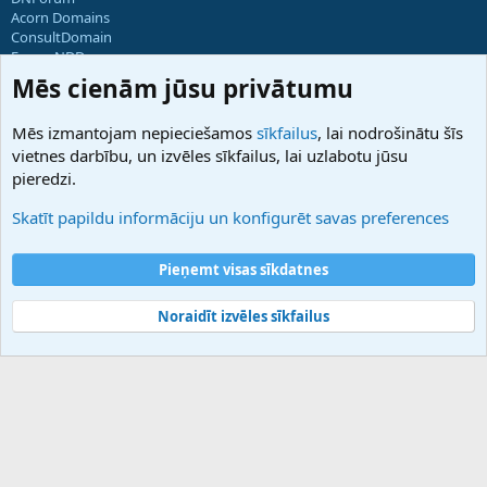
Acorn Domains
ConsultDomain
ForumNDD
Domainforum.ro
Mēs cienām jūsu privātumu
27.be
NamesLot
Mēs izmantojam nepieciešamos
sīkfailus
, lai nodrošinātu šīs
Hostmaria
vietnes darbību, un izvēles sīkfailus, lai uzlabotu jūsu
Atbalsts
pieredzi.
Sazinieties ar mums
Palīdzība
Skatīt papildu informāciju un konfigurēt savas preferences
Noteikumi un nosacījumi
Privātuma politika
Pieņemt visas sīkdatnes
Noraidīt izvēles sīkfailus
®
Community platform by XenForo
© 2010-2025 XenForo Ltd.