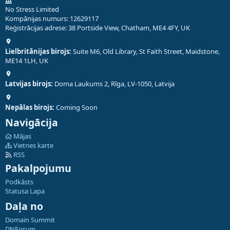
No Stress Limited
Kompānijas numurs: 12629117
Reģistrācijas adrese: 38 Portside View, Chatham, ME4 4FY, UK
Lielbritānijas birojs:
Suite M6, Old Library, St Faith Street, Maidstone,
ME14 1LH, UK
Latvijas birojs:
Doma Laukums 2, Rīga, LV-1050, Latvija
Nepālas birojs:
Coming Soon
Navigācija
Mājas
Vietnes karte
RSS
Pakalpojumu
Podkāsts
Statusa Lapa
Daļa no
Domain Summit
DNForum