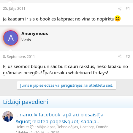
e
d
25. Jūlijs 2011
#1
n
a
a
t
Ja kaadam ir sis e-book es labpraat no vina to nopirktu
u
u
z
m
s
s
Anonymous
A
ā
Viesis
c
ē
j
8. Septembris 2011
#2
s
Ej uz seomoz blogu un sāc burt cauri rakstus, neko labāku no
grāmatas neiegūsi! Īpaši iesaku whiteboard fridays!
Jums ir jāpieslēdzas vai jāreģistrējas, lai atbildētu šeit.
Līdzīgi pavedieni
.. nano.lv facebook lapā aci piesaistīja
&quot;related pages&quot; sadaļa..
Helmuts
Mājaslapas, Tehnoloģijas, Hostings, Domēni
Atbildes
2
20. Maijs 2019