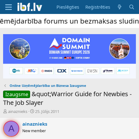
Pieslēgties
Reģistrēties
ējdarbība forums un bezmaksas sludinājumu
Online Uzņēmējdarbība un Biznesa Izaugsme
&quot;Warrior Guide for Newbies -
Izaugsme
The Job Slayer
P
S
ainaznieks
25. Jūlijs 2011
a
ā
v
k
ainaznieks
A
e
u
New member
d
m
i
a