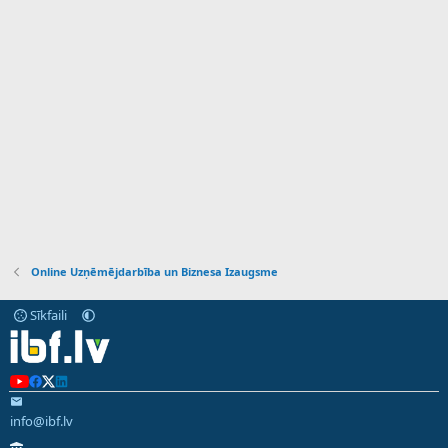
Online Uzņēmējdarbība un Biznesa Izaugsme
Sīkfaili
info@ibf.lv