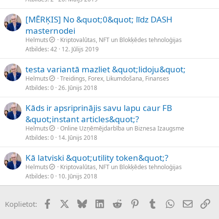
[MĒRĶIS] No &quot;0&quot; līdz DASH
masternodei
Helmuts
Kriptovalūtas, NFT un Blokķēdes tehnoloģijas
Atbildes
42
12. Jūlijs 2019
testa variantā mazliet &quot;lidoju&quot;
Helmuts
Treidings, Forex, Likumdošana, Finanses
Atbildes
0
26. Jūnijs 2018
Kāds ir apsriprinājis savu lapu caur FB
&quot;instant articles&quot;?
Helmuts
Online Uzņēmējdarbība un Biznesa Izaugsme
Atbildes
0
14. Jūnijs 2018
Kā latviski &quot;utility token&quot;?
Helmuts
Kriptovalūtas, NFT un Blokķēdes tehnoloģijas
Atbildes
0
10. Jūnijs 2018
Facebook
X (Twitter)
Bluesky
LinkedIn
Reddit
Pinterest
Tumblr
WhatsApp
E-pasts
Sai
Koplietot: