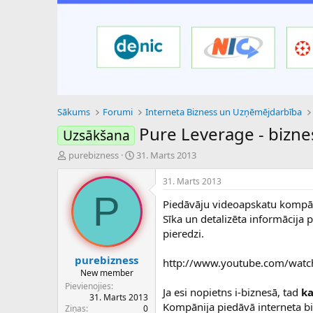
Sākums
Forumi
Interneta Bizness un Uzņēmējdarbība
Pure Leverage - biznes
Uzsākšana
P
S
purebizness
31. Marts 2013
a
ā
v
k
31. Marts 2013
e
u
P
Piedāvāju videoapskatu kompān
d
m
i
a
Sīka un detalizēta informācija
e
d
pieredzi.
n
a
a
t
purebizness
http://www.youtube.com/watc
u
u
New member
z
m
Pievienojies
Ja esi nopietns i-biznesā, tad
ka
s
s
31. Marts 2013
ā
Kompānija piedāvā interneta b
Ziņas
0