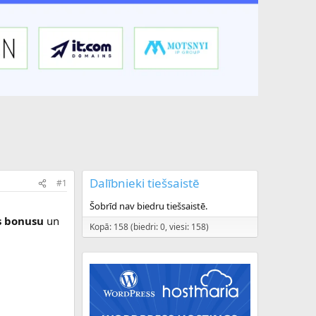
Dalībnieki tiešsaistē
#1
Šobrīd nav biedru tiešsaistē.
s bonusu
un
Kopā: 158 (biedri: 0, viesi: 158)