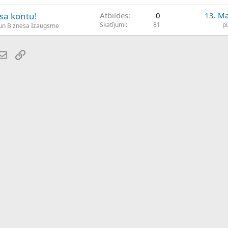
sa kontu!
Atbildes
0
13. Ma
Skatījumi
81
p
un Biznesa Izaugsme
atsApp
E-pasts
Saiti