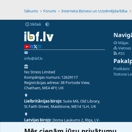
Sākums
Forumi
Interneta Bizness un Uzņēmējdarbība
Sīkfaili
Navigā
Mājas
Vietnes
RSS
info@ibf.lv
Pakal
Podkāsts
No Stress Limited
Statusa L
Kompānijas numurs: 12629117
Reģistrācijas adrese: 38 Portside View,
Chatham, ME4 4FY, UK
Lielbritānijas birojs:
Suite M6, Old Library,
St Faith Street, Maidstone, ME14 1LH, UK
Latvijas birojs:
Doma Laukums 2, Rīga, LV-
1050, Latvija
Mēs cienām jūsu privātumu