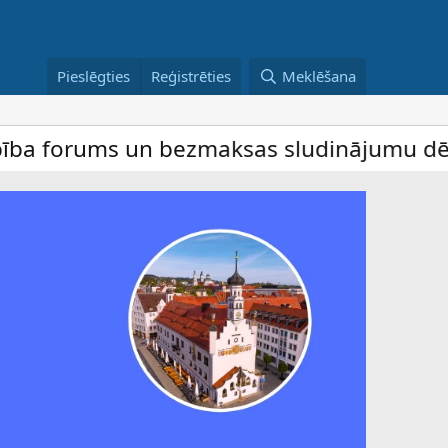
Pieslēgties
Reģistrēties
Meklēšana
ums un bezmaksas sludinājumu dēlis – dalī