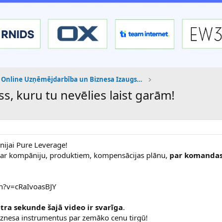
Online Uzņēmējdarbība un Biznesa Izaugsme
s, kuru tu nevēlies laist garām!
ijai Pure Leverage!
 par kompāniju, produktiem, kompensācijas plānu,
par komanda
h?v=cRaIvoasBJY
tra sekunde šajā video ir svarīga
.
iznesa instrumentus par zemāko cenu tirgū!