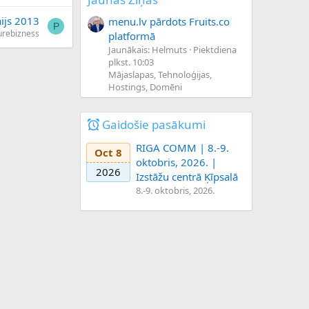
ijs 2013
menu.lv pārdots Fruits.co
P
urebizness
platformā
Jaunākais: Helmuts
Piektdiena
plkst. 10:03
Mājaslapas, Tehnoloģijas,
Hostings, Domēni
Gaidošie pasākumi
RIGA COMM | 8.-9.
Oct 8
oktobris, 2026. |
2026
Izstāžu centrā Ķīpsalā
8.-9. oktobris, 2026.