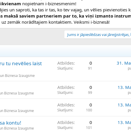
i
ikvienam
nopietnam i-biznesmenim!
ājies un saproti, ka tas ir tas, ko tev vajag, un vēlies pievienoties
s maksā saviem partneriem par to, ka viņi izmanto instru
ņu uz zemāk norādītajiem kontaktiem. Veiksmi i-biznesā!
Jums ir jāpieslēdzas vai jāreģistrējas, l
u tu nevēlies laist
Atbildes
0
31. Ma
Skatījumi
91
p
 un Biznesa Izaugsme
Atbildes
0
13. Ma
Skatījumi
99
p
un Biznesa Izaugsme
Atbildes
0
13. Ma
Skatījumi
100
p
un Biznesa Izaugsme
sa kontu!
Atbildes
0
13. Ma
Skatījumi
101
p
un Biznesa Izaugsme