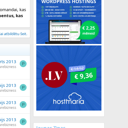
 komandai, kas
mentus, kas
ai atbildētu šeit.
rts 2013
P
urebizness
ijs 2013
P
urebizness
ijs 2013
P
urebizness
ijs 2013
P
urebizness
Jaunas Ziņas