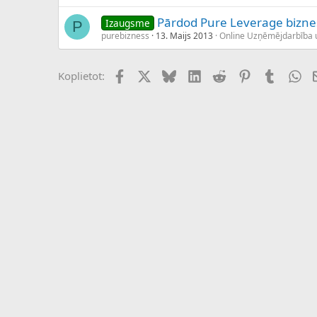
Pārdod Pure Leverage bizne
Izaugsme
P
purebizness
13. Maijs 2013
Online Uzņēmējdarbība 
Facebook
X (Twitter)
Bluesky
LinkedIn
Reddit
Pinterest
Tumblr
Wh
Koplietot: