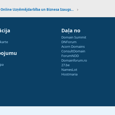
Online Uzņēmējdarbība un Biznesa Izaugsme
cija
Daļa no
Domain Summit
 karte
DNForum
Acorn Domains
ConsultDomain
pojumu
ForumNDD
Domainforum.ro
apa
27.be
NamesLot
Hostmaria