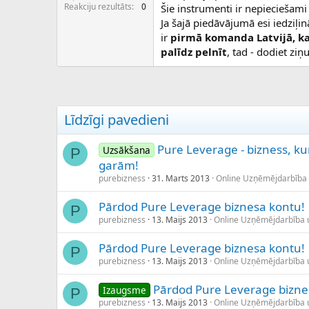
c
Reakciju rezultāts
0
Šie instrumenti ir nepieciešam
ē
Ja šajā piedāvājumā esi iedziļin
j
ir
pirmā komanda Latvijā, ka
s
palīdz pelnīt
, tad - dodiet zi
Līdzīgi pavedieni
Pure Leverage - bizness, kur
Uzsākšana
P
garām!
purebizness
31. Marts 2013
Online Uzņēmējdarbība
Pārdod Pure Leverage biznesa kontu!
P
purebizness
13. Maijs 2013
Online Uzņēmējdarbība 
Pārdod Pure Leverage biznesa kontu!
P
purebizness
13. Maijs 2013
Online Uzņēmējdarbība 
Pārdod Pure Leverage bizne
Izaugsme
P
purebizness
13. Maijs 2013
Online Uzņēmējdarbība 