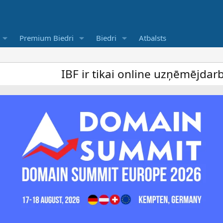
Premium Biedri
Biedri
Atbalsts
IBF ir tikai online uzņēmējdarbība for