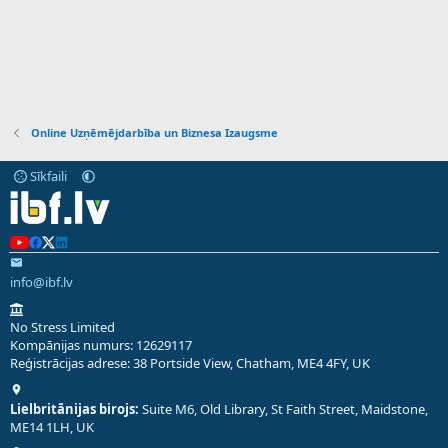
Online Uzņēmējdarbība un Biznesa Izaugsme
Sīkfaili
info@ibf.lv
No Stress Limited
Kompānijas numurs: 12629117
Reģistrācijas adrese: 38 Portside View, Chatham, ME4 4FY, UK
Lielbritānijas birojs:
Suite M6, Old Library, St Faith Street, Maidstone,
ME14 1LH, UK