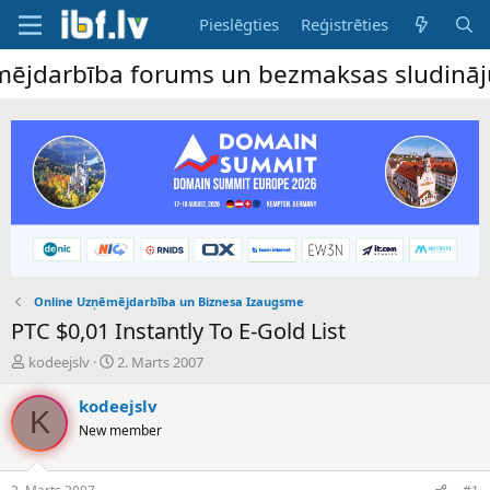
Pieslēgties
Reģistrēties
arbība forums un bezmaksas sludinājumu dē
Online Uzņēmējdarbība un Biznesa Izaugsme
PTC $0,01 Instantly To E-Gold List
P
S
kodeejslv
2. Marts 2007
a
ā
v
k
kodeejslv
K
e
u
New member
d
m
i
a
e
d