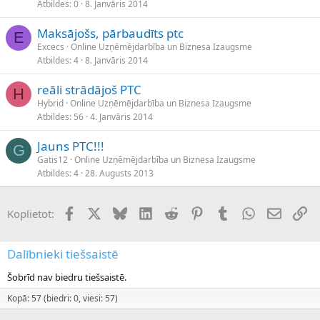
Atbildes
0
8. Janvāris 2014
Maksājošs, pārbaudīts ptc
E
Excecs
Online Uzņēmējdarbība un Biznesa Izaugsme
Atbildes
4
8. Janvāris 2014
reāli strādājoš PTC
H
Hybrid
Online Uzņēmējdarbība un Biznesa Izaugsme
Atbildes
56
4. Janvāris 2014
Jauns PTC!!!
G
Gatis12
Online Uzņēmējdarbība un Biznesa Izaugsme
Atbildes
4
28. Augusts 2013
Facebook
X (Twitter)
Bluesky
LinkedIn
Reddit
Pinterest
Tumblr
WhatsApp
E-pasts
Sai
Koplietot:
Dalībnieki tiešsaistē
Šobrīd nav biedru tiešsaistē.
Kopā: 57 (biedri: 0, viesi: 57)