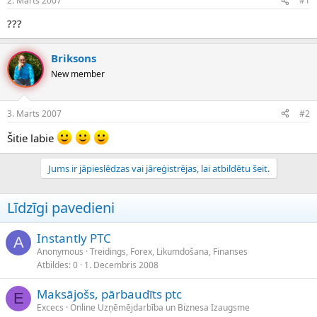
2. Marts 2007
#1
n
a
a
t
???
u
u
z
m
s
s
Briksons
ā
New member
c
ē
j
3. Marts 2007
#2
s
Šitie labie
Jums ir jāpieslēdzas vai jāreģistrējas, lai atbildētu šeit.
Līdzīgi pavedieni
Instantly PTC
A
Anonymous
Treidings, Forex, Likumdošana, Finanses
Atbildes
0
1. Decembris 2008
Maksājošs, pārbaudīts ptc
E
Excecs
Online Uzņēmējdarbība un Biznesa Izaugsme