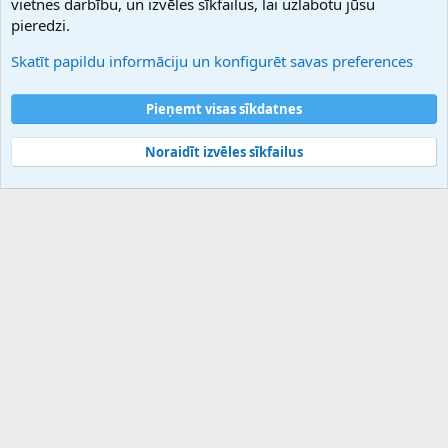
vietnes darbību, un izvēles sīkfailus, lai uzlabotu jūsu
Atbalsts
pieredzi.
Sazinieties ar mums
Palīdzība
Skatīt papildu informāciju un konfigurēt savas preferences
Noteikumi un nosacījumi
Privātuma politika
Pieņemt visas sīkdatnes
Noraidīt izvēles sīkfailus
®
Community platform by XenForo
© 2010-2025 XenForo Ltd.