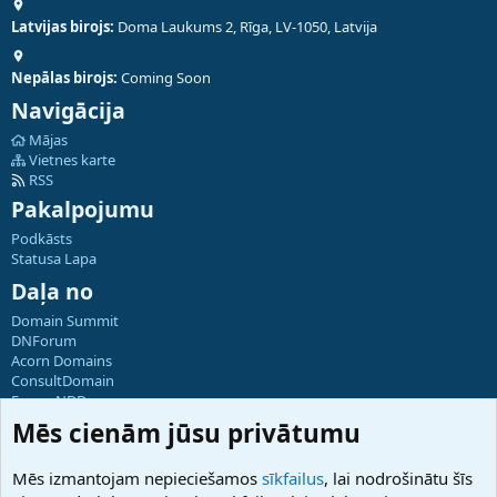
Latvijas birojs:
Doma Laukums 2, Rīga, LV-1050, Latvija
Nepālas birojs:
Coming Soon
Navigācija
Mājas
Vietnes karte
RSS
Pakalpojumu
Podkāsts
Statusa Lapa
Daļa no
Domain Summit
DNForum
Acorn Domains
ConsultDomain
ForumNDD
Domainforum.ro
Mēs cienām jūsu privātumu
27.be
NamesLot
Mēs izmantojam nepieciešamos
sīkfailus
, lai nodrošinātu šīs
Hostmaria