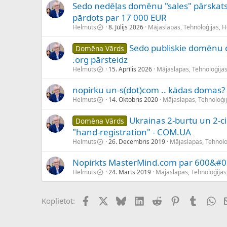
Sedo nedēļas domēnu "sales" pārskats 
pārdots par 17 000 EUR
Helmuts
8. Jūlijs 2026
Mājaslapas, Tehnoloģijas, 
Sedo publiskie domēnu 
Domēna Vārds
.org pārsteidz
Helmuts
15. Aprīlis 2026
Mājaslapas, Tehnoloģija
nopirku un-s(dot)com .. kādas domas? 
Helmuts
14. Oktobris 2020
Mājaslapas, Tehnoloģi
Ukrainas 2-burtu un 2-c
Domēna Vārds
"hand-registration" - COM.UA
Helmuts
26. Decembris 2019
Mājaslapas, Tehnolo
Nopirkts MasterMind.com par 600&#
Helmuts
24. Marts 2019
Mājaslapas, Tehnoloģijas
Facebook
X (Twitter)
Bluesky
LinkedIn
Reddit
Pinterest
Tumblr
Wh
Koplietot: