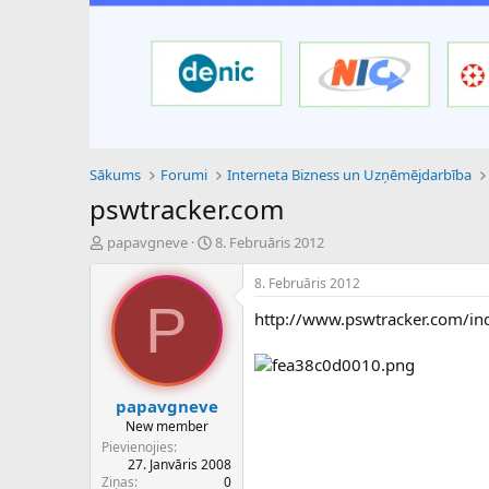
Sākums
Forumi
Interneta Bizness un Uzņēmējdarbība
pswtracker.com
P
S
papavgneve
8. Februāris 2012
a
ā
v
k
8. Februāris 2012
e
u
P
http://www.pswtracker.com/in
d
m
i
a
e
d
n
a
a
t
papavgneve
u
u
New member
z
m
Pievienojies
s
s
27. Janvāris 2008
ā
Ziņas
0