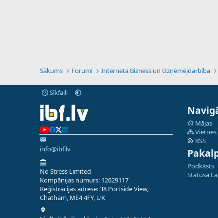
Sākums
Forumi
Interneta Bizness un Uzņēmējdarbība
Sīkfaili
Navigā
Mājas
Vietnes
RSS
info@ibf.lv
Pakal
Podkāsts
No Stress Limited
Statusa L
Kompānijas numurs: 12629117
Reģistrācijas adrese: 38 Portside View,
Chatham, ME4 4FY, UK