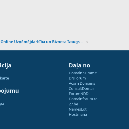
Online Uzņēmējdarbība un Biznesa Izaugsme
cija
Daļa no
Domain Summit
 karte
DNForum
Acorn Domains
ConsultDomain
pojumu
ForumNDD
Domainforum.ro
apa
27.be
NamesLot
Hostmaria