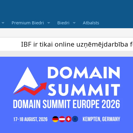
Premium Biedri
Biedri
Atbalsts
ir tikai online uzņēmējdarbība forums un b