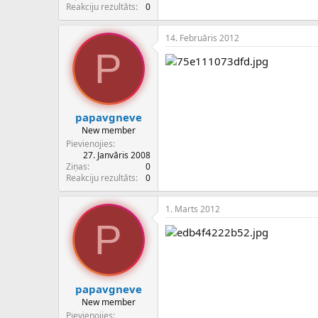
c
Reakciju rezultāts
0
ē
j
14. Februāris 2012
s
P
papavgneve
New member
Pievienojies
27. Janvāris 2008
Ziņas
0
Reakciju rezultāts
0
1. Marts 2012
P
papavgneve
New member
Pievienojies