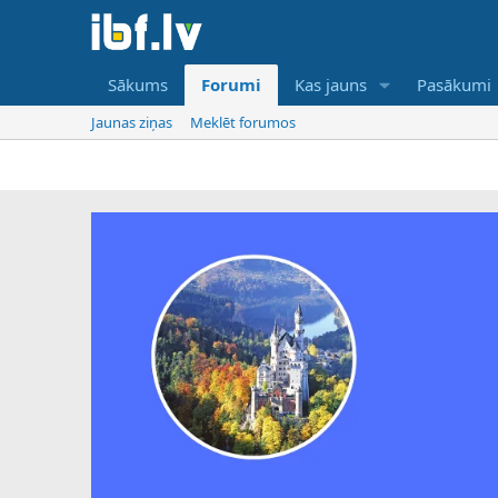
Sākums
Forumi
Kas jauns
Pasākumi
Jaunas ziņas
Meklēt forumos
IBF 