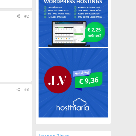
#2
#3
Jaunas Ziņas