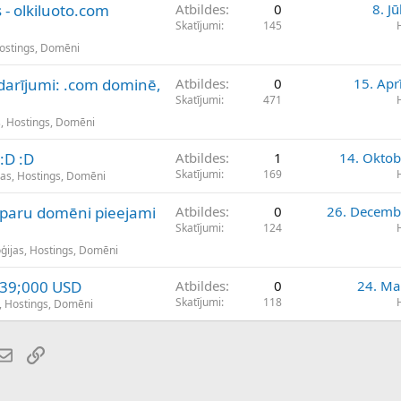
- olkiluoto.com
Atbildes
0
8. Jū
Skatījumi
145
Hostings, Domēni
darījumi: .com dominē,
Atbildes
0
15. Apr
Skatījumi
471
s, Hostings, Domēni
:D :D
Atbildes
1
14. Oktob
Skatījumi
169
jas, Hostings, Domēni
iparu domēni pieejami
Atbildes
0
26. Decemb
Skatījumi
124
ģijas, Hostings, Domēni
039;000 USD
Atbildes
0
24. Ma
Skatījumi
118
, Hostings, Domēni
atsApp
E-pasts
Saiti