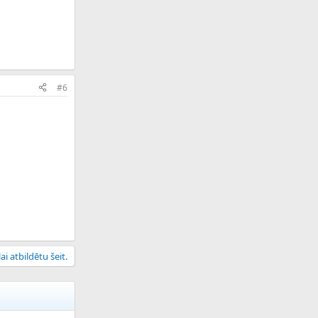
#6
ai atbildētu šeit.