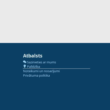
Atbalsts
Sazinieties ar mums
Palīdzība
Noteikumi un nosacījumi
Privātuma politika