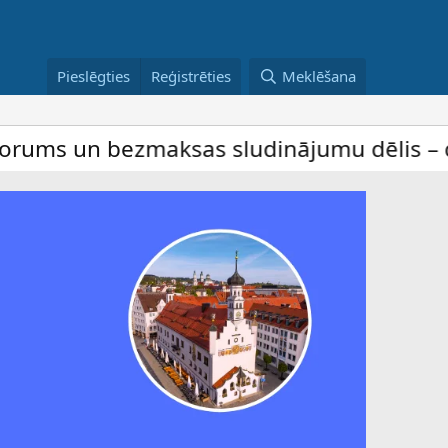
Pieslēgties
Reģistrēties
Meklēšana
ezmaksas sludinājumu dēlis – dalība ir be