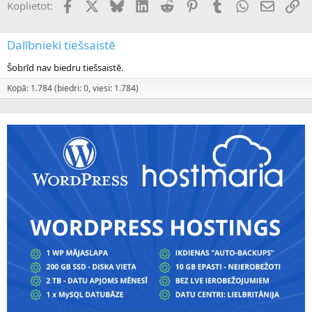
Facebook
X (Twitter)
Bluesky
LinkedIn
Reddit
Pinterest
Tumblr
WhatsApp
E-pasts
Sai
Koplietot:
Dalībnieki tiešsaistē
Šobrīd nav biedru tiešsaistē.
Kopā: 1.784 (biedri: 0, viesi: 1.784)