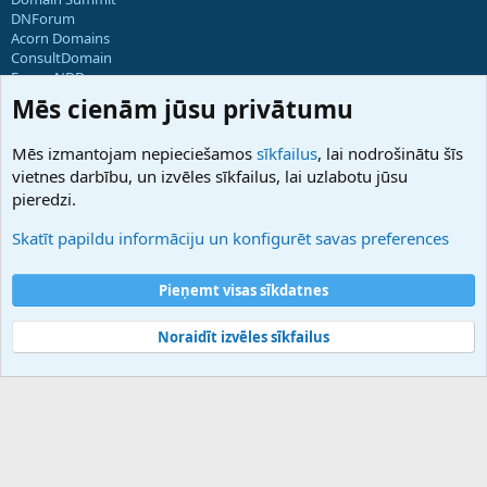
DNForum
Acorn Domains
ConsultDomain
ForumNDD
Domainforum.ro
Mēs cienām jūsu privātumu
27.be
NamesLot
Mēs izmantojam nepieciešamos
sīkfailus
, lai nodrošinātu šīs
Hostmaria
vietnes darbību, un izvēles sīkfailus, lai uzlabotu jūsu
Atbalsts
pieredzi.
Sazinieties ar mums
Palīdzība
Skatīt papildu informāciju un konfigurēt savas preferences
Noteikumi un nosacījumi
Privātuma politika
Pieņemt visas sīkdatnes
Noraidīt izvēles sīkfailus
®
Community platform by XenForo
© 2010-2025 XenForo Ltd.