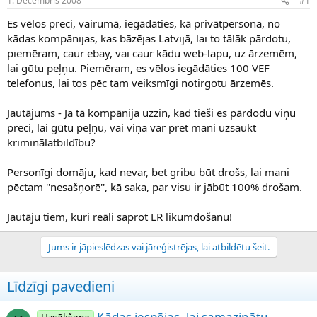
1. Decembris 2008
#1
n
a
a
t
Es vēlos preci, vairumā, iegādāties, kā privātpersona, no
u
u
kādas kompānijas, kas bāzējas Latvijā, lai to tālāk pārdotu,
z
m
piemēram, caur ebay, vai caur kādu web-lapu, uz ārzemēm,
s
s
lai gūtu peļņu. Piemēram, es vēlos iegādāties 100 VEF
ā
c
telefonus, lai tos pēc tam veiksmīgi notirgotu ārzemēs.
ē
j
Jautājums - Ja tā kompānija uzzin, kad tieši es pārdodu viņu
s
preci, lai gūtu peļņu, vai viņa var pret mani uzsaukt
kriminālatbildību?
Personīgi domāju, kad nevar, bet gribu būt drošs, lai mani
pēctam ''nesašņorē'', kā saka, par visu ir jābūt 100% drošam.
Jautāju tiem, kuri reāli saprot LR likumdošanu!
Jums ir jāpieslēdzas vai jāreģistrējas, lai atbildētu šeit.
Līdzīgi pavedieni
Kādas iespējas, lai samazinātu