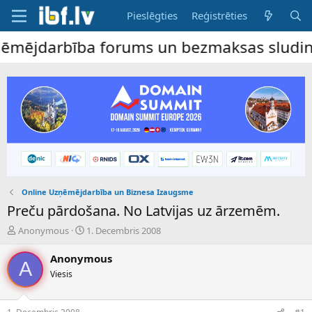
Pieslēgties
Reģistrēties
ējdarbība forums un bezmaksas sludinājumu
Online Uzņēmējdarbība un Biznesa Izaugsme
Preču pārdošana. No Latvijas uz ārzemēm.
P
S
Anonymous
1. Decembris 2008
a
ā
v
k
Anonymous
A
e
u
Viesis
d
m
i
a
e
d