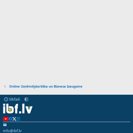
Online Uzņēmējdarbība un Biznesa Izaugsme
Sīkfaili
info@ibf.lv