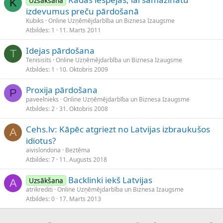
Uzsākšana
K
izdevumus preču pārdošanā
Kubiks
Online Uzņēmējdarbība un Biznesa Izaugsme
Atbildes
1
11. Marts 2011
Idejas pārdošana
T
Tenisisits
Online Uzņēmējdarbība un Biznesa Izaugsme
Atbildes
1
10. Oktobris 2009
Proxija pārdošana
P
paveelnieks
Online Uzņēmējdarbība un Biznesa Izaugsme
Atbildes
2
31. Oktobris 2008
Cehs.lv: Kāpēc atgriezt no Latvijas izbraukušos
A
idiotus?
aivislondona
Beztēma
Atbildes
7
11. Augusts 2018
Backlinki iekš Latvijas
Uzsākšana
A
atrikrediti
Online Uzņēmējdarbība un Biznesa Izaugsme
Atbildes
0
17. Marts 2013