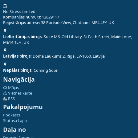
No Stress Limited
Kompānijas numurs: 12629117
Reģistrācijas adrese: 38 Portside View, Chatham, ME4 4FY, UK
Lielbritānijas birojs:
Suite M6, Old Library, St Faith Street, Maidstone,
ME14 1LH, UK
Latvijas birojs:
Doma Laukums 2, Rīga, LV-1050, Latvija
Nepālas birojs:
Coming Soon
Navigācija
Mājas
Vietnes karte
RSS
Pakalpojumu
Podkāsts
Statusa Lapa
Daļa no
Domain Summit