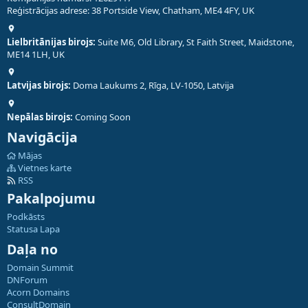
Reģistrācijas adrese: 38 Portside View, Chatham, ME4 4FY, UK
Lielbritānijas birojs:
Suite M6, Old Library, St Faith Street, Maidstone,
ME14 1LH, UK
Latvijas birojs:
Doma Laukums 2, Rīga, LV-1050, Latvija
Nepālas birojs:
Coming Soon
Navigācija
Mājas
Vietnes karte
RSS
Pakalpojumu
Podkāsts
Statusa Lapa
Daļa no
Domain Summit
DNForum
Acorn Domains
ConsultDomain