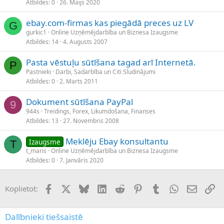
Atbildes
0
26. Maijs 2020
ebay.com-firmas kas piegādā preces uz LV
G
gurkic1
Online Uzņēmējdarbība un Biznesa Izaugsme
Atbildes
14
4. Augusts 2007
Pasta vēstuļu sūtīšana tagad arī Internetā.
P
Pastnieki
Darbi, Sadarbība un Citi Sludinājumi
Atbildes
0
2. Marts 2011
Dokument sūtīšana PayPal
9
944s
Treidings, Forex, Likumdošana, Finanses
Atbildes
13
27. Novembris 2008
Meklēju Ebay konsultantu
Izaugsme
T
t_maris
Online Uzņēmējdarbība un Biznesa Izaugsme
Atbildes
0
7. Janvāris 2020
Facebook
X (Twitter)
Bluesky
LinkedIn
Reddit
Pinterest
Tumblr
WhatsApp
E-pasts
Sai
Koplietot:
Dalībnieki tiešsaistē