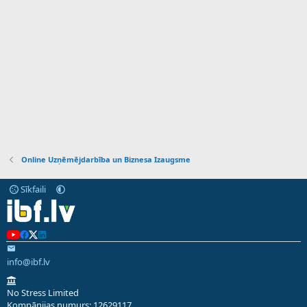
Online Uzņēmējdarbība un Biznesa Izaugsme
Sīkfaili
info@ibf.lv
No Stress Limited
Kompānijas numurs: 12629117