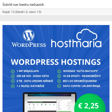
Šobrīd nav biedru tiešsaistē.
Kopā: 13 (biedri: 0, viesi: 13)