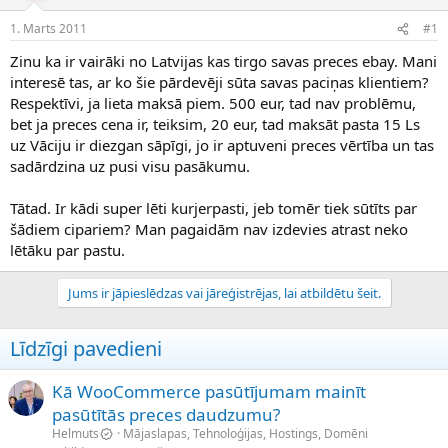
e
d
1. Marts 2011
#1
n
a
a
t
Zinu ka ir vairāki no Latvijas kas tirgo savas preces ebay. Mani
u
u
interesē tas, ar ko šie pārdevēji sūta savas paciņas klientiem?
z
m
Respektīvi, ja lieta maksā piem. 500 eur, tad nav problēmu,
s
s
bet ja preces cena ir, teiksim, 20 eur, tad maksāt pasta 15 Ls
ā
c
uz Vāciju ir diezgan sāpīgi, jo ir aptuveni preces vērtība un tas
ē
sadārdzina uz pusi visu pasākumu.
j
s
Tātad. Ir kādi super lēti kurjerpasti, jeb tomēr tiek sūtīts par
šādiem cipariem? Man pagaidām nav izdevies atrast neko
lētāku par pastu.
Jums ir jāpieslēdzas vai jāreģistrējas, lai atbildētu šeit.
Līdzīgi pavedieni
Kā WooCommerce pasūtījumam mainīt
pasūtītās preces daudzumu?
Helmuts
Mājaslapas, Tehnoloģijas, Hostings, Domēni