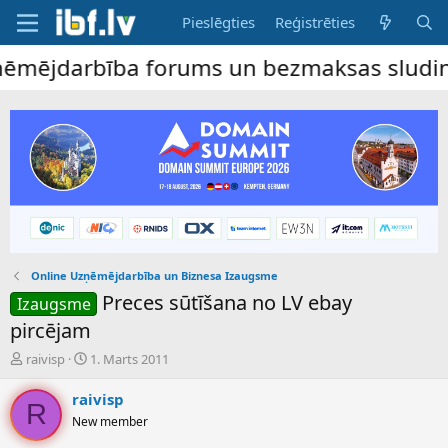
Pieslēgties
Reģistrēties
ējdarbība forums un bezmaksas sludinājumu
Online Uzņēmējdarbība un Biznesa Izaugsme
Preces sūtīšana no LV ebay
Izaugsme
pircējam
P
S
raivisp
1. Marts 2011
a
ā
v
k
raivisp
R
e
u
New member
d
m
i
a