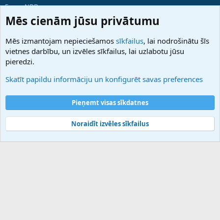
ForumNDD
Domainforum.ro
Mēs cienām jūsu privātumu
27.be
NamesLot
Mēs izmantojam nepieciešamos
sīkfailus
, lai nodrošinātu šīs
Hostmaria
vietnes darbību, un izvēles sīkfailus, lai uzlabotu jūsu
Atbalsts
pieredzi.
Sazinieties ar mums
Palīdzība
Skatīt papildu informāciju un konfigurēt savas preferences
Noteikumi un nosacījumi
Privātuma politika
Pieņemt visas sīkdatnes
Noraidīt izvēles sīkfailus
®
Community platform by XenForo
© 2010-2025 XenForo Ltd.