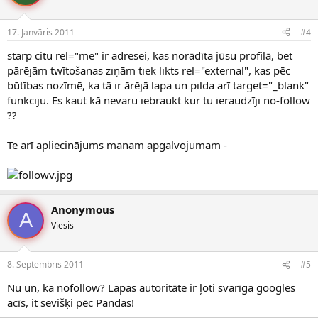
17. Janvāris 2011
#4
starp citu rel="me" ir adresei, kas norādīta jūsu profilā, bet
pārējām twītošanas ziņām tiek likts rel="external", kas pēc
būtības nozīmē, ka tā ir ārējā lapa un pilda arī target="_blank"
funkciju. Es kaut kā nevaru iebraukt kur tu ieraudzīji no-follow
??
Te arī apliecinājums manam apgalvojumam -
Anonymous
A
Viesis
8. Septembris 2011
#5
Nu un, ka nofollow? Lapas autoritāte ir ļoti svarīga googles
acīs, it sevišķi pēc Pandas!