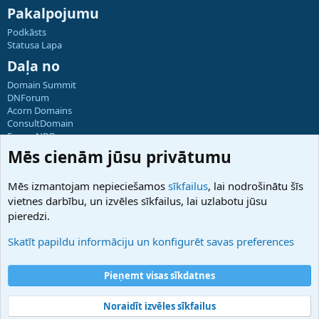
Pakalpojumu
Podkāsts
Statusa Lapa
Daļa no
Domain Summit
DNForum
Acorn Domains
ConsultDomain
ForumNDD
Domainforum.ro
Mēs cienām jūsu privātumu
27.be
NamesLot
Mēs izmantojam nepieciešamos
sīkfailus
, lai nodrošinātu šīs
Hostmaria
vietnes darbību, un izvēles sīkfailus, lai uzlabotu jūsu
Atbalsts
pieredzi.
Sazinieties ar mums
Palīdzība
Skatīt papildu informāciju un konfigurēt savas preferences
Noteikumi un nosacījumi
Privātuma politika
Pieņemt visas sīkdatnes
Noraidīt izvēles sīkfailus
®