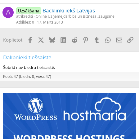
Backlinki iekš Latvijas
Uzsākšana
A
atrikrediti
Online Uzņēmējdarbība un Biznesa Izaugsme
Atbildes
0
17. Marts 2013
Facebook
X (Twitter)
Bluesky
LinkedIn
Reddit
Pinterest
Tumblr
WhatsApp
E-pasts
Sai
Koplietot:
Dalībnieki tiešsaistē
Šobrīd nav biedru tiešsaistē.
Kopā: 47 (biedri: 0, viesi: 47)