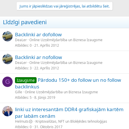
Jums ir jāpieslēdzas vai jāreģistrējas, lai atbildētu šeit.
Līdzīgi pavedieni
Backlinki ar dofollow
DeaLer
Online Uzņēmējdarbība un Biznesa Izaugsme
Atbildes
0
21. Aprīlis 2012
Backlinki ar nofollow
DeaLer
Online Uzņēmējdarbība un Biznesa Izaugsme
Atbildes
3
22. Aprīlis 2012
Pārdodu 150+ do follow un no follow
Izaugsme
G
backlinkus
Gille
Online Uzņēmējdarbība un Biznesa Izaugsme
Atbildes
5
8. Jūnijs 2019
linki uz interesantām DDR4 grafiskajām kartēm
par labām cenām
Helmuts
Kriptovalūtas, NFT un Blokķēdes tehnoloģijas
Atbildes
0
31. Oktobris 2017