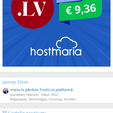
Jaunas Ziņas
menu.lv pārdots Fruits.co platformā
Jaunākais: Helmuts
Vakar 10:03
Mājaslapas, Tehnoloģijas, Hostings, Domēni
Gaidošie pasākumi