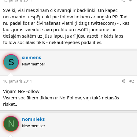
15. Janvāris 2011
#1
n
a
a
t
Sveiki, visi mēs zinām cik svarīgi ir backlinki. Un kāpēc
u
u
neizmantot iespēju tikt pie follow linkiem ar augstu PR. Tad
z
m
nu padalīšos ar čivināšanas vietni (līdzīgs twitter.com) - , kas
s
s
ļaus jums izveidot savu profilu un iesūtīt jaunumus ar
ā
c
tiešajām saitēm uz jūsu lapu. Ja arī jūsu azotē ir kāds labs
ē
follow sociālais tīkls - nekautrējieties padalīties.
j
s
siemens
S
New member
16. Janvāris 2011
#2
Viņam No-Follow
Visiem sociāliem tīkliem ir No-Follow, viņi takš netaisās
riskēt..
nomnieks
N
New member