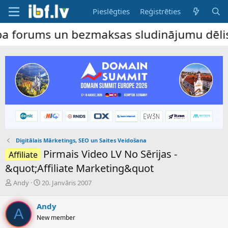
Pieslēgties
Reģistrēties
ms un bezmaksas sludinājumu dēlis – dalība
Digitālais Mārketings, SEO un Saites Veidošana
Pirmais Video LV No Sērijas -
Affiliate
&quot;Affiliate Marketing&quot
P
S
Andy
20. Janvāris 2007
a
ā
v
k
Andy
e
u
A
New member
d
m
i
a