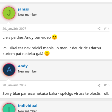
janiss
J
New member
20. Janvāris 2007
#14
Liels paldies Andy par video
P.S. Tikai tas nav priekš manis. jo man ir daudz citu darbu
kuriem pat netieku galā
Andy
A
New member
20. Janvāris 2007
#15
Sorry tikai par aizsmakušo balsi - spēcīgs vīruss te plosās :roll:
individual
I
New member