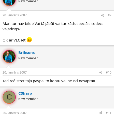
New member
20. Janvāris 2007
#9
Man tur nav bilde Vai tā jābūt vai tur kāds speciāls codecs
vajadzīgs?
OK ar VLC iet.
Briksons
New member
20. Janvāris 2007
#10
Tad reģistrēt tajā paypal to kontu vai nē īsti nesapratu.
CSharp
C
New member
20. Janvāris 2007
#11