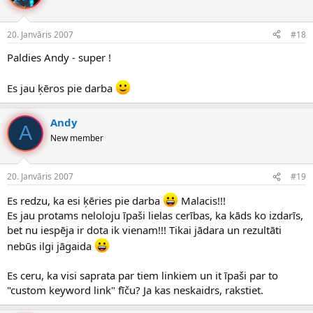
20. Janvāris 2007
#18
Paldies Andy - super !
Es jau ķēros pie darba
Andy
A
New member
20. Janvāris 2007
#19
Es redzu, ka esi ķēries pie darba
Malacis!!!
Es jau protams neloloju īpaši lielas cerības, ka kāds ko izdarīs,
bet nu iespēja ir dota ik vienam!!! Tikai jādara un rezultāti
nebūs ilgi jāgaida
Es ceru, ka visi saprata par tiem linkiem un it īpaši par to
"custom keyword link" fīču? Ja kas neskaidrs, rakstiet.