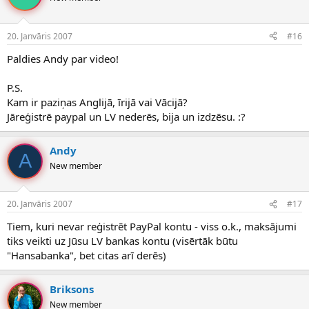
20. Janvāris 2007
#16
Paldies Andy par video!
P.S.
Kam ir paziņas Anglijā, īrijā vai Vācijā?
Jāreģistrē paypal un LV nederēs, bija un izdzēsu. :?
Andy
A
New member
20. Janvāris 2007
#17
Tiem, kuri nevar reģistrēt PayPal kontu - viss o.k., maksājumi
tiks veikti uz Jūsu LV bankas kontu (visērtāk būtu
"Hansabanka", bet citas arī derēs)
Briksons
New member