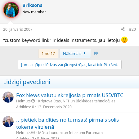
Briksons
New member
20. Janvāris 2007
#20
"custom keyword link" ir ideāls instruments. Jau lietoju
Pēdējais
1 no 17
Nākamais
Jums ir jāpieslēdzas vai jāreģistrējas, lai atbildētu šeit.
Līdzīgi pavedieni
Fox News valūtu skrejjoslā pirmais USD/BTC
Helmuts
Kriptovalūtas, NFT un Blokķēdes tehnoloģijas
Atbildes
0
12. Decembris 2020
.. pietiek baidīties no tumsas! pirmais solis
tokena virzienā
Helmuts
Mūsu Jaunumi un Ieteikumi Forumam
Atbildes
2
3. Jūnijs 2018