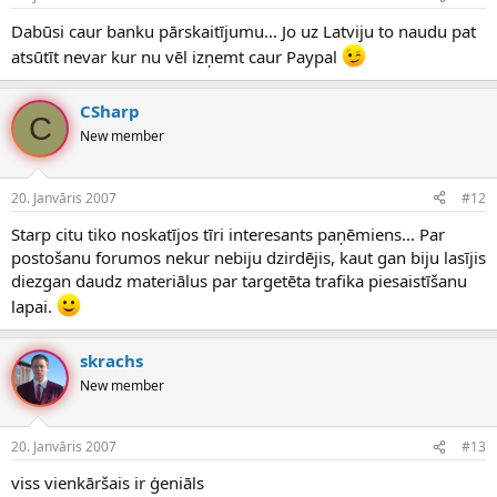
Dabūsi caur banku pārskaitījumu... Jo uz Latviju to naudu pat
atsūtīt nevar kur nu vēl izņemt caur Paypal
CSharp
C
New member
20. Janvāris 2007
#12
Starp citu tiko noskatījos tīri interesants paņēmiens... Par
postošanu forumos nekur nebiju dzirdējis, kaut gan biju lasījis
diezgan daudz materiālus par targetēta trafika piesaistīšanu
lapai.
skrachs
New member
20. Janvāris 2007
#13
viss vienkāršais ir ģeniāls