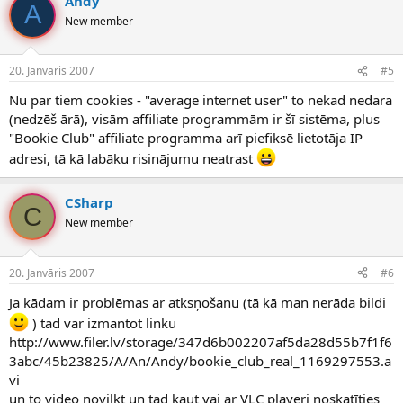
Andy
A
New member
20. Janvāris 2007
#5
Nu par tiem cookies - "average internet user" to nekad nedara
(nedzēš ārā), visām affiliate programmām ir šī sistēma, plus
"Bookie Club" affiliate programma arī piefiksē lietotāja IP
adresi, tā kā labāku risinājumu neatrast
CSharp
C
New member
20. Janvāris 2007
#6
Ja kādam ir problēmas ar atksņošanu (tā kā man nerāda bildi
) tad var izmantot linku
http://www.filer.lv/storage/347d6b002207af5da28d55b7f1f6
3abc/45b23825/A/An/Andy/bookie_club_real_1169297553.a
vi
un to video novilkt un tad kaut vai ar VLC playeri noskatīties