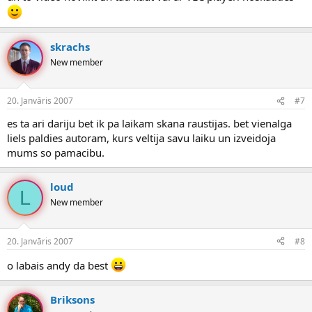
skrachs
New member
20. Janvāris 2007
#7
es ta ari dariju bet ik pa laikam skana raustijas. bet vienalga
liels paldies autoram, kurs veltija savu laiku un izveidoja
mums so pamacibu.
loud
L
New member
20. Janvāris 2007
#8
o labais andy da best
Briksons