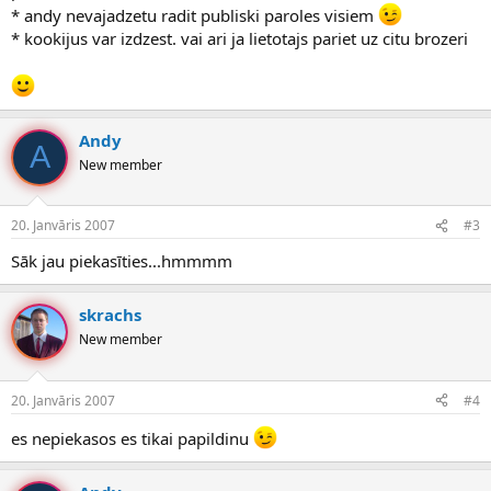
* andy nevajadzetu radit publiski paroles visiem
* kookijus var izdzest. vai ari ja lietotajs pariet uz citu brozeri
Andy
A
New member
20. Janvāris 2007
#3
Sāk jau piekasīties...hmmmm
skrachs
New member
20. Janvāris 2007
#4
es nepiekasos es tikai papildinu