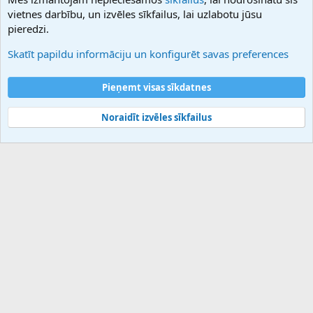
Hostmaria
vietnes darbību, un izvēles sīkfailus, lai uzlabotu jūsu
Atbalsts
pieredzi.
Sazinieties ar mums
Palīdzība
Skatīt papildu informāciju un konfigurēt savas preferences
Noteikumi un nosacījumi
Privātuma politika
Pieņemt visas sīkdatnes
Noraidīt izvēles sīkfailus
®
Community platform by XenForo
© 2010-2025 XenForo Ltd.