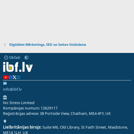
Digitālais Mārketings, SEO un Saites Veidošana
Sīkfaili
info@ibf.lv
No Stress Limited
Kompānijas numurs: 12629117
Reģistrācijas adrese: 38 Portside View, Chatham, ME4 4FY, UK
Lielbritānijas birojs:
Suite M6, Old Library, St Faith Street, Maidstone,
ME14 1LH, UK