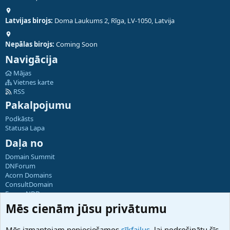
Latvijas birojs:
Doma Laukums 2, Rīga, LV-1050, Latvija
Nepālas birojs:
Coming Soon
Navigācija
Mājas
Vietnes karte
RSS
Pakalpojumu
Podkāsts
Statusa Lapa
Daļa no
Domain Summit
DNForum
Acorn Domains
ConsultDomain
ForumNDD
Domainforum.ro
Mēs cienām jūsu privātumu
27.be
NamesLot
Mēs izmantojam nepieciešamos
sīkfailus
, lai nodrošinātu šīs