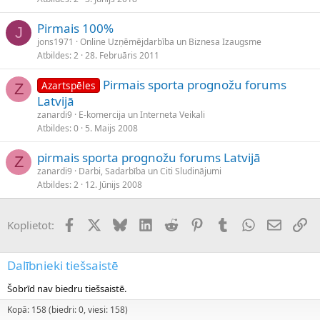
Pirmais 100%
J
jons1971
Online Uzņēmējdarbība un Biznesa Izaugsme
Atbildes
2
28. Februāris 2011
Pirmais sporta prognožu forums
Azartspēles
Z
Latvijā
zanardi9
E-komercija un Interneta Veikali
Atbildes
0
5. Maijs 2008
pirmais sporta prognožu forums Latvijā
Z
zanardi9
Darbi, Sadarbība un Citi Sludinājumi
Atbildes
2
12. Jūnijs 2008
Facebook
X (Twitter)
Bluesky
LinkedIn
Reddit
Pinterest
Tumblr
WhatsApp
E-pasts
Sai
Koplietot:
Dalībnieki tiešsaistē
Šobrīd nav biedru tiešsaistē.
Kopā: 158 (biedri: 0, viesi: 158)