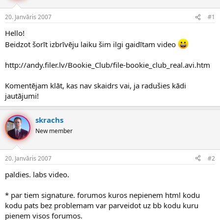
e
d
20. Janvāris 2007
#1
n
a
a
t
Hello!
u
u
Beidzot šorīt izbrīvēju laiku šim ilgi gaidītam video
z
m
s
s
ā
http://andy.filer.lv/Bookie_Club/file-bookie_club_real.avi.htm
c
ē
Komentējam klāt, kas nav skaidrs vai, ja radušies kādi
j
jautājumi!
s
skrachs
New member
20. Janvāris 2007
#2
paldies. labs video.
* par tiem signature. forumos kuros nepienem html kodu
kodu pats bez problemam var parveidot uz bb kodu kuru
pienem visos forumos.