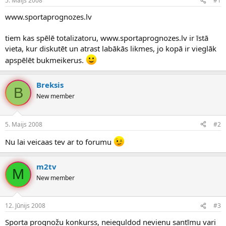
5. Maijs 2008
#1
n
a
a
t
www.sportaprognozes.lv
u
u
z
m
tiem kas spēlē totalizatoru, www.sportaprognozes.lv ir īstā
s
s
vieta, kur diskutēt un atrast labākās likmes, jo kopā ir vieglāk
ā
c
apspēlēt bukmeikerus.
ē
j
Breksis
s
B
New member
5. Maijs 2008
#2
Nu lai veicaas tev ar to forumu
m2tv
M
New member
12. Jūnijs 2008
#3
Sporta prognožu konkurss, neieguldod nevienu santīmu vari