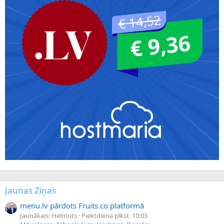
Jaunas Ziņas
menu.lv pārdots Fruits.co platformā
Jaunākais: Helmuts
Piektdiena plkst. 10:03