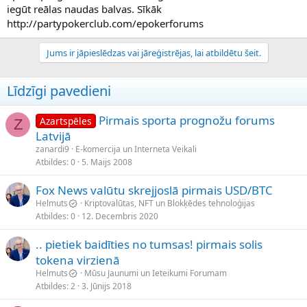
iegūt reālas naudas balvas. Sīkāk
http://partypokerclub.com/epokerforums
Jums ir jāpieslēdzas vai jāreģistrējas, lai atbildētu šeit.
Līdzīgi pavedieni
Pirmais sporta prognožu forums
Azartspēles
Z
Latvijā
zanardi9
E-komercija un Interneta Veikali
Atbildes
0
5. Maijs 2008
Fox News valūtu skrejjoslā pirmais USD/BTC
Helmuts
Kriptovalūtas, NFT un Blokķēdes tehnoloģijas
Atbildes
0
12. Decembris 2020
.. pietiek baidīties no tumsas! pirmais solis
tokena virzienā
Helmuts
Mūsu Jaunumi un Ieteikumi Forumam
Atbildes
2
3. Jūnijs 2018