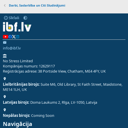
Darbi, Sadarbība un Citi Sludinājumi
Sīkfaili
info@ibf.lv
No Stress Limited
Kompānijas numurs: 12629117
Reģistrācijas adrese: 38 Portside View, Chatham, ME4 4FY, UK
Lielbritānijas birojs:
Suite M6, Old Library, St Faith Street, Maidstone,
ME14 1LH, UK
Latvijas birojs:
Doma Laukums 2, Rīga, LV-1050, Latvija
Nepālas birojs:
Coming Soon
Navigācija