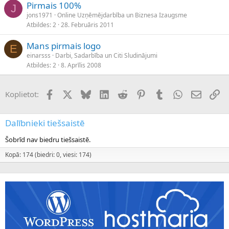
Pirmais 100%
J
jons1971
Online Uzņēmējdarbība un Biznesa Izaugsme
Atbildes
2
28. Februāris 2011
Mans pirmais logo
E
einarsss
Darbi, Sadarbība un Citi Sludinājumi
Atbildes
2
8. Aprīlis 2008
Facebook
X (Twitter)
Bluesky
LinkedIn
Reddit
Pinterest
Tumblr
WhatsApp
E-pasts
Sai
Koplietot:
Dalībnieki tiešsaistē
Šobrīd nav biedru tiešsaistē.
Kopā: 174 (biedri: 0, viesi: 174)