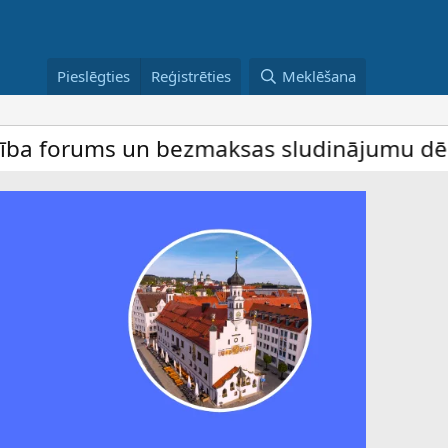
Pieslēgties
Reģistrēties
Meklēšana
ums un bezmaksas sludinājumu dēlis – dalīb