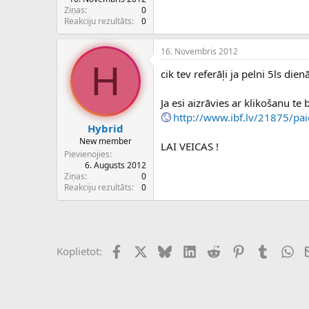
c
Ziņas
0
ē
Reakciju rezultāts
0
j
s
16. Novembris 2012
H
cik tev referāļi ja pelni 5ls dien
Ja esi aizrāvies ar klikošanu te
http://www.ibf.lv/21875/paid
Hybrid
New member
LAI VEICAS !
Pievienojies
6. Augusts 2012
Ziņas
0
Reakciju rezultāts
0
Facebook
X (Twitter)
Bluesky
LinkedIn
Reddit
Pinterest
Tumblr
Wh
Koplietot: