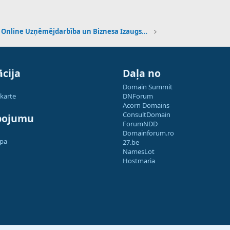
Online Uzņēmējdarbība un Biznesa Izaugsme
cija
Daļa no
Domain Summit
 karte
DNForum
Acorn Domains
ConsultDomain
pojumu
ForumNDD
Domainforum.ro
apa
27.be
NamesLot
Hostmaria