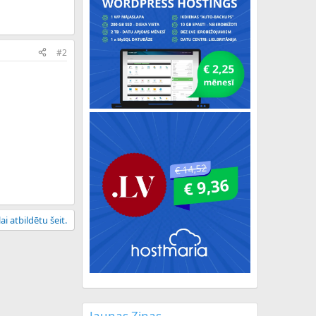
#2
ai atbildētu šeit.
Jaunas Ziņas