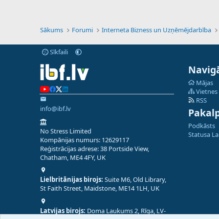
Sākums
Forumi
Interneta Bizness un Uzņēmējdarbība
Sīkfaili
Navigā
Mājas
Vietnes
RSS
info@ibf.lv
Pakal
Podkāsts
No Stress Limited
Statusa L
Kompānijas numurs: 12629117
Reģistrācijas adrese: 38 Portside View,
Chatham, ME4 4FY, UK
Lielbritānijas birojs:
Suite M6, Old Library,
St Faith Street, Maidstone, ME14 1LH, UK
Latvijas birojs:
Doma Laukums 2, Rīga, LV-