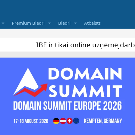
Premium Biedri
Biedri
Atbalsts
IBF ir tikai online uzņēmējdarbība for