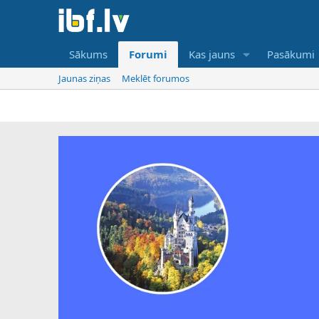
Sākums
Forumi
Kas jauns
Pasākumi
Jaunas ziņas
Meklēt forumos