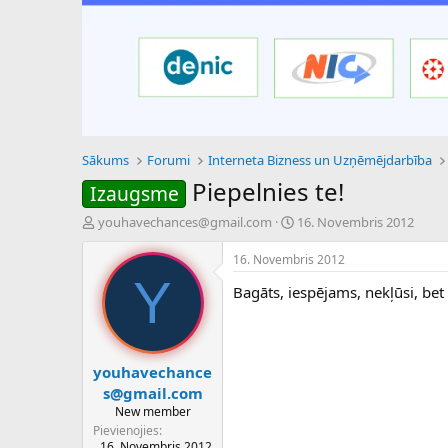
Sākums
Forumi
Interneta Bizness un Uzņēmējdarbība
Piepelnies te!
Izaugsme
P
S
youhavechances@gmail.com
16. Novembris 2012
a
ā
v
k
16. Novembris 2012
e
u
Y
Bagāts, iespējams, nekļūsi, bet 
d
m
i
a
e
d
n
a
a
t
youhavechance
u
u
s@gmail.com
z
m
New member
s
s
Pievienojies
ā
16. Novembris 2012