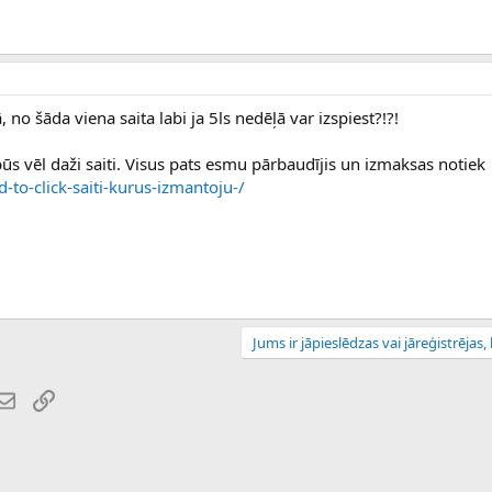
ā, no šāda viena saita labi ja 5ls nedēļā var izspiest?!?!
 būs vēl daži saiti. Visus pats esmu pārbaudījis un izmaksas notiek
-to-click-saiti-kurus-izmantoju-/
Jums ir jāpieslēdzas vai jāreģistrējas, l
atsApp
E-pasts
Saiti