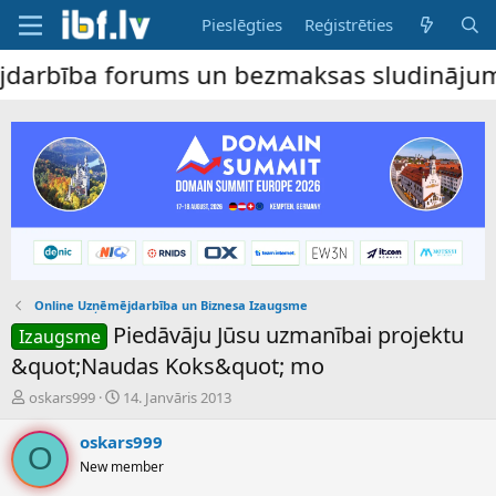
Pieslēgties
Reģistrēties
ība forums un bezmaksas sludinājumu dēlis
Online Uzņēmējdarbība un Biznesa Izaugsme
Piedāvāju Jūsu uzmanībai projektu
Izaugsme
&quot;Naudas Koks&quot; mo
P
S
oskars999
14. Janvāris 2013
a
ā
v
k
oskars999
O
e
u
New member
d
m
i
a