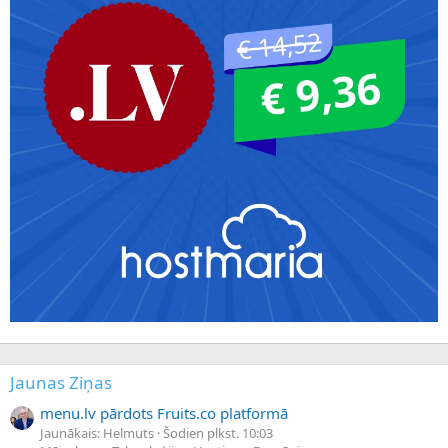
Jaunas Ziņas
menu.lv pārdots Fruits.co platformā
Jaunākais: Helmuts
Šodien plkst. 10:03