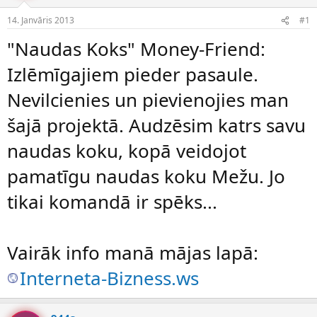
e
d
14. Janvāris 2013
#1
n
a
a
t
"Naudas Koks" Money-Friend:
u
u
z
m
Izlēmīgajiem pieder pasaule.
s
s
ā
Nevilcienies un pievienojies man
c
ē
šajā projektā. Audzēsim katrs savu
j
s
naudas koku, kopā veidojot
pamatīgu naudas koku Mežu. Jo
tikai komandā ir spēks...
Vairāk info manā mājas lapā:
Interneta-Bizness.ws