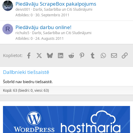
Piedāvāju ScrapeBox pakalpojums
deivs001
Darbi, Sadarbība un Citi Sludinājumi
Atbildes
0
30. Septembris 2011
Piedāvāju darbu online!
R
richulis5
Darbi, Sadarbība un Citi Sludinājumi
Atbildes
0
24. Augusts 2011
Facebook
X (Twitter)
Bluesky
LinkedIn
Reddit
Pinterest
Tumblr
WhatsApp
E-pasts
Sai
Koplietot:
Dalībnieki tiešsaistē
Šobrīd nav biedru tiešsaistē.
Kopā: 63 (biedri: 0, viesi: 63)