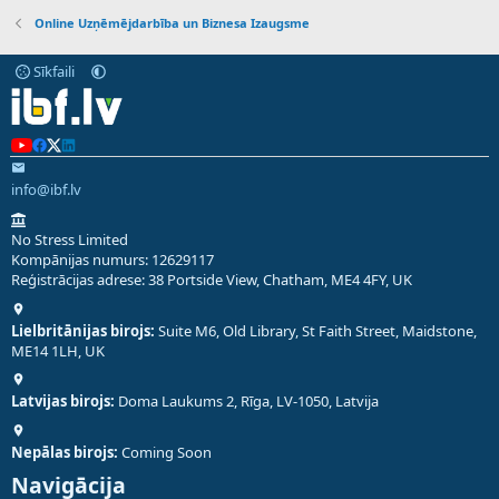
Online Uzņēmējdarbība un Biznesa Izaugsme
Sīkfaili
info@ibf.lv
No Stress Limited
Kompānijas numurs: 12629117
Reģistrācijas adrese: 38 Portside View, Chatham, ME4 4FY, UK
Lielbritānijas birojs:
Suite M6, Old Library, St Faith Street, Maidstone,
ME14 1LH, UK
Latvijas birojs:
Doma Laukums 2, Rīga, LV-1050, Latvija
Nepālas birojs:
Coming Soon
Navigācija