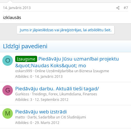
14. Janvāris 2013
#7
izklausās
Jums ir jāpieslēdzas vai jāreģistrējas, lai atbildētu šeit.
Līdzīgi pavedieni
Piedāvāju Jūsu uzmanībai projektu
Izaugsme
O
&quot;Naudas Koks&quot; mo
oskars999
Online Uzņēmējdarbība un Biznesa Izaugsme
Atbildes
0
14. Janvāris 2013
Piedāvāju darbu. Aktuāli tieši tagad/
G
Gurkisss
Treidings, Forex, Likumdošana, Finanses
Atbildes
3
12. Septembris 2012
Piedāvāju web izstrādi
M
matto
Darbi, Sadarbība un Citi Sludinājumi
Atbildes
0
29. Marts 2012