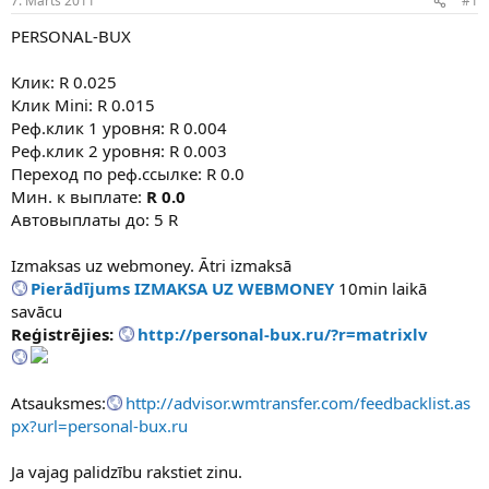
7. Marts 2011
#1
n
a
a
t
PERSONAL-BUX
u
u
z
m
Клик: R 0.025
s
s
Клик Mini: R 0.015
ā
c
Реф.клик 1 уровня: R 0.004
ē
Реф.клик 2 уровня: R 0.003
j
Переход по реф.ссылке: R 0.0
s
Мин. к выплате:
R 0.0
Автовыплаты до: 5 R
Izmaksas uz webmoney. Ātri izmaksā
Pierādījums IZMAKSA UZ WEBMONEY
10min laikā
savācu
Reģistrējies:
http://personal-bux.ru/?r=matrixlv
Atsauksmes:
http://advisor.wmtransfer.com/feedbacklist.as
px?url=personal-bux.ru
Ja vajag palidzību rakstiet zinu.