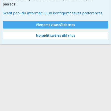
Atbalsts
pieredzi.
Sazinieties ar mums
Palīdzība
Skatīt papildu informāciju un konfigurēt savas preferences
Noteikumi un nosacījumi
Privātuma politika
Pieņemt visas sīkdatnes
Noraidīt izvēles sīkfailus
®
Community platform by XenForo
© 2010-2025 XenForo Ltd.