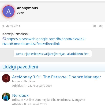
Anonymous
A
Viesis
9. Marts 2011
#2
Kartējā izmaksa:
https://picasaweb.google.com/lh/photo/dYwIK2l-
HzLcdOmddSOm4A?feat=directlink
Jums ir jāpieslēdzas vai jāreģistrējas, lai atbildētu šeit.
Līdzīgi pavedieni
AceMoney 3.9.1 The Personal Finance Manager
H
humnis
Beztēma
Atbildes
1
28. Februāris 2007
Nerdbux
Briksons
Online Uzņēmējdarbība un Biznesa Izaugsme
Atbildes
0
28. Jūnijs 2013