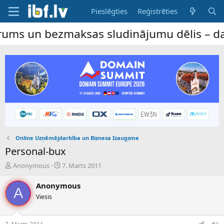
Pieslēgties
Reģistrēties
 un bezmaksas sludinājumu dēlis – dalība 
Online Uzņēmējdarbība un Biznesa Izaugsme
Personal-bux
P
S
Anonymous
7. Marts 2011
a
ā
v
k
Anonymous
A
e
u
Viesis
d
m
i
a
e
d