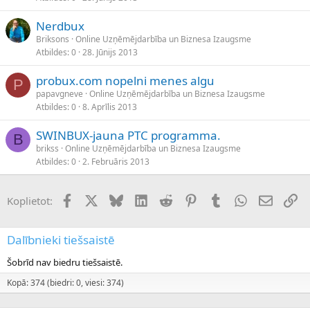
Nerdbux
Briksons
Online Uzņēmējdarbība un Biznesa Izaugsme
Atbildes
0
28. Jūnijs 2013
probux.com nopelni menes algu
P
papavgneve
Online Uzņēmējdarbība un Biznesa Izaugsme
Atbildes
0
8. Aprīlis 2013
SWINBUX-jauna PTC programma.
B
brikss
Online Uzņēmējdarbība un Biznesa Izaugsme
Atbildes
0
2. Februāris 2013
Facebook
X (Twitter)
Bluesky
LinkedIn
Reddit
Pinterest
Tumblr
WhatsApp
E-pasts
Sai
Koplietot:
Dalībnieki tiešsaistē
Šobrīd nav biedru tiešsaistē.
Kopā: 374 (biedri: 0, viesi: 374)