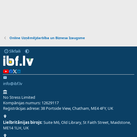
Online Uzņēmējdarbība un Biznesa Izaugsme
Sīkfaili
info@ibf.lv
No Stress Limited
Kompānijas numurs: 12629117
Reģistrācijas adrese: 38 Portside View, Chatham, ME4 4FY, UK
Lielbritānijas birojs:
Suite M6, Old Library, St Faith Street, Maidstone,
ME14 1LH, UK