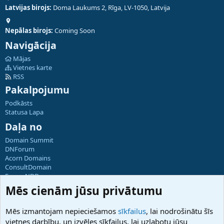
Latvijas birojs:
Doma Laukums 2, Rīga, LV-1050, Latvija
Nepālas birojs:
Coming Soon
Navigācija
Mājas
Vietnes karte
RSS
Pakalpojumu
Podkāsts
Statusa Lapa
Daļa no
Domain Summit
DNForum
Acorn Domains
ConsultDomain
ForumNDD
Domainforum.ro
Mēs cienām jūsu privātumu
27.be
NamesLot
Mēs izmantojam nepieciešamos
sīkfailus
, lai nodrošinātu šīs
Hostmaria
vietnes darbību, un izvēles sīkfailus, lai uzlabotu jūsu