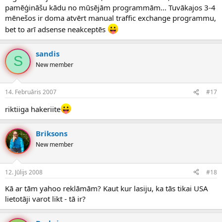
pamēģināšu kādu no mūsējām programmām... Tuvākajos 3-4
mēnešos ir doma atvērt manual traffic exchange programmu,
bet to arī adsense neakceptēs
sandis
S
New member
14. Februāris 2007
#17
riktiiga hakeriite
Briksons
New member
12. Jūlijs 2008
#18
Kā ar tām yahoo reklāmām? Kaut kur lasiju, ka tās tikai USA
lietotāji varot likt - tā ir?