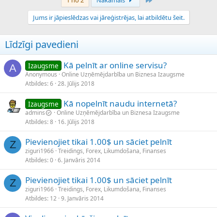
1 no 2
Nākamais
Jums ir jāpieslēdzas vai jāreģistrējas, lai atbildētu šeit.
Līdzīgi pavedieni
Kā pelnīt ar online servisu?
Izaugsme
A
Anonymous
Online Uzņēmējdarbība un Biznesa Izaugsme
Atbildes
6
28. Jūlijs 2018
Kā nopelnīt naudu internetā?
Izaugsme
admins
Online Uzņēmējdarbība un Biznesa Izaugsme
Atbildes
8
16. Jūlijs 2018
Pievienojiet tikai 1.00$ un sāciet pelnīt
Z
ziguri1966
Treidings, Forex, Likumdošana, Finanses
Atbildes
0
6. Janvāris 2014
Pievienojiet tikai 1.00$ un sāciet pelnīt
Z
ziguri1966
Treidings, Forex, Likumdošana, Finanses
Atbildes
12
9. Janvāris 2014