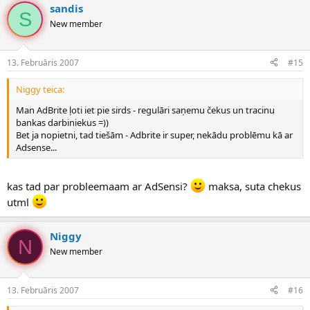
sandis
S
New member
13. Februāris 2007
#15
Niggy teica:
Man AdBrite ļoti iet pie sirds - regulāri saņemu čekus un tracinu
bankas darbiniekus =))
Bet ja nopietni, tad tiešām - Adbrite ir super, nekādu problēmu kā ar
Adsense...
kas tad par probleemaam ar AdSensi?
maksa, suta chekus
utml
Niggy
N
New member
13. Februāris 2007
#16