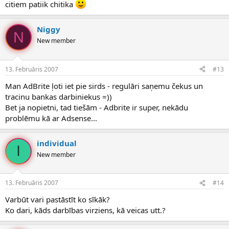
citiem patiik chitika
Niggy
N
New member
13. Februāris 2007
#13
Man AdBrite ļoti iet pie sirds - regulāri saņemu čekus un
tracinu bankas darbiniekus =))
Bet ja nopietni, tad tiešām - Adbrite ir super, nekādu
problēmu kā ar Adsense...
individual
I
New member
13. Februāris 2007
#14
Varbūt vari pastāstīt ko sīkāk?
Ko dari, kāds darbības virziens, kā veicas utt.?