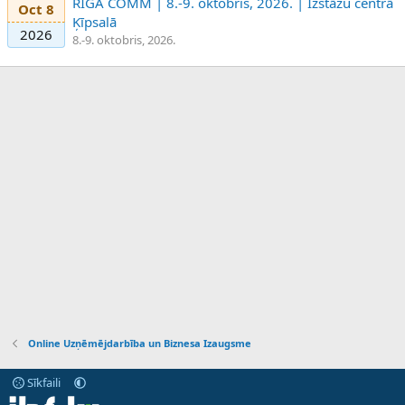
RIGA COMM | 8.-9. oktobris, 2026. | Izstāžu centrā
Oct 8
Ķīpsalā
2026
8.-9. oktobris, 2026.
Online Uzņēmējdarbība un Biznesa Izaugsme
Sīkfaili