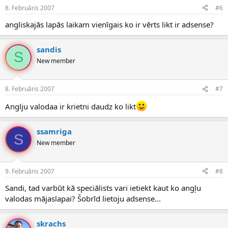
8. Februāris 2007
#6
angliskajās lapās laikam vienīgais ko ir vērts likt ir adsense?
sandis
S
New member
8. Februāris 2007
#7
Anglju valodaa ir krietni daudz ko likt
ssamriga
S
New member
9. Februāris 2007
#8
Sandi, tad varbūt kā speciālists vari ietiekt kaut ko angļu
valodas mājaslapai? Šobrīd lietoju adsense...
skrachs