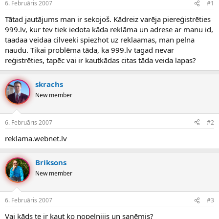
6. Februāris 2007
#1
n
a
a
t
Tātad jautājums man ir sekojoš. Kādreiz varēja piereģistrēties
u
u
999.lv, kur tev tiek iedota kāda reklāma un adrese ar manu id,
z
m
s
s
taadaa veidaa cilveeki spiezhot uz reklaamas, man pelna
ā
naudu. Tikai problēma tāda, ka 999.lv tagad nevar
c
reģistrēties, tapēc vai ir kautkādas citas tāda veida lapas?
ē
j
s
skrachs
New member
6. Februāris 2007
#2
reklama.webnet.lv
Briksons
New member
6. Februāris 2007
#3
Vai kāds te ir kaut ko nopelnijis un saņēmis?