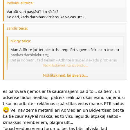
individual teica:
Varbūt vari pastāstīt ko sīkāk?
Ko dari, kāds darbības virziens, kā veicas utt.?
sandis teica:
Niggy teica:
Man AdBrite ļoti iet pie sirds - regulāri saņemu čekus un tracinu
bankas darbiniekus =))
Bet ja nopietni, tad tiešām - Adbrite ir super, nekādu problēmu
kā ar Adsense...
Noklikšķiniet, lai izvērstu...
Noklikšķiniet, lai izvērstu...
kas tad par probleemaam ar AdSensi?
maksa, suta chekus utml
es pārsvarā ņemos ar tā saucamajiem paid to... saitiem, un
adsense tādus neatļauj. patreiz reāli uz rokas esmu saņēmusi
tikai no adbrite - reklāmas izbārstītas visos manos PTR saitos
Vēl nav zemē metami arī AdMedian un Bidvertiser, bet tā
kā tie caur PayPal maksā, es to visu ieguldu atpakaļ saitos -
izmaksas memberiem, plagini utt...
Tagad veidoju vienu forumu, bet tas būs latviski, tad