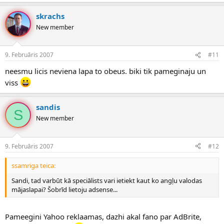
skrachs
New member
9. Februāris 2007
#11
neesmu licis neviena lapa to obeus. biki tik pameginaju un
viss
sandis
S
New member
9. Februāris 2007
#12
ssamriga teica:
Sandi, tad varbūt kā speciālists vari ietiekt kaut ko angļu valodas
mājaslapai? Šobrīd lietoju adsense...
Pameegini Yahoo reklaamas, dazhi akal fano par AdBrite,