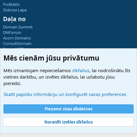
Podkāsts
Statusa Lapa
Daļa no
Domain Summit
DNForum
Acorn Domains
ConsultDomain
ForumNDD
Domainforum.ro
Mēs cienām jūsu privātumu
27.be
NamesLot
Mēs izmantojam nepieciešamos
sīkfailus
, lai nodrošinātu šīs
Hostmaria
vietnes darbību, un izvēles sīkfailus, lai uzlabotu jūsu
Atbalsts
pieredzi.
Sazinieties ar mums
Palīdzība
Skatīt papildu informāciju un konfigurēt savas preferences
Noteikumi un nosacījumi
Privātuma politika
Pieņemt visas sīkdatnes
Noraidīt izvēles sīkfailus
®
Community platform by XenForo
© 2010-2025 XenForo Ltd.