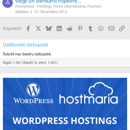
Viegli un vienkārši nopelnīt...
A
Anonymous
Treidings, Forex, Likumdošana, Finanses
Atbildes
4
27. Novembris 2013
Facebook
X (Twitter)
Bluesky
LinkedIn
Reddit
Pinterest
Tumblr
WhatsApp
E-pasts
Sai
Koplietot:
Dalībnieki tiešsaistē
Šobrīd nav biedru tiešsaistē.
Kopā: 1.561 (biedri: 0, viesi: 1.561)