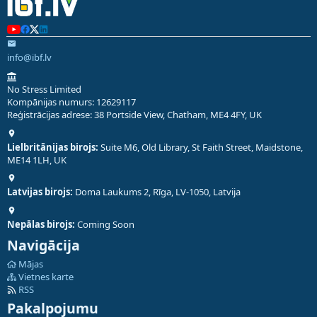
info@ibf.lv
No Stress Limited
Kompānijas numurs: 12629117
Reģistrācijas adrese: 38 Portside View, Chatham, ME4 4FY, UK
Lielbritānijas birojs:
Suite M6, Old Library, St Faith Street, Maidstone,
ME14 1LH, UK
Latvijas birojs:
Doma Laukums 2, Rīga, LV-1050, Latvija
Nepālas birojs:
Coming Soon
Navigācija
Mājas
Vietnes karte
RSS
Pakalpojumu