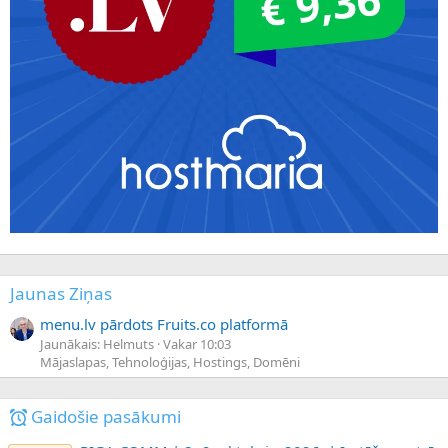
Jaunas Ziņas
menu.lv pārdots Fruits.co platformā
Jaunākais: Helmuts
Vakar 10:03
Mājaslapas, Tehnoloģijas, Hostings, Domēni
Gaidošie pasākumi