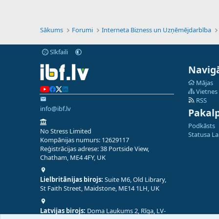
Sākums
Forumi
Interneta Bizness un Uzņēmējdarbība
Sīkfaili
Navigā
Mājas
Vietnes
RSS
info@ibf.lv
Pakal
Podkāsts
No Stress Limited
Statusa L
Kompānijas numurs: 12629117
Reģistrācijas adrese: 38 Portside View,
Chatham, ME4 4FY, UK
Lielbritānijas birojs:
Suite M6, Old Library,
St Faith Street, Maidstone, ME14 1LH, UK
Latvijas birojs:
Doma Laukums 2, Rīga, LV-