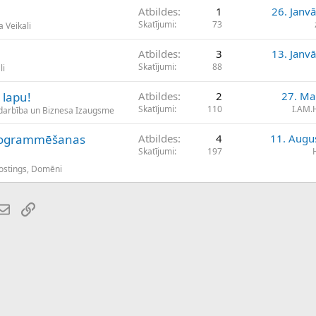
Atbildes
1
26. Janv
Skatījumi
73
 Veikali
Atbildes
3
13. Janv
Skatījumi
88
li
 lapu!
Atbildes
2
27. Ma
Skatījumi
110
I.AM
darbība un Biznesa Izaugsme
programmēšanas
Atbildes
4
11. Augu
Skatījumi
197
Hostings, Domēni
atsApp
E-pasts
Saiti