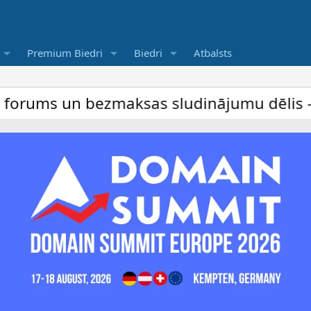
Premium Biedri
Biedri
Atbalsts
un bezmaksas sludinājumu dēlis – dalība i