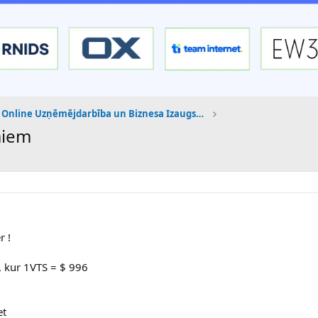
Online Uzņēmējdarbība un Biznesa Izaugsme
miem
r !
, kur 1VTS = $ 996
et