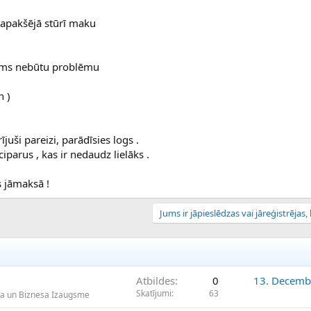
ā apakšējā stūrī maku
jums nebūtu problēmu
n )
rījuši pareizi, parādīsies logs .
iparus , kas ir nedaudz lielāks .
ts jāmaksā !
Jums ir jāpieslēdzas vai jāreģistrējas, l
Atbildes
0
13. Decemb
Skatījumi
63
a un Biznesa Izaugsme