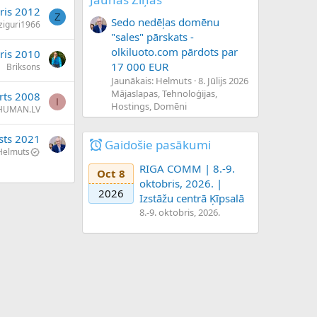
āris 2012
Z
Sedo nedēļas domēnu
ziguri1966
"sales" pārskats -
olkiluoto.com pārdots par
āris 2010
17 000 EUR
Briksons
Jaunākais: Helmuts
8. Jūlijs 2026
Mājaslapas, Tehnoloģijas,
rts 2008
I
Hostings, Domēni
.HUMAN.LV
sts 2021
Gaidošie pasākumi
Helmuts
RIGA COMM | 8.-9.
Oct 8
oktobris, 2026. |
2026
Izstāžu centrā Ķīpsalā
8.-9. oktobris, 2026.