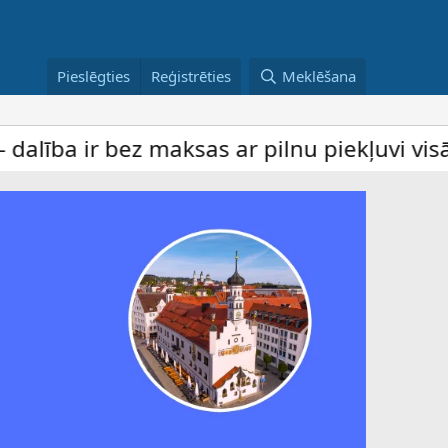
Pieslēgties
Reģistrēties
Meklēšana
r bez maksas ar pilnu piekļuvi visām sada