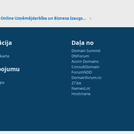
Online Uzņēmējdarbība un Biznesa Izaugsme
cija
Daļa no
Domain Summit
 karte
DNForum
Acorn Domains
ConsultDomain
pojumu
ForumNDD
Domainforum.ro
apa
27.be
NamesLot
Hostmaria