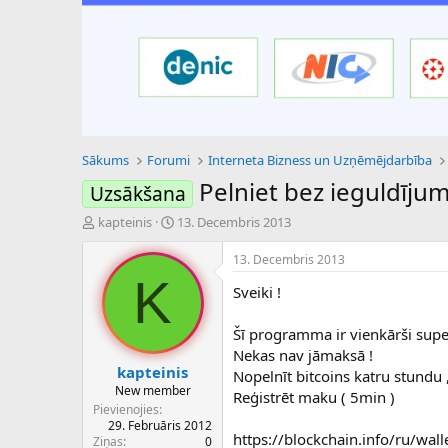
Sākums
Forumi
Interneta Bizness un Uzņēmējdarbība
Pelniet bez ieguldīju
Uzsākšana
P
S
kapteinis
13. Decembris 2013
a
ā
v
k
13. Decembris 2013
e
u
K
Sveiki !
d
m
i
a
e
d
Šī programma ir vienkārši supe
n
a
Nekas nav jāmaksā !
a
t
kapteinis
Nopelnīt bitcoins katru stundu 
u
u
New member
Reģistrēt maku ( 5min )
z
m
Pievienojies
s
s
29. Februāris 2012
ā
https://blockchain.info/ru/wall
Ziņas
0