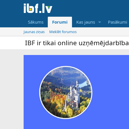
Sākums
Forumi
Kas jauns
Pasākumi
Jaunas ziņas
Meklēt forumos
IBF ir tikai online uzņēmējdarbība forums 