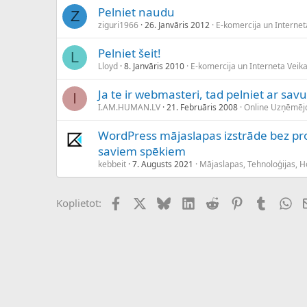
Pelniet naudu
Z
ziguri1966
26. Janvāris 2012
E-komercija un Interneta
Pelniet šeit!
L
Lloyd
8. Janvāris 2010
E-komercija un Interneta Veika
Ja te ir webmasteri, tad pelniet ar savu
I
I.AM.HUMAN.LV
21. Februāris 2008
Online Uzņēmēj
WordPress mājaslapas izstrāde bez 
saviem spēkiem
kebbeit
7. Augusts 2021
Mājaslapas, Tehnoloģijas, 
Facebook
X (Twitter)
Bluesky
LinkedIn
Reddit
Pinterest
Tumblr
Wh
Koplietot: