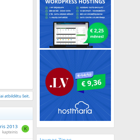
ai atbildētu šeit.
ris 2013
K
kapteinis
Jaunas Ziņas