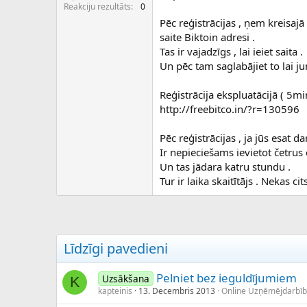
c
Reakciju rezultāts
0
ē
Pēc reģistrācijas , ņem kreisaj
j
saite Biktoin adresi .
s
Tas ir vajadzīgs , lai ieiet saita .
Un pēc tam saglabājiet to lai 
Reģistrācija ekspluatācijā ( 5mi
http://freebitco.in/?r=130596
Pēc reģistrācijas , ja jūs esat da
Ir nepieciešams ievietot četrus c
Un tas jādara katru stundu .
Tur ir laika skaitītājs . Nekas ci
Līdzīgi pavedieni
Pelniet bez ieguldījumiem
Uzsākšana
K
kapteinis
13. Decembris 2013
Online Uzņēmējdarbīb