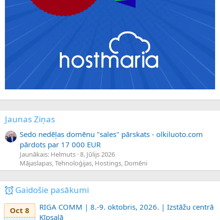
Jaunas Ziņas
Sedo nedēļas domēnu "sales" pārskats - olkiluoto.com
pārdots par 17 000 EUR
Jaunākais: Helmuts
8. Jūlijs 2026
Mājaslapas, Tehnoloģijas, Hostings, Domēni
Gaidošie pasākumi
RIGA COMM | 8.-9. oktobris, 2026. | Izstāžu centrā
Oct 8
Ķīpsalā