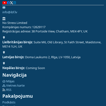
info@ibf.lv
No Stress Limited
Kompānijas numurs: 12629117
Reģistrācijas adrese: 38 Portside View, Chatham, ME4 4FY, UK
Lielbritānijas birojs:
Suite M6, Old Library, St Faith Street, Maidstone,
ME14 1LH, UK
Latvijas birojs:
Doma Laukums 2, Rīga, LV-1050, Latvija
Nepālas birojs:
Coming Soon
Navigācija
Mājas
Vietnes karte
RSS
Pakalpojumu
Podkāsts