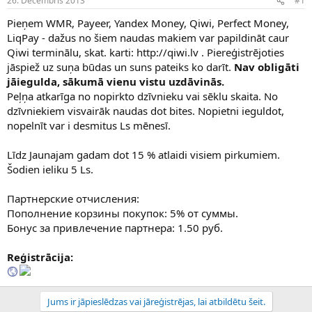
26. Decembris 2013
#1
n
a
a
t
Pieņem WMR, Payeer, Yandex Money, Qiwi, Perfect Money,
u
u
LiqPay - dažus no šiem naudas makiem var papildināt caur
z
m
Qiwi terminālu, skat. karti: http://qiwi.lv . Piereģistrējoties
s
s
jāspiež uz suņa būdas un suns pateiks ko darīt.
Nav obligāti
ā
c
jāiegulda, sākumā vienu vistu uzdāvinās.
ē
Peļņa atkarīga no nopirkto dzīvnieku vai sēklu skaita. No
j
dzīvniekiem visvairāk naudas dot bites. Nopietni ieguldot,
s
nopelnīt var i desmitus Ls mēnesī.
Līdz Jaunajam gadam dot 15 % atlaidi visiem pirkumiem.
Šodien ieliku 5 Ls.
Партнерские отчисления:
Пополнение корзины покупок: 5% от суммы.
Бонус за привлечение партнера: 1.50 руб.
Reģistrācija:
Jums ir jāpieslēdzas vai jāreģistrējas, lai atbildētu šeit.