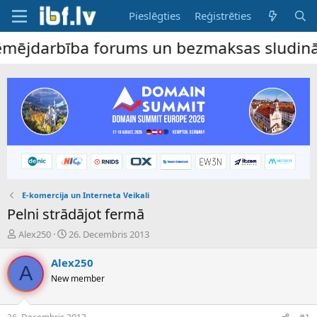
Pieslēgties
Reģistrēties
jdarbība forums un bezmaksas sludinājumu 
E-komercija un Interneta Veikali
Pelni strādājot fermā
P
S
Alex250
26. Decembris 2013
a
ā
v
k
Alex250
A
e
u
New member
d
m
i
a
e
d