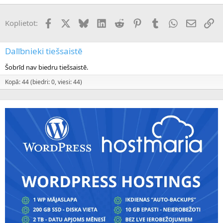
Facebook
X (Twitter)
Bluesky
LinkedIn
Reddit
Pinterest
Tumblr
WhatsApp
E-pasts
Sai
Koplietot:
Dalībnieki tiešsaistē
Šobrīd nav biedru tiešsaistē.
Kopā: 44 (biedri: 0, viesi: 44)