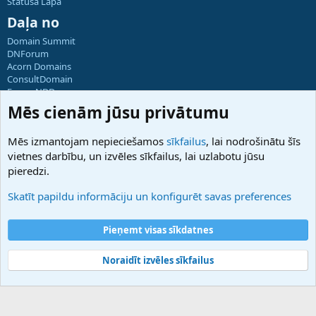
Statusa Lapa
Daļa no
Domain Summit
DNForum
Acorn Domains
ConsultDomain
ForumNDD
Domainforum.ro
Mēs cienām jūsu privātumu
27.be
NamesLot
Mēs izmantojam nepieciešamos
sīkfailus
, lai nodrošinātu šīs
Hostmaria
vietnes darbību, un izvēles sīkfailus, lai uzlabotu jūsu
Atbalsts
pieredzi.
Sazinieties ar mums
Palīdzība
Skatīt papildu informāciju un konfigurēt savas preferences
Noteikumi un nosacījumi
Privātuma politika
Pieņemt visas sīkdatnes
Noraidīt izvēles sīkfailus
®
Community platform by XenForo
© 2010-2025 XenForo Ltd.