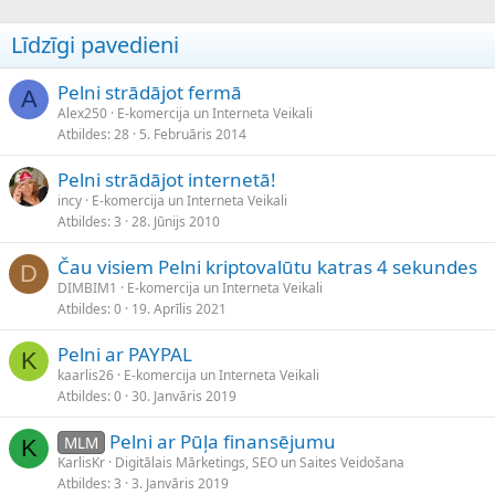
Līdzīgi pavedieni
Pelni strādājot fermā
A
Alex250
E-komercija un Interneta Veikali
Atbildes
28
5. Februāris 2014
Pelni strādājot internetā!
incy
E-komercija un Interneta Veikali
Atbildes
3
28. Jūnijs 2010
Čau visiem Pelni kriptovalūtu katras 4 sekundes
D
DIMBIM1
E-komercija un Interneta Veikali
Atbildes
0
19. Aprīlis 2021
Pelni ar PAYPAL
K
kaarlis26
E-komercija un Interneta Veikali
Atbildes
0
30. Janvāris 2019
Pelni ar Pūļa finansējumu
MLM
K
KarlisKr
Digitālais Mārketings, SEO un Saites Veidošana
Atbildes
3
3. Janvāris 2019