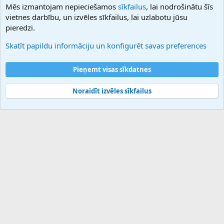
Mēs izmantojam nepieciešamos
sīkfailus
, lai nodrošinātu šīs
Hostmaria
vietnes darbību, un izvēles sīkfailus, lai uzlabotu jūsu
Atbalsts
pieredzi.
Sazinieties ar mums
Palīdzība
Skatīt papildu informāciju un konfigurēt savas preferences
Noteikumi un nosacījumi
Privātuma politika
Pieņemt visas sīkdatnes
Noraidīt izvēles sīkfailus
®
Community platform by XenForo
© 2010-2025 XenForo Ltd.