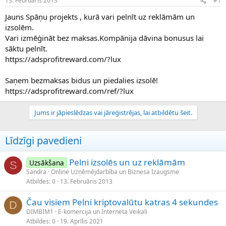
13. Februāris 2013
#1
n
a
a
t
Jauns Spāņu projekts , kurā vari pelnīt uz reklāmām un
u
u
izsolēm.
z
m
Vari izmēģināt bez maksas.Kompānija dāvina bonusus lai
s
s
sāktu pelnīt.
ā
c
https://adsprofitreward.com/?lux
ē
j
Saņem bezmaksas bidus un piedalies izsolē!
s
https://adsprofitreward.com/ref/?lux
Jums ir jāpieslēdzas vai jāreģistrējas, lai atbildētu šeit.
Līdzīgi pavedieni
Pelni izsolēs un uz reklāmām
Uzsākšana
S
Sandra
Online Uzņēmējdarbība un Biznesa Izaugsme
Atbildes
0
13. Februāris 2013
Čau visiem Pelni kriptovalūtu katras 4 sekundes
D
DIMBIM1
E-komercija un Interneta Veikali
Atbildes
0
19. Aprīlis 2021