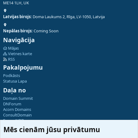
ME14 1LH, UK
Latvijas birojs:
Doma Laukums 2, Rīga, LV-1050, Latvija
Nepālas birojs:
Coming Soon
Navigācija
Mājas
Vietnes karte
RSS
Pakalpojumu
Podkāsts
Statusa Lapa
Daļa no
Domain Summit
DNForum
Acorn Domains
ConsultDomain
ForumNDD
Domainforum.ro
Mēs cienām jūsu privātumu
27.be
NamesLot