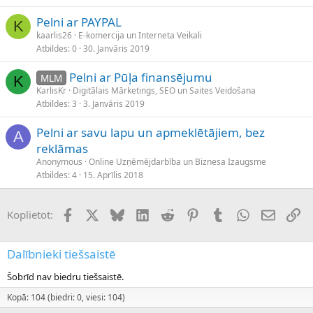
Pelni ar PAYPAL
K
kaarlis26
E-komercija un Interneta Veikali
Atbildes
0
30. Janvāris 2019
Pelni ar Pūļa finansējumu
MLM
K
KarlisKr
Digitālais Mārketings, SEO un Saites Veidošana
Atbildes
3
3. Janvāris 2019
Pelni ar savu lapu un apmeklētājiem, bez
A
reklāmas
Anonymous
Online Uzņēmējdarbība un Biznesa Izaugsme
Atbildes
4
15. Aprīlis 2018
Facebook
X (Twitter)
Bluesky
LinkedIn
Reddit
Pinterest
Tumblr
WhatsApp
E-pasts
Sai
Koplietot:
Dalībnieki tiešsaistē
Šobrīd nav biedru tiešsaistē.
Kopā: 104 (biedri: 0, viesi: 104)