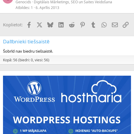
Genocids
Digitālais Mārketings, SEO un Saites Veidošana
Atbildes
1
6. Aprīlis 2013
Facebook
X (Twitter)
Bluesky
LinkedIn
Reddit
Pinterest
Tumblr
WhatsApp
E-pasts
Sai
Koplietot:
Dalībnieki tiešsaistē
Šobrīd nav biedru tiešsaistē.
Kopā: 56 (biedri: 0, viesi: 56)