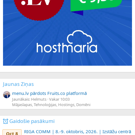
Jaunas Ziņas
menu.lv pārdots Fruits.co platformā
Jaunākais: Helmuts
Vakar 10:03
Mājaslapas, Tehnoloģijas, Hostings, Domēni
Gaidošie pasākumi
RIGA COMM | 8.-9. oktobris, 2026. | Izstāžu centrā
Oct 8