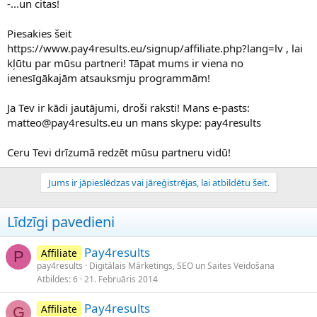
-...un citas!
Piesakies šeit
https://www.pay4results.eu/signup/affiliate.php?lang=lv , lai
kļūtu par mūsu partneri! Tāpat mums ir viena no
ienesīgākajām atsauksmju programmām!
Ja Tev ir kādi jautājumi, droši raksti! Mans e-pasts:
matteo@pay4results.eu un mans skype: pay4results
Ceru Tevi drīzumā redzēt mūsu partneru vidū!
Jums ir jāpieslēdzas vai jāreģistrējas, lai atbildētu šeit.
Līdzīgi pavedieni
Pay4results
Affiliate
P
pay4results
Digitālais Mārketings, SEO un Saites Veidošana
Atbildes
6
21. Februāris 2014
Pay4results
Affiliate
G