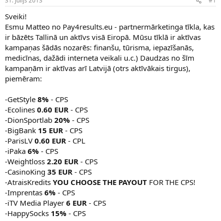
31. Jūlijs 2013
#1
n
a
a
t
Sveiki!
u
u
Esmu Matteo no Pay4results.eu - partnermārketinga tīkla, kas
z
m
ir bāzēts Tallinā un aktīvs visā Eiropā. Mūsu tīklā ir aktīvas
s
s
kampaņas šādās nozarēs: finanšu, tūrisma, iepazīšanās,
ā
c
medicīnas, dažādi interneta veikali u.c.) Daudzas no šīm
ē
kampaņām ir aktīvas arī Latvijā (otrs aktīvākais tirgus),
j
piemēram:
s
-GetStyle
8%
- CPS
-Ecolines
0.60 EUR
- CPS
-DionSportlab
20%
- CPS
-BigBank
15 EUR
- CPS
-ParisLV
0.60 EUR
- CPL
-iPaka
6%
- CPS
-Weightloss
2.20 EUR
- CPS
-CasinoKing
35 EUR
- CPS
-AtraisKredits
YOU CHOOSE THE PAYOUT
FOR THE CPS!
-Imprentas
6%
- CPS
-iTV Media Player
6 EUR
- CPS
-HappySocks
15%
- CPS