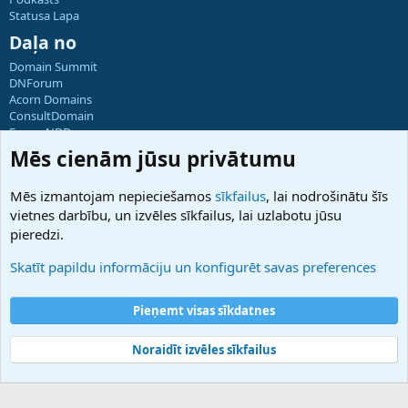
Statusa Lapa
Daļa no
Domain Summit
DNForum
Acorn Domains
ConsultDomain
ForumNDD
Domainforum.ro
Mēs cienām jūsu privātumu
27.be
NamesLot
Mēs izmantojam nepieciešamos
sīkfailus
, lai nodrošinātu šīs
Hostmaria
vietnes darbību, un izvēles sīkfailus, lai uzlabotu jūsu
Atbalsts
pieredzi.
Sazinieties ar mums
Palīdzība
Skatīt papildu informāciju un konfigurēt savas preferences
Noteikumi un nosacījumi
Privātuma politika
Pieņemt visas sīkdatnes
Noraidīt izvēles sīkfailus
®
Community platform by XenForo
© 2010-2025 XenForo Ltd.