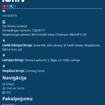
info@ibf.lv
No Stress Limited
Kompānijas numurs: 12629117
Reģistrācijas adrese: 38 Portside View, Chatham, ME4 4FY, UK
Lielbritānijas birojs:
Suite M6, Old Library, St Faith Street, Maidstone,
ME14 1LH, UK
Latvijas birojs:
Doma Laukums 2, Rīga, LV-1050, Latvija
Nepālas birojs:
Coming Soon
Navigācija
Mājas
Vietnes karte
RSS
Pakalpojumu
Podkāsts