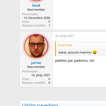
loud
New member
Pievienojies
14. Decembris 2006
Ziņas
0
Reakciju rezultāts
1
20. Jūnijs 2007
loud teica:
nekas, aizsutisi mammu
paldies par padomu :lol:
jurisz
New member
Pievienojies
18. Jūnijs 2007
Ziņas
0
Reakciju rezultāts
0
Līdzīgi pavedieni