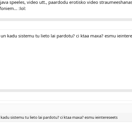
ava speeles, video utt., paardodu erotisko video straumeeshana
niem... :lol:
c un kadu sistemu tu lieto lai pardotu? ci ktaa maxa? esmu ieinter
n kadu sistemu tu lieto lai pardotu? ci ktaa maxa? esmu ieintereseets