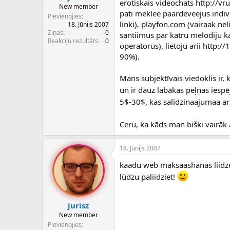
erotiskais videochats http://v
New member
pati meklee paardeveejus individ
Pievienojies
linki), playfon.com (vairaak ne
18. Jūnijs 2007
Ziņas
0
santiimus par katru melodiju ka
Reakciju rezultāts
0
operatorus), lietoju arii http:/
90%).
Mans subjektīvais viedoklis ir,
un ir dauz labākas peļņas iespēj
5$-30$, kas salīdzinaajumaa ar
Ceru, ka kāds man biški vairāk 
18. Jūnijs 2007
kaadu web maksaashanas liidzek
lūdzu paliidziet!
jurisz
New member
Pievienojies