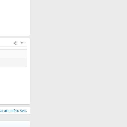
#11
ai atbildētu šeit.