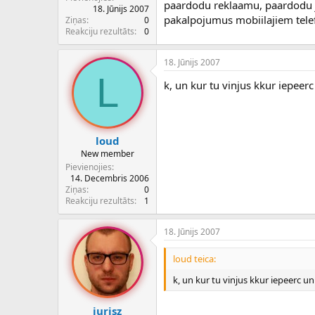
paardodu reklaamu, paardodu j
18. Jūnijs 2007
pakalpojumus mobiilajiem telefo
Ziņas
0
Reakciju rezultāts
0
18. Jūnijs 2007
L
k, un kur tu vinjus kkur iepeer
loud
New member
Pievienojies
14. Decembris 2006
Ziņas
0
Reakciju rezultāts
1
18. Jūnijs 2007
loud teica:
k, un kur tu vinjus kkur iepeerc u
jurisz