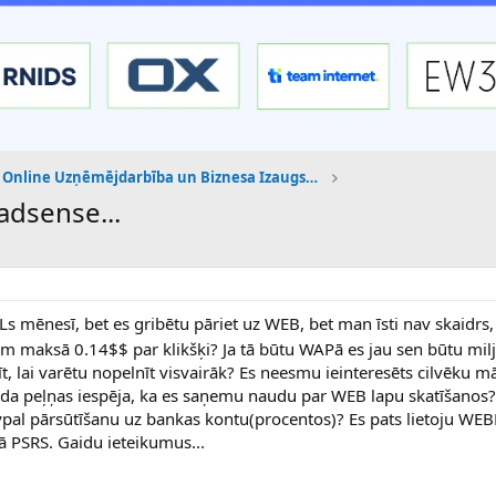
Online Uzņēmējdarbība un Biznesa Izaugsme
adsense...
mēnesī, bet es gribētu pāriet uz WEB, bet man īsti nav skaidrs, 
šām maksā 0.14$$ par klikšķi? Ja tā būtu WAPā es jau sen būtu mi
, lai varētu nopelnīt visvairāk? Es neesmu ieinteresēts cilvēku m
tāda peļņas iespēja, ka es saņemu naudu par WEB lapu skatīšanos?
ypal pārsūtīšanu uz bankas kontu(procentos)? Es pats lietoju 
ā PSRS. Gaidu ieteikumus...