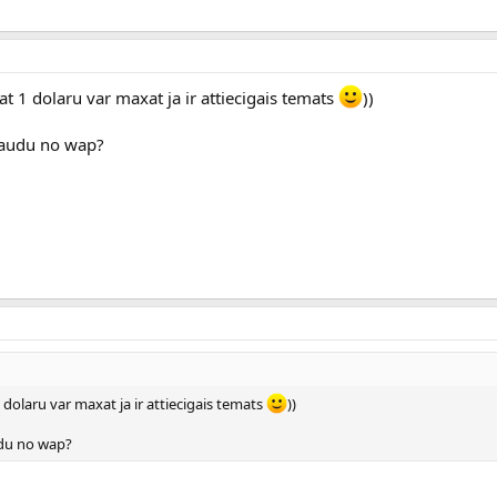
pat 1 dolaru var maxat ja ir attiecigais temats
))
naudu no wap?
1 dolaru var maxat ja ir attiecigais temats
))
du no wap?