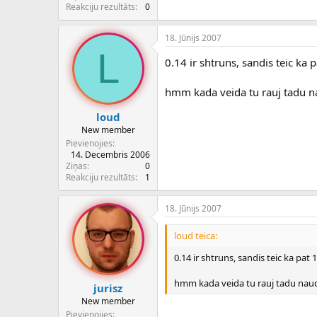
c
Reakciju rezultāts
0
ē
j
18. Jūnijs 2007
s
L
0.14 ir shtruns, sandis teic ka 
hmm kada veida tu rauj tadu 
loud
New member
Pievienojies
14. Decembris 2006
Ziņas
0
Reakciju rezultāts
1
18. Jūnijs 2007
loud teica:
0.14 ir shtruns, sandis teic ka pat 
hmm kada veida tu rauj tadu nau
jurisz
New member
Pievienojies