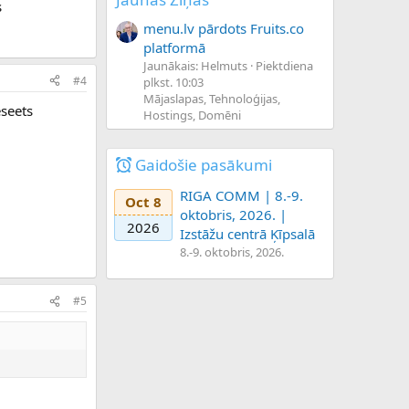
s
menu.lv pārdots Fruits.co
platformā
Jaunākais: Helmuts
Piektdiena
#4
plkst. 10:03
Mājaslapas, Tehnoloģijas,
eseets
Hostings, Domēni
Gaidošie pasākumi
RIGA COMM | 8.-9.
Oct 8
oktobris, 2026. |
2026
Izstāžu centrā Ķīpsalā
8.-9. oktobris, 2026.
#5