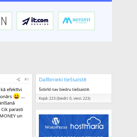
Dalībnieki tiešsaistē
#1
kā efektīvi
Šobrīd nav biedru tiešsaistē.
ljonārs
...
Kopā: 223 (biedri: 0, viesi: 223)
ānīšanā
 Cik parasti
WEBMONEY un