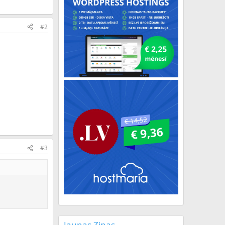
#2
#3
Jaunas Ziņas