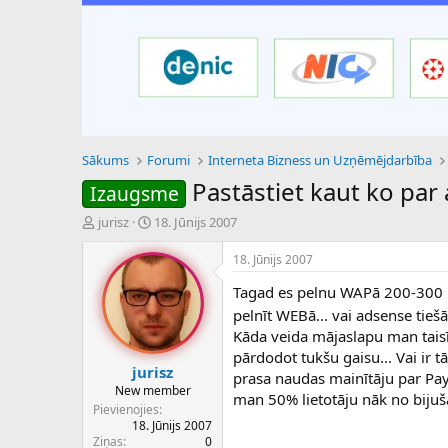
Sākums
Forumi
Interneta Bizness un Uzņēmējdarbība
Pastāstiet kaut ko par 
Izaugsme
P
S
jurisz
18. Jūnijs 2007
a
ā
v
k
18. Jūnijs 2007
e
u
Tagad es pelnu WAPā 200-300 Ls 
d
m
i
a
pelnīt WEBā... vai adsense tie
e
d
Kāda veida mājaslapu man taisīt
n
a
pārdodot tukšu gaisu... Vai ir 
a
t
jurisz
prasa naudas mainītāju par Pa
u
u
New member
man 50% lietotāju nāk no bijuš
z
m
Pievienojies
s
s
18. Jūnijs 2007
ā
Ziņas
0