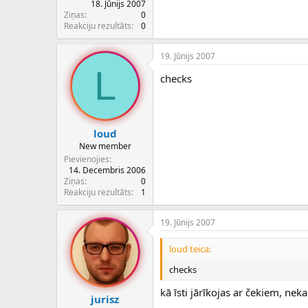
18. Jūnijs 2007
Ziņas
0
Reakciju rezultāts
0
19. Jūnijs 2007
L
checks
loud
New member
Pievienojies
14. Decembris 2006
Ziņas
0
Reakciju rezultāts
1
19. Jūnijs 2007
loud teica:
checks
kā īsti jārīkojas ar čekiem, nek
jurisz