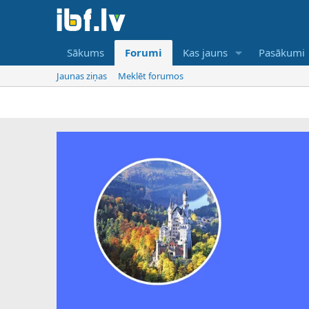
Sākums
Forumi
Kas jauns
Pasākumi
Jaunas ziņas
Meklēt forumos
IBF ir tikai