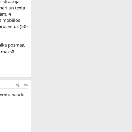
istraacija
neri un texta
ram, 4
s mobiilos
 procentus (50-
laika posmaa,
i maksā
#6
jemtu naudu...