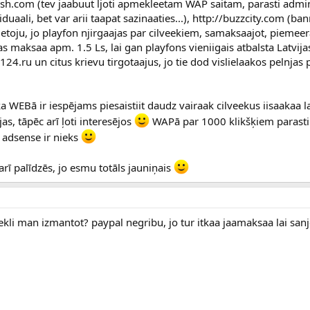
rush.com (tev jaabuut ljoti apmekleetam WAP saitam, parasti admin
uaali, bet var arii taapat sazinaaties...), http://buzzcity.com (ban
lietoju, jo playfon njirgaajas par cilveekiem, samaksaajot, piemee
s maksaa apm. 1.5 Ls, lai gan playfons vieniigais atbalsta Latvija
/1124.ru un citus krievu tirgotaajus, jo tie dod vislielaakos pelnjas
 ka WEBā ir iespējams piesaistiit daudz vairaak cilveekus iisaakaa 
as, tāpēc arī ļoti interesējos
WAPā par 1000 klikšķiem parast
 adsense ir nieks
arī palīdzēs, jo esmu totāls jauniņais
li man izmantot? paypal negribu, jo tur itkaa jaamaksaa lai san