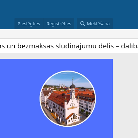
Pieslēgties
Reģistrēties
Meklēšana
 sludinājumu dēlis – dalība ir bez maksas