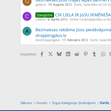
G
galds.lv
19. Augusts 2012
Darbi, Sadarbība un Citi S
CIK LIELA IR JūSU IKMĒNEŠ
Izaugsme
C
coldrex
6. Aprīlis 2012
Online Uzņēmējdarbība un B
Bezmaksas reklāma Jūsu piedāvājuma
A
shoppingplus.lv
AlexShoppingplus
17. Februāris 2012
Darbi, Sadarbīb
Facebook
X (Twitter)
Bluesky
LinkedIn
Reddit
Pinterest
Tumblr
Wh
Koplietot:
Sākums
Forumi
Tirgus Kategorija: Sludinājumi
Darbi,