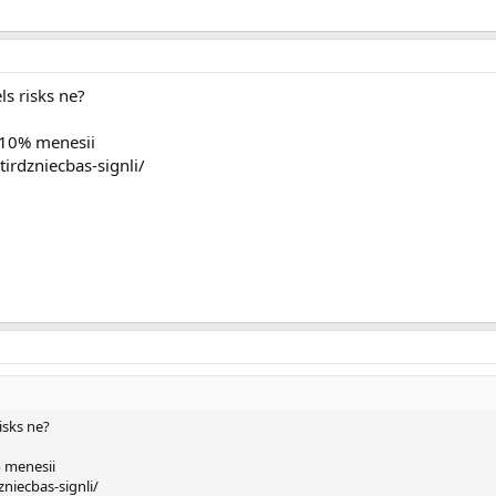
els risks ne?
5-10% menesii
irdzniecbas-signli/
risks ne?
% menesii
zniecbas-signli/