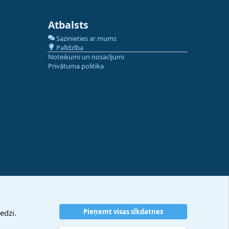
Atbalsts
Sazinieties ar mums
Palīdzība
Noteikumi un nosacījumi
Privātuma politika
Pieņemt visas sīkdatnes
edzi.