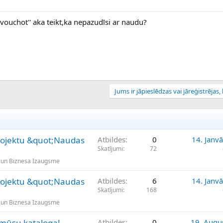
 ''vouchot'' aka teikt,ka nepazudīsi ar naudu?
Jums ir jāpieslēdzas vai jāreģistrējas, l
rojektu &quot;Naudas
Atbildes
0
14. Janv
Skatījumi
72
 un Biznesa Izaugsme
rojektu &quot;Naudas
Atbildes
6
14. Janv
Skatījumi
168
 un Biznesa Izaugsme
mūsu kataloga!
Atbildes
0
19. Augu