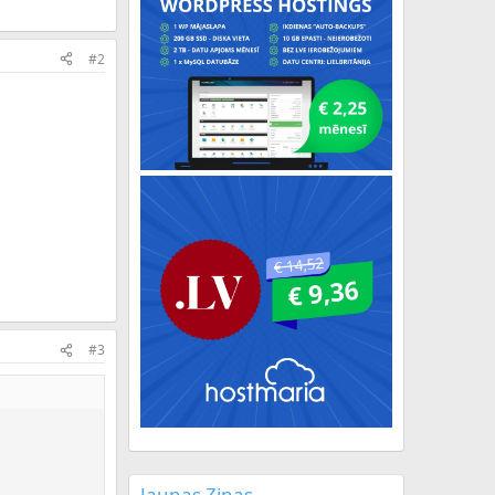
#2
#3
Jaunas Ziņas