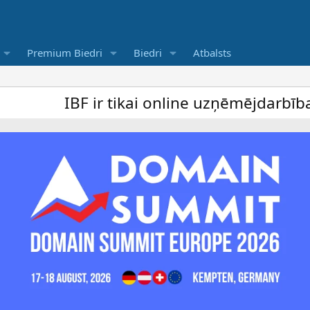
Premium Biedri
Biedri
Atbalsts
F ir tikai online uzņēmējdarbība forums u