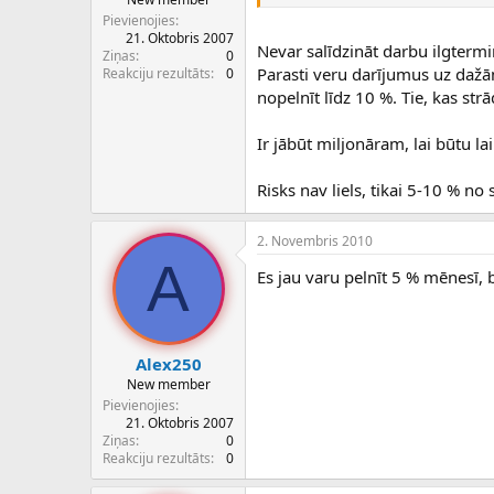
Pievienojies
21. Oktobris 2007
Nevar salīdzināt darbu ilgtermiņ
Ziņas
0
Parasti veru darījumus uz daž
Reakciju rezultāts
0
nopelnīt līdz 10 %. Tie, kas str
Ir jābūt miljonāram, lai būtu l
Risks nav liels, tikai 5-10 % n
2. Novembris 2010
A
Es jau varu pelnīt 5 % mēnesī
Alex250
New member
Pievienojies
21. Oktobris 2007
Ziņas
0
Reakciju rezultāts
0