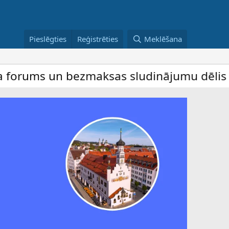
Pieslēgties
Reģistrēties
Meklēšana
n bezmaksas sludinājumu dēlis – dalība ir 