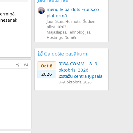
menu.lv pārdots Fruits.co
termiņā.
platformā
 nesanāk
Jaunākais: Helmuts
Šodien
plkst. 10:03
Mājaslapas, Tehnoloģijas,
Hostings, Domēni
Gaidošie pasākumi
RIGA COMM | 8.-9.
#4
Oct 8
oktobris, 2026. |
2026
Izstāžu centrā Ķīpsalā
8.-9. oktobris, 2026.