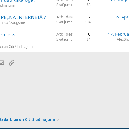
Skatījumi
83
ludinājumi
A PEĻŅA INTERNETĀ ?
Atbildes
2
6. Apr
Skatījumi
104
iznesa Izaugsme
m iekš
Atbildes
0
17. Februā
Skatījumi
81
AlexSh
a un Citi Sludinājumi
atsApp
E-pasts
Saiti
 Sadarbība un Citi Sludinājumi