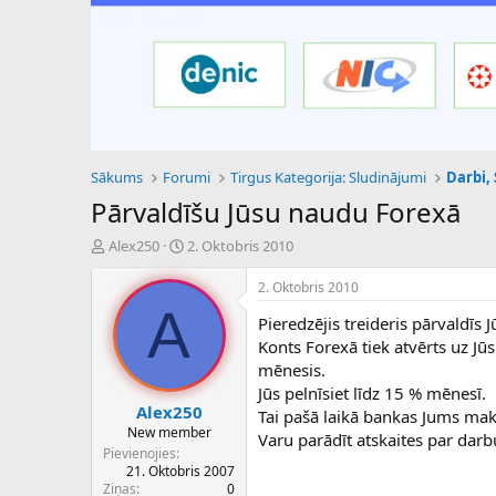
Sākums
Forumi
Tirgus Kategorija: Sludinājumi
Darbi,
Pārvaldīšu Jūsu naudu Forexā
P
S
Alex250
2. Oktobris 2010
a
ā
v
k
2. Oktobris 2010
e
u
A
Pieredzējis treideris pārvaldīs 
d
m
i
a
Konts Forexā tiek atvērts uz J
e
d
mēnesis.
n
a
Jūs pelnīsiet līdz 15 % mēnesī.
a
t
Alex250
Tai pašā laikā bankas Jums maks
u
u
New member
Varu parādīt atskaites par darb
z
m
Pievienojies
s
s
21. Oktobris 2007
ā
Ziņas
0