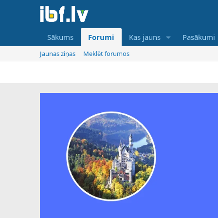
Sākums
Forumi
Kas jauns
Pasākumi
Jaunas ziņas
Meklēt forumos
IB