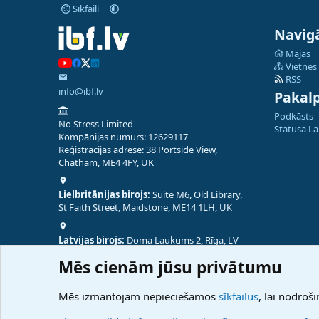
Sīkfaili
Navigā
Mājas
Vietnes
RSS
info@ibf.lv
Pakal
Podkāsts
No Stress Limited
Statusa L
Kompānijas numurs: 12629117
Reģistrācijas adrese: 38 Portside View,
Chatham, ME4 4FY, UK
Lielbritānijas birojs:
Suite M6, Old Library,
St Faith Street, Maidstone, ME14 1LH, UK
Latvijas birojs:
Doma Laukums 2, Rīga, LV-
1050, Latvija
Mēs cienām jūsu privātumu
Nepālas birojs:
Coming Soon
Mēs izmantojam nepieciešamos
sīkfailus
, lai nodroši