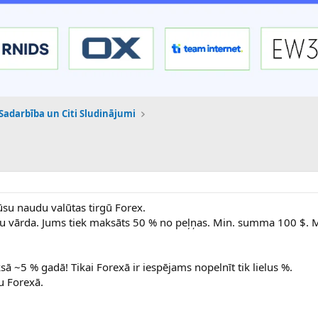
 Sadarbība un Citi Sludinājumi
Jūsu naudu valūtas tirgū Forex.
ūsu vārda. Jums tiek maksāts 50 % no peļņas. Min. summa 100 $. 
ā ~5 % gadā! Tikai Forexā ir iespējams nopelnīt tik lielus %.
u Forexā.