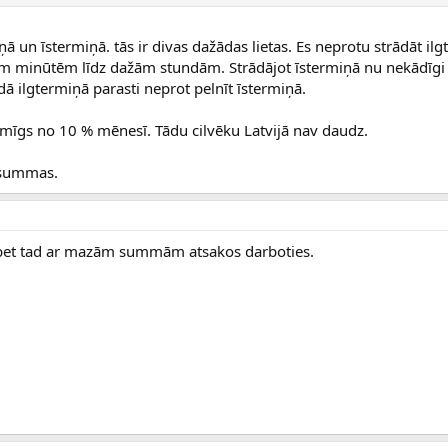
ā un īstermiņā. tās ir divas dažādas lietas. Es neprotu strādāt ilg
ām minūtēm līdz dažām stundām. Strādājot īstermiņā nu nekādīgi
ādā ilgtermiņā parasti neprot pelnīt īstermiņā.
aimīgs no 10 % mēnesī. Tādu cilvēku Latvijā nav daudz.
o summas.
, bet tad ar mazām summām atsakos darboties.