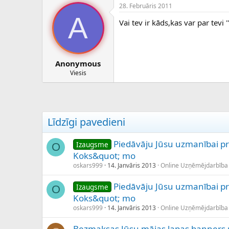
28. Februāris 2011
A
Vai tev ir kāds,kas var par tevi
Anonymous
Viesis
Līdzīgi pavedieni
Piedāvāju Jūsu uzmanībai p
Izaugsme
O
Koks&quot; mo
oskars999
14. Janvāris 2013
Online Uzņēmējdarbība
Piedāvāju Jūsu uzmanībai p
Izaugsme
O
Koks&quot; mo
oskars999
14. Janvāris 2013
Online Uzņēmējdarbība
Bezmaksas Jūsu mājas lapas banners 