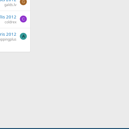
G
galds.lv
īlis 2012
C
coldrex
ris 2012
A
oppingplus