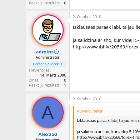
c
Reakciju rezultāts
0
ē
j
2. Oktobris 2010
s
Izklausaas paraak labi, ta jau li
ja salidzina ar sho, kur videji 
http://www.ibf.lv/20569/forex-t
admins
Administrator
Personāla loceklis
Pievienojies
14. Marts 2006
Ziņas
0
Reakciju rezultāts
1
2. Oktobris 2010
A
ADMINS teica:
Izklausaas paraak labi, ta jau liels 
ja salidzina ar sho, kur videji 5-10
Alex250
http://www.ibf.lv/20569/forex-tird
New member