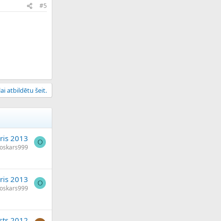
#5
ai atbildētu šeit.
āris 2013
O
oskars999
āris 2013
O
oskars999
sts 2012