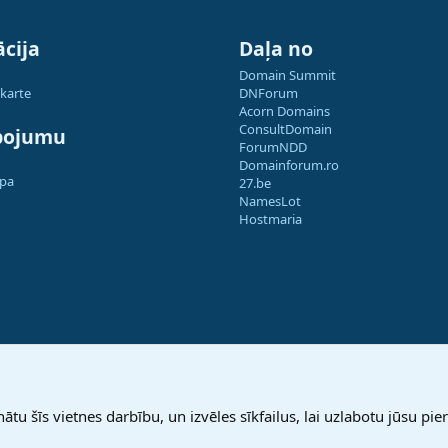
cija
Daļa no
Domain Summit
 karte
DNForum
Acorn Domains
ConsultDomain
pojumu
ForumNDD
Domainforum.ro
apa
27.be
NamesLot
Hostmaria
nātu šīs vietnes darbību, un izvēles sīkfailus, lai uzlabotu jūsu pier