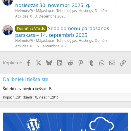
noslēdzās 30. novembrī 2025. g.
Helmuts
Mājaslapas, Tehnoloģijas, Hostings, Domēni
Atbildes
0
3. Decembris 2025
Sedo domēnu pārdošanas
Domēna Vārds
pārskats – 14. septembris 2025
Helmuts
Mājaslapas, Tehnoloģijas, Hostings, Domēni
Atbildes
0
16. Septembris 2025
Facebook
X (Twitter)
Bluesky
LinkedIn
Reddit
Pinterest
Tumblr
WhatsApp
E-pasts
Sai
Koplietot:
Dalībnieki tiešsaistē
Šobrīd nav biedru tiešsaistē.
Kopā: 1.281 (biedri: 0, viesi: 1.281)