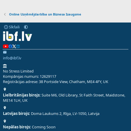
Online Uzņēmējdarbība un Biznesa Izaugsme
Sīkfaili
info@ibf.lv
No Stress Limited
Kompānijas numurs: 12629117
Reģistrācijas adrese: 38 Portside View, Chatham, ME4 4FY, UK
Lielbritānijas birojs:
Suite M6, Old Library, St Faith Street, Maidstone,
ME14 1LH, UK
Latvijas birojs:
Doma Laukums 2, Rīga, LV-1050, Latvija
Nepālas birojs:
Coming Soon