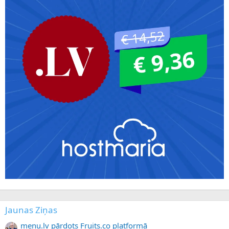
Jaunas Ziņas
menu.lv pārdots Fruits.co platformā