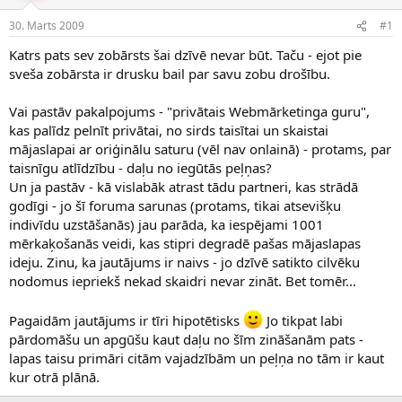
e
d
30. Marts 2009
#1
n
a
a
t
Katrs pats sev zobārsts šai dzīvē nevar būt. Taču - ejot pie
u
u
sveša zobārsta ir drusku bail par savu zobu drošību.
z
m
s
s
Vai pastāv pakalpojums - "privātais Webmārketinga guru",
ā
c
kas palīdz pelnīt privātai, no sirds taisītai un skaistai
ē
mājaslapai ar oriģinālu saturu (vēl nav onlainā) - protams, par
j
taisnīgu atlīdzību - daļu no iegūtās peļņas?
s
Un ja pastāv - kā vislabāk atrast tādu partneri, kas strādā
godīgi - jo šī foruma sarunas (protams, tikai atsevišķu
indivīdu uzstāšanās) jau parāda, ka iespējami 1001
mērkaķošanās veidi, kas stipri degradē pašas mājaslapas
ideju. Zinu, ka jautājums ir naivs - jo dzīvē satikto cilvēku
nodomus iepriekš nekad skaidri nevar zināt. Bet tomēr...
Pagaidām jautājums ir tīri hipotētisks
Jo tikpat labi
pārdomāšu un apgūšu kaut daļu no šīm zināšanām pats -
lapas taisu primāri citām vajadzībām un peļņa no tām ir kaut
kur otrā plānā.