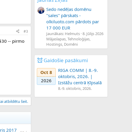
Sedo nedēļas domēnu
"sales" pārskats -
olkiluoto.com pārdots par
17 000 EUR
#3
Jaunākais: Helmuts
8. Jūlijs 2026
Mājaslapas, Tehnoloģijas,
 $30 -- pirmo
Hostings, Domēni
Gaidošie pasākumi
RIGA COMM | 8.-9.
Oct 8
oktobris, 2026. |
2026
Izstāžu centrā Ķīpsalā
8.-9. oktobris, 2026.
ai atbildētu šeit.
ris 2017