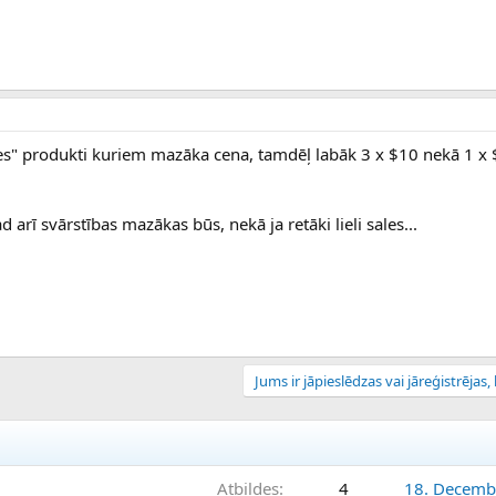
sies" produkti kuriem mazāka cena, tamdēļ labāk 3 x $10 nekā 1 x
 arī svārstības mazākas būs, nekā ja retāki lieli sales...
Jums ir jāpieslēdzas vai jāreģistrējas, l
Atbildes
4
18. Decemb