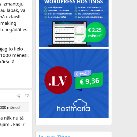
s izmantoju
au labāk, vai
nā uztaisīt
y making
tu iegādāties.
jag to lielo
 $1000 mēnesī,
kārši tā
#2
$1000 mēnesī
ņa nāk nu tā
jam , kas ir
Jaunas Ziņas