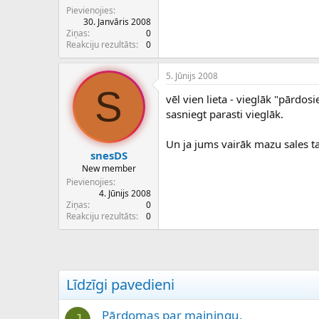
Pievienojies
30. Janvāris 2008
Ziņas
0
Reakciju rezultāts
0
5. Jūnijs 2008
S
vēl vien lieta - vieglāk "pārdo
sasniegt parasti vieglāk.
Un ja jums vairāk mazu sales tad
snesDS
New member
Pievienojies
4. Jūnijs 2008
Ziņas
0
Reakciju rezultāts
0
Līdzīgi pavedieni
Pārdomas par mainingu.