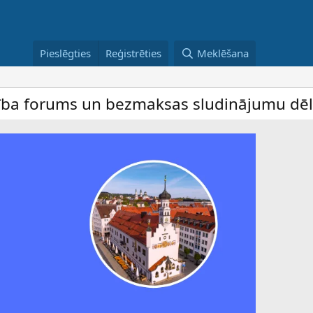
Pieslēgties
Reģistrēties
Meklēšana
 un bezmaksas sludinājumu dēlis – dalība i