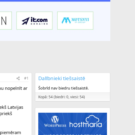
Dalībnieki tiešsaistē
#1
mu nopelnīt ar
Šobrīd nav biedru tiešsaistē.
Kopā: 54 (biedri: 0, viesi: 54)
ekš Latvijas
 priekš
a piemēram