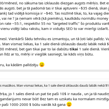
000/mēnesī, no sākuma tas izklausās diezgan augsts mērķis. Bet e
s augsti. bet ja tā padomā tas ir tikai aptuveni ~$35 dienā, skan j
k) tad vidējā komisija ir ~$40. Tas nozīmē tikai, to, ka vajag die
āk, vai ne ? Ja ņemam vērā (kā piemēru), kautkādu normālu mone
on rate ~55:1, respektīvi 55 no "targeted traffic" šo produktu varē
vienu vidēji labu rakstu, kam ir viduējs SEO to var mierīgi izdarīt.
ī. Vienkārši šādu tehniku es izmantoju, un tā ļoti labi palīdz. Va
. Man vismaz liekas, ka 1 sale dienā izklausās daudz labāk nekā
00 mēnesī, bet gan tikai par to lai dabūtu
tikai
1 sale dienā. Vien
 līdz ar to, mērķi ir vieglāk sasniegt, lai kāds viņs būtu.
ceru, ka kādām palīdzēju
kos mazākos. Man vismaz liekas, ka 1 sale dienā izklausās daudz labāk nekā 
ķa, jo 1 sales dienā un pat tie paši 10$ ir nauda , un ja tā naudi
s gandarijums nevar būt! Bez tam es uzskatu ka normalam mirstīga
 tie paši 1000-2000 $ būtu vairāk kā gana