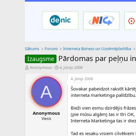
Sākums
Forumi
Interneta Bizness un Uzņēmējdarbība
Pārdomas par peļņu i
Izaugsme
P
S
Anonymous
4. Jūnijs 2008
a
ā
v
k
4. Jūnijs 2008
e
u
A
Šovakar pabeidzot rakstīt kārtē
d
m
i
a
interneta marketinga palīdzību
e
d
n
a
Bieži vien esmu dzirdējis frāze
a
t
Anonymous
(pie mūsu algām) tas ir tīri OK,
u
u
Viesis
Interneta Marketinga tas ir diez
z
m
s
s
ā
Tad es iesaku visiem cilvēkiem