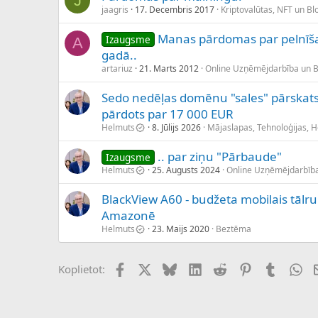
J
jaagris
17. Decembris 2017
Kriptovalūtas, NFT un Bl
Manas pārdomas par pelnīš
Izaugsme
A
gadā..
artariuz
21. Marts 2012
Online Uzņēmējdarbība un 
Sedo nedēļas domēnu "sales" pārskats 
pārdots par 17 000 EUR
Helmuts
8. Jūlijs 2026
Mājaslapas, Tehnoloģijas, 
.. par ziņu "Pārbaude"
Izaugsme
Helmuts
25. Augusts 2024
Online Uzņēmējdarbīb
BlackView A60 - budžeta mobilais tālru
Amazonē
Helmuts
23. Maijs 2020
Beztēma
Facebook
X (Twitter)
Bluesky
LinkedIn
Reddit
Pinterest
Tumblr
Wh
Koplietot: