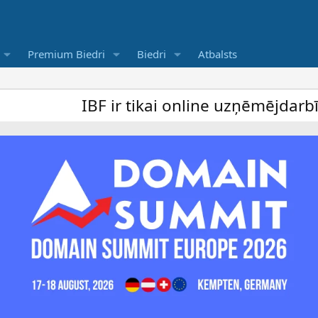
Premium Biedri
Biedri
Atbalsts
IBF ir tikai online uzņēmējdarbība forums