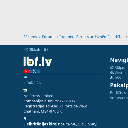
Sākums
Forumi
Interneta Bizness un Uzņēmējdarbība
Sīkfaili
Navigā
Mājas
Vietnes
RSS
info@ibf.lv
Pakal
Podkāsts
No Stress Limited
Statusa L
Kompānijas numurs: 12629117
Reģistrācijas adrese: 38 Portside View,
Chatham, ME4 4FY, UK
Lielbritānijas birojs:
Suite M6, Old Library,