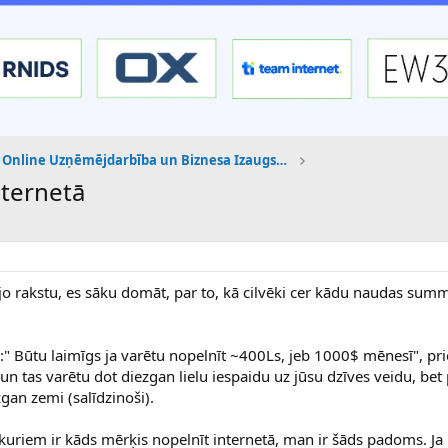
Online Uzņēmējdarbība un Biznesa Izaugsme
nternetā
jo rakstu, es sāku domāt, par to, kā cilvēki cer kādu naudas sum
.
s:" Būtu laimīgs ja varētu nopelnīt ~400Ls, jeb 1000$ mēnesī", pri
 un tas varētu dot diezgan lielu iespaidu uz jūsu dzīves veidu, bet
gan zemi (salīdzinoši).
 kuriem ir kāds mērķis nopelnīt internetā, man ir šāds padoms. J