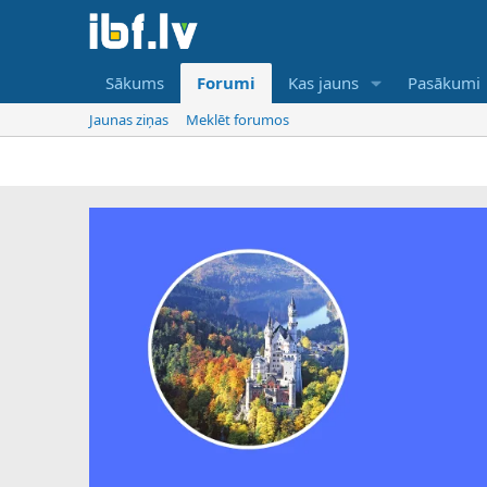
Sākums
Forumi
Kas jauns
Pasākumi
Jaunas ziņas
Meklēt forumos