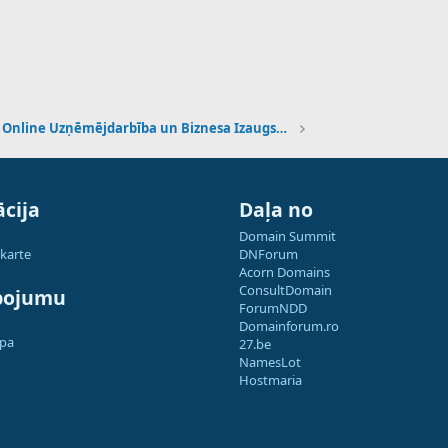
Online Uzņēmējdarbība un Biznesa Izaugsme
cija
Daļa no
Domain Summit
 karte
DNForum
Acorn Domains
ConsultDomain
pojumu
ForumNDD
Domainforum.ro
apa
27.be
NamesLot
Hostmaria