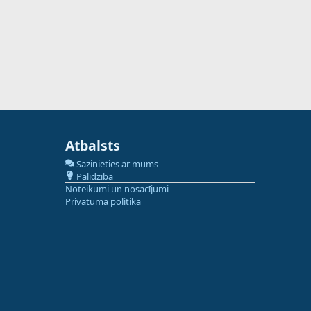
Atbalsts
Sazinieties ar mums
Palīdzība
Noteikumi un nosacījumi
Privātuma politika