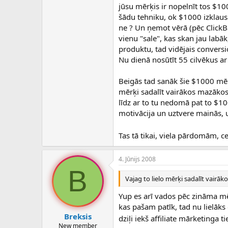
c
jūsu mērķis ir nopelnīt tos $1
ē
šādu tehniku, ok $1000 izklausā
j
ne ? Un ņemot vērā (pēc ClickBan
s
vienu "sale", kas skan jau lab
produktu, tad vidējais conversi
Nu dienā nosūtīt 55 cilvēkus ar 
Beigās tad sanāk šie $1000 mēnes
mērķi sadalīt vairākos mazākos
līdz ar to tu nedomā pat to $10
motivācija un uztvere mainās, un
Tas tā tikai, viela pārdomām, 
4. Jūnijs 2008
B
Vajag to lielo mērķi sadalīt vairā
Yup es arī vados pēc zināma mēr
kas pašam patīk, tad nu lielāk
Breksis
dziļi iekš affiliate mārketinga
New member