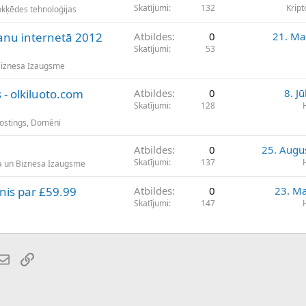
Skatījumi
132
Krip
okķēdes tehnoloģijas
anu internetā 2012
Atbildes
0
21. Ma
Skatījumi
53
Biznesa Izaugsme
- olkiluoto.com
Atbildes
0
8. Jū
Skatījumi
128
Hostings, Domēni
Atbildes
0
25. Augu
Skatījumi
137
a un Biznesa Izaugsme
nis par £59.99
Atbildes
0
23. Ma
Skatījumi
147
atsApp
E-pasts
Saiti