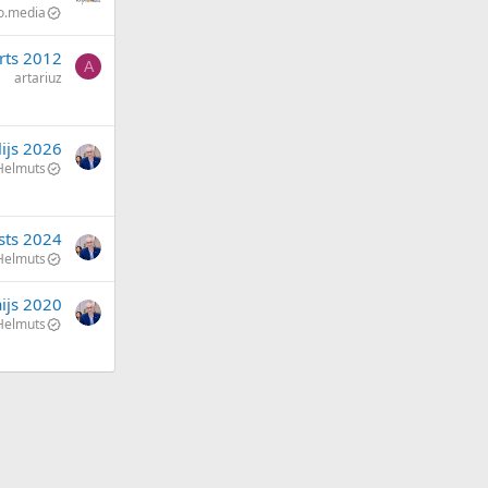
to.media
rts 2012
A
artariuz
lijs 2026
Helmuts
sts 2024
Helmuts
ijs 2020
Helmuts