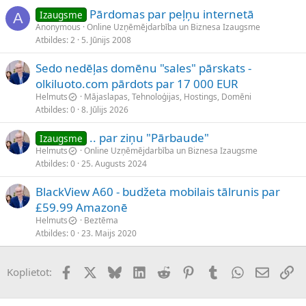
Pārdomas par peļņu internetā
Izaugsme
A
Anonymous
Online Uzņēmējdarbība un Biznesa Izaugsme
Atbildes
2
5. Jūnijs 2008
Sedo nedēļas domēnu "sales" pārskats -
olkiluoto.com pārdots par 17 000 EUR
Helmuts
Mājaslapas, Tehnoloģijas, Hostings, Domēni
Atbildes
0
8. Jūlijs 2026
.. par ziņu "Pārbaude"
Izaugsme
Helmuts
Online Uzņēmējdarbība un Biznesa Izaugsme
Atbildes
0
25. Augusts 2024
BlackView A60 - budžeta mobilais tālrunis par
£59.99 Amazonē
Helmuts
Beztēma
Atbildes
0
23. Maijs 2020
Facebook
X (Twitter)
Bluesky
LinkedIn
Reddit
Pinterest
Tumblr
WhatsApp
E-pasts
Sai
Koplietot: