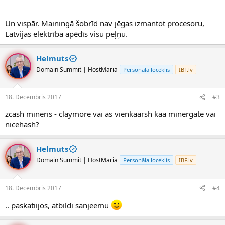
Un vispār. Mainingā šobrīd nav jēgas izmantot procesoru,
Latvijas elektrība apēdīs visu peļņu.
Helmuts
Domain Summit | HostMaria
Personāla loceklis
IBF.lv
18. Decembris 2017
#3
zcash mineris - claymore vai as vienkaarsh kaa minergate vai
nicehash?
Helmuts
Domain Summit | HostMaria
Personāla loceklis
IBF.lv
18. Decembris 2017
#4
.. paskatiijos, atbildi sanjeemu