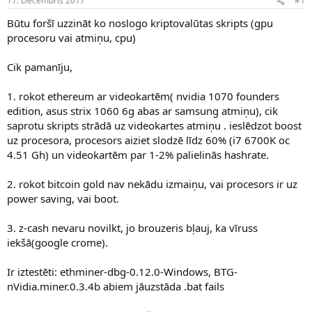
17. Decembris 2017
#1
n
a
a
t
Būtu foršī uzzināt ko noslogo kriptovalūtas skripts (gpu
u
u
procesoru vai atmiņu, cpu)
z
m
s
s
Cik pamanīju,
ā
c
ē
1. rokot ethereum ar videokartēm( nvidia 1070 founders
j
edition, asus strix 1060 6g abas ar samsung atmiņu), cik
s
saprotu skripts strādā uz videokartes atmiņu . ieslēdzot boost
uz procesora, procesors aiziet slodzē līdz 60% (i7 6700K oc
4.51 Gh) un videokartēm par 1-2% palielinās hashrate.
2. rokot bitcoin gold nav nekādu izmaiņu, vai procesors ir uz
power saving, vai boot.
3. z-cash nevaru novilkt, jo brouzeris bļauj, ka vīruss
iekšā(google crome).
Ir iztestēti: ethminer-dbg-0.12.0-Windows, BTG-
nVidia.miner.0.3.4b abiem jāuzstāda .bat fails