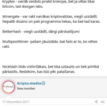
kryptex - vairāk veidots priekš krievijas, bet ja vēlas tikai
bitcoin, tad diezgan labs.
Minergate - var rakt vairākas kriptovalūtas, viegli uzstādīt.
Nepatīk dizains un pati programma liekas, ka šad tad karas.
BetterHash - viegli uzstādīt, dārgi pārskaitījumi
MultipoolMiner- pašam jāuzstāda .bat fails ar to, ko vēlies
rakt.
Nicehash likās visforšākais, bet tika uzlauzts un tiek pilnībā
pārtaisīts. Redzēsim, kas būs pēc palaišanas.
Kripto.media
New member
17. Decembris 2017
#2