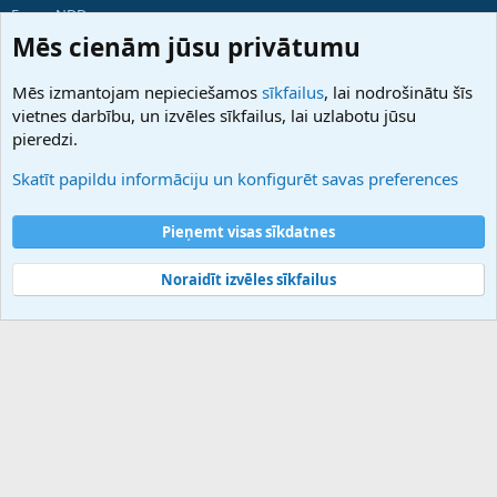
ForumNDD
Domainforum.ro
Mēs cienām jūsu privātumu
27.be
NamesLot
Mēs izmantojam nepieciešamos
sīkfailus
, lai nodrošinātu šīs
Hostmaria
vietnes darbību, un izvēles sīkfailus, lai uzlabotu jūsu
Atbalsts
pieredzi.
Sazinieties ar mums
Palīdzība
Skatīt papildu informāciju un konfigurēt savas preferences
Noteikumi un nosacījumi
Privātuma politika
Pieņemt visas sīkdatnes
Noraidīt izvēles sīkfailus
®
Community platform by XenForo
© 2010-2025 XenForo Ltd.