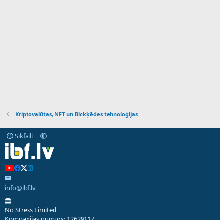
Kriptovalūtas, NFT un Blokķēdes tehnoloģijas
Sīkfaili
info@ibf.lv
No Stress Limited
Kompānijas numurs: 12629117