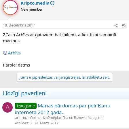
Kripto.media
New member
18. Decembris 2017
#5
ZCash Arhīvs ar gataviem bat failiem, atliek tikai samainīt
maciņus
Arhīvs
Parole: dstms
Jums ir jāpieslēdzas vai jāreģistrējas, lai atbildētu šeit.
Līdzīgi pavedieni
Manas pārdomas par pelnīšanu
Izaugsme
A
internetā 2012 gadā..
artariuz
Online Uzņēmējdarbība un Biznesa Izaugsme
Atbildes
0
21. Marts 2012