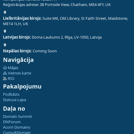
Reģistrācijas adrese: 38 Portside View, Chatham, ME4 4FY, UK
Lielbritānijas birojs:
Suite M6, Old Library, St Faith Street, Maidstone,
ME14 1LH, UK
Latvijas birojs:
Doma Laukums 2, Rīga, LV-1050, Latvija
Nepālas birojs:
Coming Soon
Navigācija
Mājas
Vietnes karte
RSS
Pakalpojumu
Podkāsts
Statusa Lapa
Daļa no
Domain Summit
DNForum
Acorn Domains
ConsultDomain