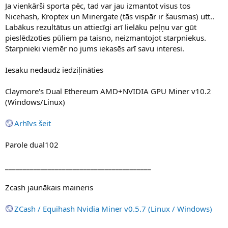
Ja vienkārši sporta pēc, tad var jau izmantot visus tos
Nicehash, Kroptex un Minergate (tās vispār ir šausmas) utt..
Labākus rezultātus un attiecīgi arī lielāku peļņu var gūt
pieslēdzoties pūliem pa taisno, neizmantojot starpniekus.
Starpnieki viemēr no jums iekasēs arī savu interesi.
Iesaku nedaudz iedziļināties
Claymore's Dual Ethereum AMD+NVIDIA GPU Miner v10.2
(Windows/Linux)
Arhīvs šeit
Parole dual102
_________________________________________
Zcash jaunākais maineris
ZCash / Equihash Nvidia Miner v0.5.7 (Linux / Windows)