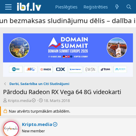
Pieslēgties
Reģistrēties
ksas sludinājumu dēlis – dalība ir bez mak
Darbi, Sadarbība un Citi Sludinājumi
Pārdodu Radeon RX Vega 64 8G videokarti
P
S
Kripto.media
18. Marts 2018
a
ā
v
Nav atvērts turpmākām atbildēm.
k
e
u
d
m
Kripto.media
i
a
New member
e
d