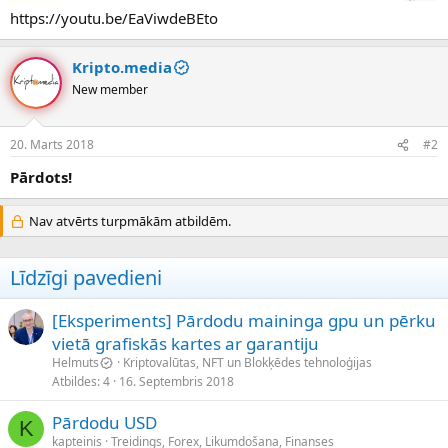
https://youtu.be/EaViwdeBEto
Kripto.media
New member
20. Marts 2018
#2
Pārdots!
Nav atvērts turpmākām atbildēm.
Līdzīgi pavedieni
[Eksperiments] Pārdodu maininga gpu un pērku
vietā grafiskās kartes ar garantiju
Helmuts
Kriptovalūtas, NFT un Blokķēdes tehnoloģijas
Atbildes
4
16. Septembris 2018
Pārdodu USD
K
kapteinis
Treidings, Forex, Likumdošana, Finanses