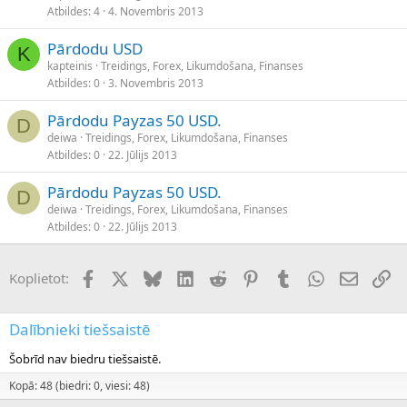
Atbildes
4
4. Novembris 2013
Pārdodu USD
K
kapteinis
Treidings, Forex, Likumdošana, Finanses
Atbildes
0
3. Novembris 2013
Pārdodu Payzas 50 USD.
D
deiwa
Treidings, Forex, Likumdošana, Finanses
Atbildes
0
22. Jūlijs 2013
Pārdodu Payzas 50 USD.
D
deiwa
Treidings, Forex, Likumdošana, Finanses
Atbildes
0
22. Jūlijs 2013
Facebook
X (Twitter)
Bluesky
LinkedIn
Reddit
Pinterest
Tumblr
WhatsApp
E-pasts
Sai
Koplietot:
Dalībnieki tiešsaistē
Šobrīd nav biedru tiešsaistē.
Kopā: 48 (biedri: 0, viesi: 48)