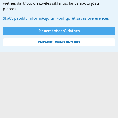
vietnes darbību, un izvēles sīkfailus, lai uzlabotu jūsu
Atbalsts
pieredzi.
Sazinieties ar mums
Palīdzība
Skatīt papildu informāciju un konfigurēt savas preferences
Noteikumi un nosacījumi
Privātuma politika
Pieņemt visas sīkdatnes
Noraidīt izvēles sīkfailus
®
Community platform by XenForo
© 2010-2025 XenForo Ltd.