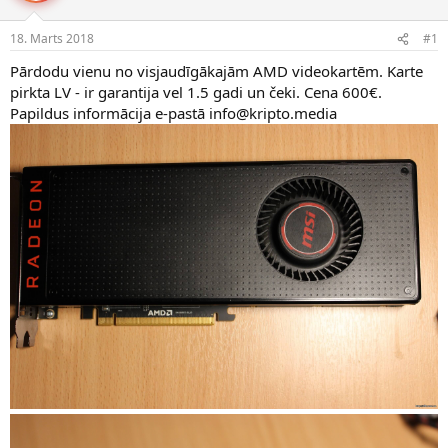
n
a
a
t
18. Marts 2018
#1
u
u
z
m
Pārdodu vienu no visjaudīgākajām AMD videokartēm. Karte
s
s
pirkta LV - ir garantija vel 1.5 gadi un čeki. Cena 600€.
ā
Papildus informācija e-pastā info@kripto.media
c
ē
j
s