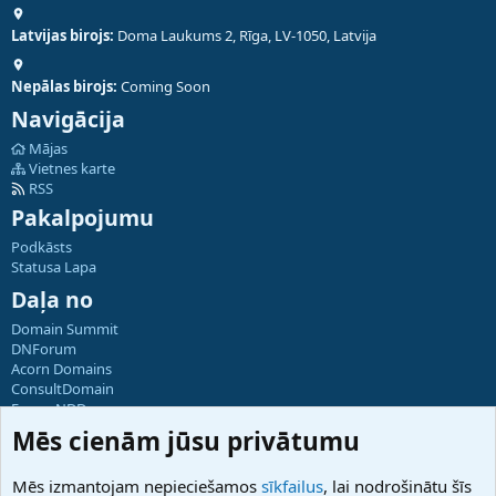
Latvijas birojs:
Doma Laukums 2, Rīga, LV-1050, Latvija
Nepālas birojs:
Coming Soon
Navigācija
Mājas
Vietnes karte
RSS
Pakalpojumu
Podkāsts
Statusa Lapa
Daļa no
Domain Summit
DNForum
Acorn Domains
ConsultDomain
ForumNDD
Domainforum.ro
Mēs cienām jūsu privātumu
27.be
NamesLot
Mēs izmantojam nepieciešamos
sīkfailus
, lai nodrošinātu šīs
Hostmaria