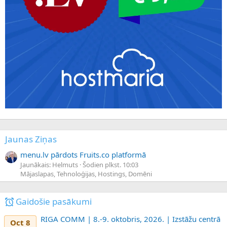
Jaunas Ziņas
menu.lv pārdots Fruits.co platformā
Jaunākais: Helmuts
Šodien plkst. 10:03
Mājaslapas, Tehnoloģijas, Hostings, Domēni
Gaidošie pasākumi
RIGA COMM | 8.-9. oktobris, 2026. | Izstāžu centrā
Oct 8