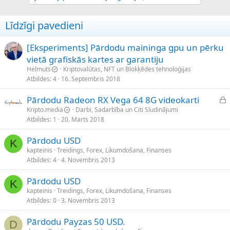
Līdzīgi pavedieni
[Eksperiments] Pārdodu maininga gpu un pērku
vietā grafiskās kartes ar garantiju
Helmuts
Kriptovalūtas, NFT un Blokķēdes tehnoloģijas
Atbildes
4
16. Septembris 2018
S
Pārdodu Radeon RX Vega 64 8G videokarti
l
Kripto.media
Darbi, Sadarbība un Citi Sludinājumi
Atbildes
1
20. Marts 2018
ē
g
Pārdodu USD
t
K
kapteinis
Treidings, Forex, Likumdošana, Finanses
s
Atbildes
4
4. Novembris 2013
Pārdodu USD
K
kapteinis
Treidings, Forex, Likumdošana, Finanses
Atbildes
0
3. Novembris 2013
Pārdodu Payzas 50 USD.
D