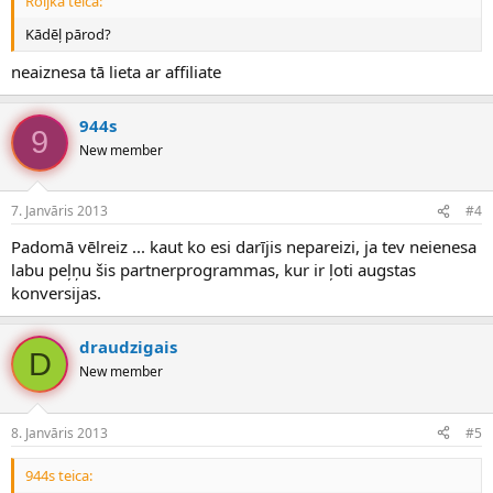
Roljka teica:
Kādēļ pārod?
neaiznesa tā lieta ar affiliate
944s
9
New member
7. Janvāris 2013
#4
Padomā vēlreiz ... kaut ko esi darījis nepareizi, ja tev neienesa
labu peļņu šis partnerprogrammas, kur ir ļoti augstas
konversijas.
draudzigais
D
New member
8. Janvāris 2013
#5
944s teica: