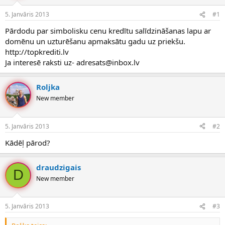
e
d
5. Janvāris 2013
#1
n
a
a
t
Pārdodu par simbolisku cenu kredītu salīdzināšanas lapu ar
u
u
domēnu un uzturēšanu apmaksātu gadu uz priekšu.
z
m
http://topkrediti.lv
s
s
Ja interesē raksti uz- adresats@inbox.lv
ā
c
ē
Roljka
j
New member
s
5. Janvāris 2013
#2
Kādēļ pārod?
draudzigais
D
New member
5. Janvāris 2013
#3