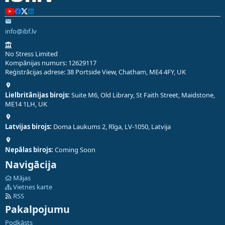
info@ibf.lv
No Stress Limited
Kompānijas numurs: 12629117
Reģistrācijas adrese: 38 Portside View, Chatham, ME4 4FY, UK
Lielbritānijas birojs:
Suite M6, Old Library, St Faith Street, Maidstone,
ME14 1LH, UK
Latvijas birojs:
Doma Laukums 2, Rīga, LV-1050, Latvija
Nepālas birojs:
Coming Soon
Navigācija
Mājas
Vietnes karte
RSS
Pakalpojumu
Podkāsts