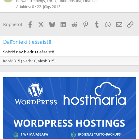
deiwa
Treidings, Forex, Likumdošana, Finanses
Atbildes
0
22. Jūlijs 2013
Facebook
X (Twitter)
Bluesky
LinkedIn
Reddit
Pinterest
Tumblr
WhatsApp
E-pasts
Sai
Koplietot:
Dalībnieki tiešsaistē
Šobrīd nav biedru tiešsaistē.
Kopā: 315 (biedri: 0, viesi: 315)