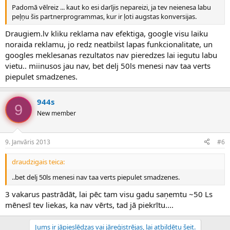
Padomā vēlreiz ... kaut ko esi darījis nepareizi, ja tev neienesa labu
peļņu šis partnerprogrammas, kur ir ļoti augstas konversijas.
Draugiem.lv kliku reklama nav efektiga, google visu laiku
noraida reklamu, jo redz neatbilst lapas funkcionalitate, un
googles meklesanas rezultatos nav pieredzes lai iegutu labu
vietu.. miinusos jau nav, bet delj 50ls menesi nav taa verts
piepulet smadzenes.
944s
9
New member
9. Janvāris 2013
#6
draudzigais teica:
..bet delj 50ls menesi nav taa verts piepulet smadzenes.
3 vakarus pastrādāt, lai pēc tam visu gadu saņemtu ~50 Ls
mēnesī tev liekas, ka nav vērts, tad jā piekrītu....
Jums ir jāpieslēdzas vai jāreģistrējas, lai atbildētu šeit.