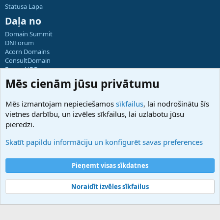
Statusa Lapa
Daļa no
Domain Summit
DNForum
Acorn Domains
ConsultDomain
ForumNDD
Domainforum.ro
Mēs cienām jūsu privātumu
27.be
NamesLot
Mēs izmantojam nepieciešamos
sīkfailus
, lai nodrošinātu šīs
Hostmaria
vietnes darbību, un izvēles sīkfailus, lai uzlabotu jūsu
Atbalsts
pieredzi.
Sazinieties ar mums
Palīdzība
Skatīt papildu informāciju un konfigurēt savas preferences
Noteikumi un nosacījumi
Privātuma politika
Pieņemt visas sīkdatnes
Noraidīt izvēles sīkfailus
®
Community platform by XenForo
© 2010-2025 XenForo Ltd.