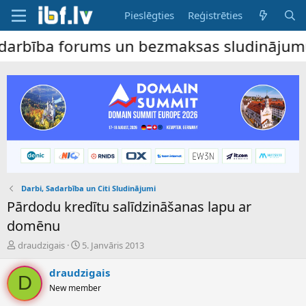
Pieslēgties
Reģistrēties
ība forums un bezmaksas sludinājumu dēlis
Darbi, Sadarbība un Citi Sludinājumi
Pārdodu kredītu salīdzināšanas lapu ar
domēnu
P
S
draudzigais
5. Janvāris 2013
a
ā
v
k
draudzigais
D
e
u
New member
d
m
i
a