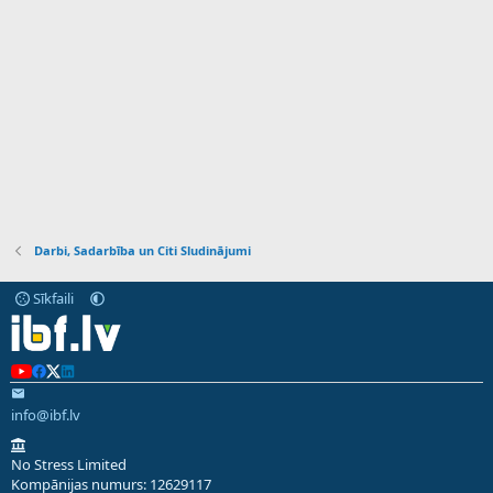
Darbi, Sadarbība un Citi Sludinājumi
Sīkfaili
info@ibf.lv
No Stress Limited
Kompānijas numurs: 12629117