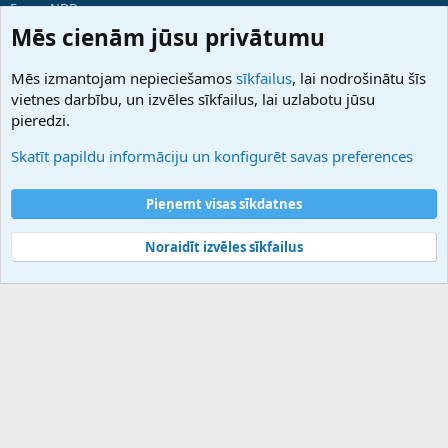
ForumNDD
Domainforum.ro
Mēs cienām jūsu privātumu
27.be
NamesLot
Mēs izmantojam nepieciešamos
sīkfailus
, lai nodrošinātu šīs
Hostmaria
vietnes darbību, un izvēles sīkfailus, lai uzlabotu jūsu
Atbalsts
pieredzi.
Sazinieties ar mums
Palīdzība
Skatīt papildu informāciju un konfigurēt savas preferences
Noteikumi un nosacījumi
Privātuma politika
Pieņemt visas sīkdatnes
Noraidīt izvēles sīkfailus
®
Community platform by XenForo
© 2010-2025 XenForo Ltd.