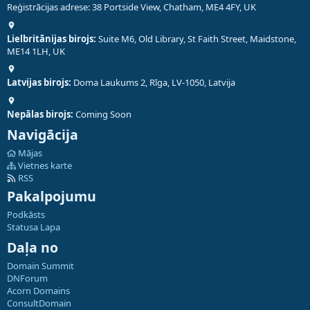
Reģistrācijas adrese: 38 Portside View, Chatham, ME4 4FY, UK
Lielbritānijas birojs:
Suite M6, Old Library, St Faith Street, Maidstone,
ME14 1LH, UK
Latvijas birojs:
Doma Laukums 2, Rīga, LV-1050, Latvija
Nepālas birojs:
Coming Soon
Navigācija
Mājas
Vietnes karte
RSS
Pakalpojumu
Podkāsts
Statusa Lapa
Daļa no
Domain Summit
DNForum
Acorn Domains
ConsultDomain