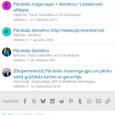
Pārdodu mājas lapu + domēnu / Lattelecom
E
affiliate
Edgars92
Darbi, Sadarbība un Citi Sludinājumi
Atbildes
1
21. Februāris 2011
Pārdodu domēnu http://www.ptcmonitor.net
R
Rifleman
Beztēma
Atbildes
0
1. Janvāris 2009
Pārdodu domēnu
Briksons
Darbi, Sadarbība un Citi Sludinājumi
Atbildes
1
28. Oktobris 2007
[Eksperiments] Pārdodu maininga gpu un pērku
vietā grafiskās kartes ar garantiju
Helmuts
Kriptovalūtas, NFT un Blokķēdes tehnoloģijas
Atbildes
4
16. Septembris 2018
Facebook
X (Twitter)
Bluesky
LinkedIn
Reddit
Pinterest
Tumblr
WhatsApp
E-pasts
Sai
Koplietot: