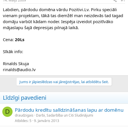
14. Maijs 2009
#1
n
a
a
t
Labdien, pārdodu domēna vārdu Pozitivi.Lv. Pirku speciāli
u
u
vienam projektam, tākā tas diemžēl man neizdevās tad tagad
z
m
domāju varbūt kādam noder. Iespēja izveidot pozitīvāko
s
s
mājaslapu šajā depresijas pilnajā laikā.
ā
c
ē
Cena:
20Ls
j
s
Sīkāk info:
Rinalds Skuja
rinalds@audio.lv
Jums ir jāpieslēdzas vai jāreģistrējas, lai atbildētu šeit.
Līdzīgi pavedieni
Pārdodu kredītu salīdzināšanas lapu ar domēnu
D
draudzigais
Darbi, Sadarbība un Citi Sludinājumi
Atbildes
5
9. Janvāris 2013