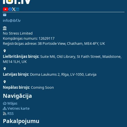
info@ibf.lv
No Stress Limited
Kompānijas numurs: 12629117
Reģistrācijas adrese: 38 Portside View, Chatham, ME4 4FY, UK
Lielbritānijas birojs:
Suite M6, Old Library, St Faith Street, Maidstone,
ME14 1LH, UK
Latvijas birojs:
Doma Laukums 2, Rīga, LV-1050, Latvija
Nepālas birojs:
Coming Soon
Navigācija
Mājas
Vietnes karte
RSS
Pakalpojumu