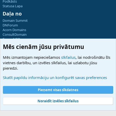
Podkāsts
Statusa Lapa
Daļa no
Domain Summit
DNForum
Acorn Domains
ConsultDomain
ForumNDD
Domainforum.ro
Mēs cienām jūsu privātumu
27.be
NamesLot
Mēs izmantojam nepieciešamos
sīkfailus
, lai nodrošinātu šīs
Hostmaria
vietnes darbību, un izvēles sīkfailus, lai uzlabotu jūsu
Atbalsts
pieredzi.
Sazinieties ar mums
Palīdzība
Skatīt papildu informāciju un konfigurēt savas preferences
Noteikumi un nosacījumi
Privātuma politika
Pieņemt visas sīkdatnes
Noraidīt izvēles sīkfailus
®
Community platform by XenForo
© 2010-2025 XenForo Ltd.