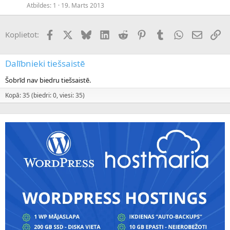
Atbildes
1
19. Marts 2013
Facebook
X (Twitter)
Bluesky
LinkedIn
Reddit
Pinterest
Tumblr
WhatsApp
E-pasts
Sai
Koplietot:
Dalībnieki tiešsaistē
Šobrīd nav biedru tiešsaistē.
Kopā: 35 (biedri: 0, viesi: 35)