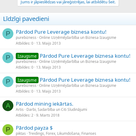
Jums ir jāpieslēdzas vai jāreģistrējas, lai atbildētu šeit.
Līdzīgi pavedieni
Pārdod Pure Leverage biznesa kontu!
P
purebizness
Online Uzņēmējdarbība un Biznesa Izaugsme
Atbildes
0
13. Maijs 2013
Pārdod Pure Leverage biznesa kontu!
Izaugsme
P
purebizness
Online Uzņēmējdarbība un Biznesa Izaugsme
Atbildes
0
13. Maijs 2013
Pārdod Pure Leverage biznesa kontu!
Izaugsme
P
purebizness
Online Uzņēmējdarbība un Biznesa Izaugsme
Atbildes
0
13. Maijs 2013
Pārdod mining iekārtas.
A
Artis
Darbi, Sadarbība un Citi Sludinājumi
Atbildes
2
9. Marts 2018
Pārdod payza $
P
piktas
Treidings, Forex, Likumdošana, Finanses