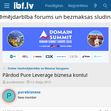
Pieslēgties
Reģistrēties
ējdarbība forums un bezmaksas sludinājumu 
Online Uzņēmējdarbība un Biznesa Izaugsme
Pārdod Pure Leverage biznesa kontu!
P
S
purebizness
13. Maijs 2013
a
ā
v
k
purebizness
P
e
u
New member
d
m
i
a
e
d