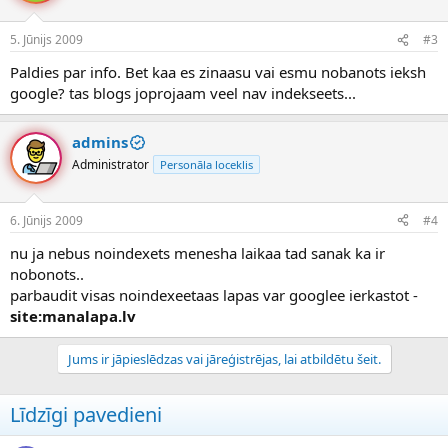
5. Jūnijs 2009
#3
Paldies par info. Bet kaa es zinaasu vai esmu nobanots ieksh
google? tas blogs joprojaam veel nav indekseets...
admins
Administrator
Personāla loceklis
6. Jūnijs 2009
#4
nu ja nebus noindexets menesha laikaa tad sanak ka ir
nobonots..
parbaudit visas noindexeetaas lapas var googlee ierkastot -
site:manalapa.lv
Jums ir jāpieslēdzas vai jāreģistrējas, lai atbildētu šeit.
Līdzīgi pavedieni