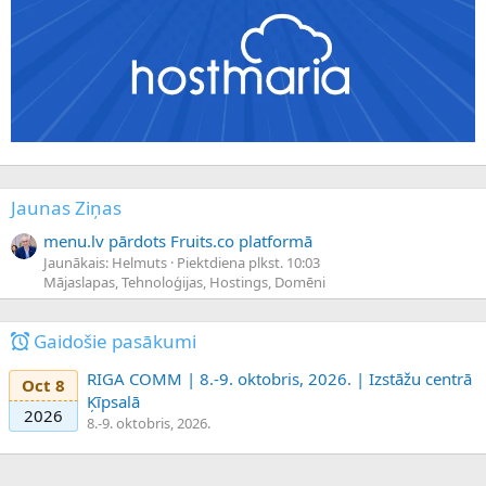
Jaunas Ziņas
menu.lv pārdots Fruits.co platformā
Jaunākais: Helmuts
Piektdiena plkst. 10:03
Mājaslapas, Tehnoloģijas, Hostings, Domēni
Gaidošie pasākumi
RIGA COMM | 8.-9. oktobris, 2026. | Izstāžu centrā
Oct 8
Ķīpsalā
2026
8.-9. oktobris, 2026.