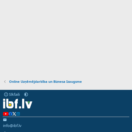
Online Uzņēmējdarbība un Biznesa Izaugsme
Sīkfaili
info@ibf.lv