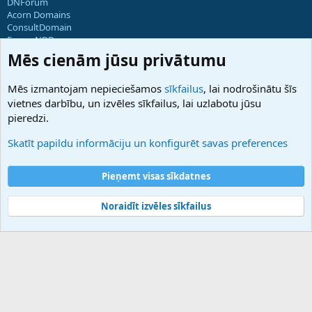
DNForum
Acorn Domains
ConsultDomain
ForumNDD
Domainforum.ro
Mēs cienām jūsu privātumu
27.be
NamesLot
Mēs izmantojam nepieciešamos
sīkfailus
, lai nodrošinātu šīs
Hostmaria
vietnes darbību, un izvēles sīkfailus, lai uzlabotu jūsu
Atbalsts
pieredzi.
Sazinieties ar mums
Palīdzība
Skatīt papildu informāciju un konfigurēt savas preferences
Noteikumi un nosacījumi
Privātuma politika
Pieņemt visas sīkdatnes
Noraidīt izvēles sīkfailus
®
Community platform by XenForo
© 2010-2025 XenForo Ltd.