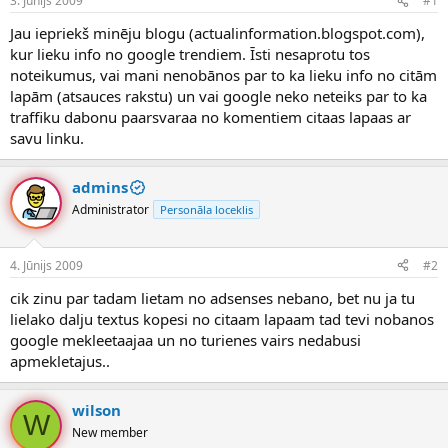
3. Jūnijs 2009
#1
n
a
a
t
Jau iepriekš minēju blogu (actualinformation.blogspot.com),
u
u
kur lieku info no google trendiem. Īsti nesaprotu tos
z
m
noteikumus, vai mani nenobānos par to ka lieku info no citām
s
s
lapām (atsauces rakstu) un vai google neko neteiks par to ka
ā
c
traffiku dabonu paarsvaraa no komentiem citaas lapaas ar
ē
savu linku.
j
s
admins
Administrator
Personāla loceklis
4. Jūnijs 2009
#2
cik zinu par tadam lietam no adsenses nebano, bet nu ja tu
lielako dalju textus kopesi no citaam lapaam tad tevi nobanos
google mekleetaajaa un no turienes vairs nedabusi
apmekletajus..
wilson
W
New member