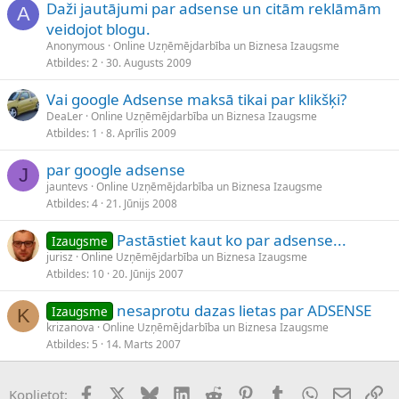
Daži jautājumi par adsense un citām reklāmām
A
veidojot blogu.
Anonymous
Online Uzņēmējdarbība un Biznesa Izaugsme
Atbildes
2
30. Augusts 2009
Vai google Adsense maksā tikai par klikšķi?
DeaLer
Online Uzņēmējdarbība un Biznesa Izaugsme
Atbildes
1
8. Aprīlis 2009
par google adsense
J
jauntevs
Online Uzņēmējdarbība un Biznesa Izaugsme
Atbildes
4
21. Jūnijs 2008
Pastāstiet kaut ko par adsense...
Izaugsme
jurisz
Online Uzņēmējdarbība un Biznesa Izaugsme
Atbildes
10
20. Jūnijs 2007
nesaprotu dazas lietas par ADSENSE
Izaugsme
K
krizanova
Online Uzņēmējdarbība un Biznesa Izaugsme
Atbildes
5
14. Marts 2007
Facebook
X (Twitter)
Bluesky
LinkedIn
Reddit
Pinterest
Tumblr
WhatsApp
E-pasts
Sai
Koplietot: