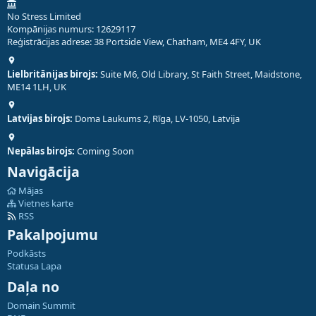
No Stress Limited
Kompānijas numurs: 12629117
Reģistrācijas adrese: 38 Portside View, Chatham, ME4 4FY, UK
Lielbritānijas birojs:
Suite M6, Old Library, St Faith Street, Maidstone,
ME14 1LH, UK
Latvijas birojs:
Doma Laukums 2, Rīga, LV-1050, Latvija
Nepālas birojs:
Coming Soon
Navigācija
Mājas
Vietnes karte
RSS
Pakalpojumu
Podkāsts
Statusa Lapa
Daļa no
Domain Summit